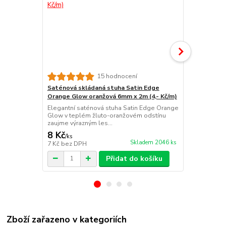
15 hodnocení
Saténová skládaná stuha Satin Edge
Saténová sk
Orange Glow oranžová 6mm x 2m (4,- Kč/m)
Blue modrá 
Elegantní saténová stuha Satin Edge Orange
Elegantní sa
Glow v teplém žluto-oranžovém odstínu
Blue v jemn
zaujme výrazným les...
působí s...
8 Kč
8 Kč
/
ks
/
ks
Skladem 2046 ks
7 Kč
bez DPH
7 Kč
bez DP
Přidat do košíku
Zboží zařazeno v kategoriích