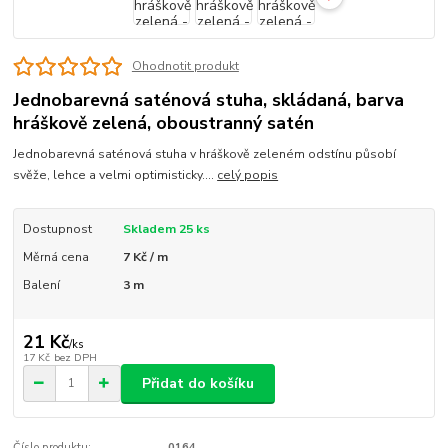
Ohodnotit produkt
Jednobarevná saténová stuha, skládaná, barva
hráškově zelená, oboustranný satén
Jednobarevná saténová stuha v hráškově zeleném odstínu působí
svěže, lehce a velmi optimisticky....
celý popis
Dostupnost
Skladem 25 ks
Měrná cena
7 Kč / m
Balení
3 m
21 Kč
/
ks
17 Kč
bez DPH
Přidat do košíku
Číslo produktu:
0164