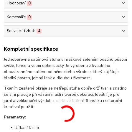
Hodnocení
0
Komentáře
0
Související zboží
4
Kompletní specifikace
Jednobarevná saténová stuha v hráškově zeleném odstínu působí
svěže, lehce a velmi optimisticky. Je vyrobena z kvalitního
oboustranného saténu od německého výrobce, který zajišťuje
hladký povrch, jemný lesk a dlouhou životnost.
Tkaním zesílené okraje se netřepí, stuha dobře drží tvar a snadno
se s ní pracuje při vázání mašlí i tvorbě dekorací. Ideální je pro
jarní a velikonoční výzdobu, dárkové balení, floristiku i celoroční
kreativní použití.
Parametry:
šířka: 40 mm