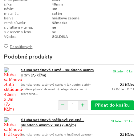
šířka:
40mm
návin:
3m
materiál:
satén
barva:
hráškově zelená
země původu:
Německo
s drátkem v lemu:
ne
s vlascem v lemu:
ne
Výrobce:
GOLDINA
Do oblíbených
Podobné produkty
Stuha saténová zlatá - skládaná 40mm
Skladem 6 ks
x 3m (7,-Kč/m)
Jednobarevná saténová stuha v luxusním zlatém
21 Kč
/
ks
odstínu působí slavnostně, elegantně a velmi
17 Kč
bez DPH
reprezent...
Přidat do košíku
Stuha saténová hráškově zelená -
Skladem 25 ks
skládaná 40mm x 3m (7,-Kč/m)
Jednobarevná saténová stuha v hráškově zeleném
21 Kč
/
ks