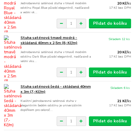
Jednobarevná saténová stuha v tmavě modrém
20 Kč
/
ks
odstínu Royal Blue působí elegantně, nadčasově
17 Kč
bez DPH
a velmi vk...
Přidat do košíku
Stuha saténová tmavě modrá -
Skladem 12 ks
skládaná 40mm x 2,5m (8,-Kč/m)
Jednobarevná saténová stuha v tmavě modrém
20 Kč
/
ks
odstínu Dark Blue působí elegantně, nadčasově a
17 Kč
bez DPH
velmi vku...
Přidat do košíku
Stuha saténová šedá - skládaná 40mm
Skladem 6 ks
x 3m (7,-Kč/m)
Kvalitní jednobarevná saténová stuha v
21 Kč
/
ks
elegantním šedém odstínu je univerzálním
17 Kč
bez DPH
doplňkem pro celoroč...
Přidat do košíku