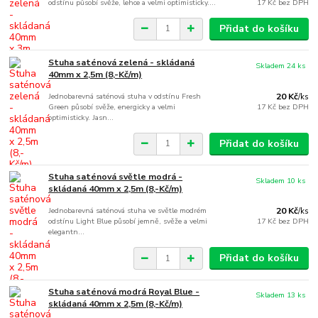
odstínu působí svěže, lehce a velmi optimisticky....
17 Kč
bez DPH
Přidat do košíku
Stuha saténová zelená - skládaná
Skladem 24 ks
40mm x 2,5m (8,-Kč/m)
Jednobarevná saténová stuha v odstínu Fresh
20 Kč
/
ks
Green působí svěže, energicky a velmi
17 Kč
bez DPH
optimisticky. Jasn...
Přidat do košíku
Stuha saténová světle modrá -
Skladem 10 ks
skládaná 40mm x 2,5m (8,-Kč/m)
Jednobarevná saténová stuha ve světle modrém
20 Kč
/
ks
odstínu Light Blue působí jemně, svěže a velmi
17 Kč
bez DPH
elegantn...
Přidat do košíku
Stuha saténová modrá Royal Blue -
Skladem 13 ks
skládaná 40mm x 2,5m (8,-Kč/m)