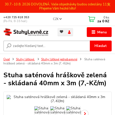
30.7.-10.8. 2026 DOVOLENÁ. Vaše objednávky budou odeslány 11.8.
Přejeme Vám hezké léto!
0
ks
+420 725 618 353
CZK
za
0 Kč
(Po-Pá, 8-16 hod.)
Menu
Hledat
Úvod
Stuhy látkové
Stuhy látkové jednobarevné
Stuha saténová
hráškově zelená - skládaná 40mm x 3m (7,-Kč/m)
Stuha saténová hráškově zelená
- skládaná 40mm x 3m (7,-Kč/m)