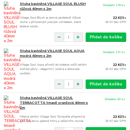
Stuha bavlněná VILLAGE SOUL BLUSH
Skladem 176 ks
růžová 40mm x 2m
Village Soul Blush je jemná pastelově růžová
22 Kč
/
ks
stuha s přirozeným jutovým vzhledem, která
18 Kč
bez DPH
dodává výzdo...
Přidat do košíku
Stuha bavlněná VILLAGE SOUL AQUA
Skladem 172 ks
modrá 40mm x 2m
Village Soul Aqua přináší do kolekce svěží odstín
22 Kč
/
ks
mořské pěny – elegantní, klidný a dokonale
18 Kč
bez DPH
vyvážen...
Přidat do košíku
Stuha bavlněná VILLAGE SOUL
Skladem 63 ks
TERRACOTTA tmavě oranžová 40mm x
2m
Hřejivý odstín Village Soul Terracotta připomíná
22 Kč
/
ks
zemitou barvu pálené hlíny a večerního slunce.
18 Kč
bez DPH