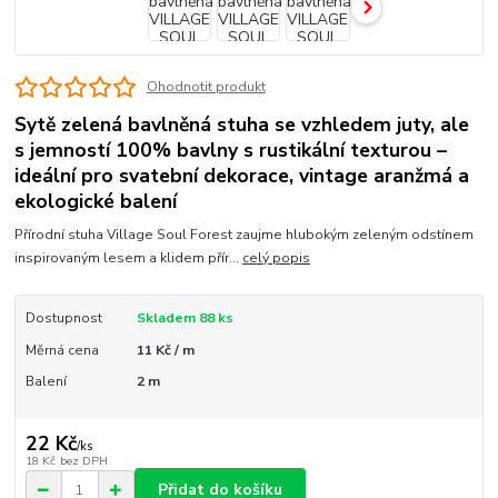
Ohodnotit produkt
Sytě zelená bavlněná stuha se vzhledem juty, ale
s jemností 100% bavlny s rustikální texturou –
ideální pro svatební dekorace, vintage aranžmá a
ekologické balení
Přírodní stuha Village Soul Forest zaujme hlubokým zeleným odstínem
inspirovaným lesem a klidem přír...
celý popis
Dostupnost
Skladem 88 ks
Měrná cena
11 Kč / m
Balení
2 m
22 Kč
/
ks
18 Kč
bez DPH
Přidat do košíku