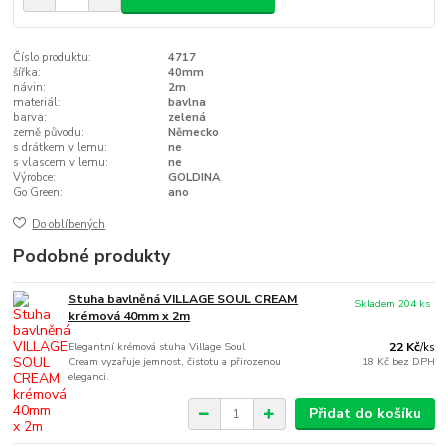
Číslo produktu:
4717
šířka:
40mm
návin:
2m
materiál:
bavlna
barva:
zelená
země původu:
Německo
s drátkem v lemu:
ne
s vlascem v lemu:
ne
Výrobce:
GOLDINA
Go Green:
ano
Do oblíbených
Podobné produkty
Stuha bavlněná VILLAGE SOUL CREAM
Skladem 204 ks
krémová 40mm x 2m
Elegantní krémová stuha Village Soul
22 Kč
/
ks
Cream vyzařuje jemnost, čistotu a přirozenou
18 Kč
bez DPH
eleganci.
Přidat do košíku