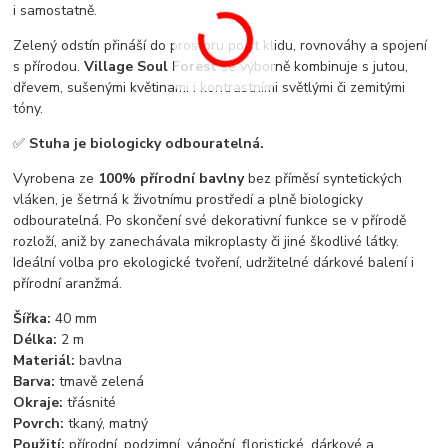
i samostatně.
Zelený odstín přináší do prostoru pocit klidu, rovnováhy a spojení
s přírodou.
Village Soul Forest
se výborně kombinuje s jutou,
dřevem, sušenými květinami i kontrastními světlými či zemitými
tóny.
✅
Stuha je biologicky odbouratelná.
Vyrobena ze
100% přírodní bavlny
bez příměsí syntetických
vláken, je šetrná k životnímu prostředí a plně biologicky
odbouratelná. Po skončení své dekorativní funkce se v přírodě
rozloží, aniž by zanechávala mikroplasty či jiné škodlivé látky.
Ideální volba pro ekologické tvoření, udržitelné dárkové balení i
přírodní aranžmá.
Šířka:
40 mm
Délka:
2 m
Materiál:
bavlna
Barva:
tmavě zelená
Okraje:
třásnité
Povrch:
tkaný, matný
Použití:
přírodní, podzimní, vánoční, floristické, dárkové a