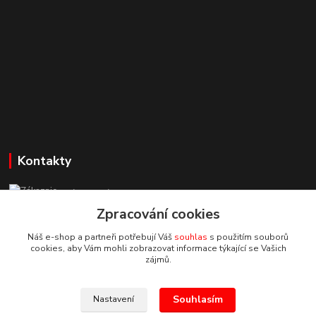
Kontakty
Zákaznická podpora StuhyLevně.cz
+420 725 618 353
Zpracování cookies
(Po-Pá, 8-16 hod.)
Náš e-shop a partneři potřebují Váš
souhlas
s použitím souborů
cookies, aby Vám mohli zobrazovat informace týkající se Vašich
adamoliver@seznam.cz
zájmů.
Souhlasím
Nastavení