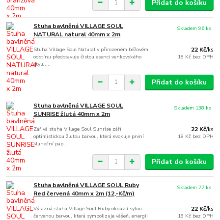
Přidat do košíku
Stuha bavlněná VILLAGE SOUL
Skladem 96 ks
NATURAL natural 40mm x 2m
Stuha Village Soul Natural v přirozeném béžovém
22 Kč
/
ks
odstínu představuje čistou esenci venkovského
18 Kč
bez DPH
stylu....
Přidat do košíku
Stuha bavlněná VILLAGE SOUL
Skladem 138 ks
SUNRISE žlutá 40mm x 2m
Zářivá stuha Village Soul Sunrise září
22 Kč
/
ks
optimistickou žlutou barvou, která evokuje první
18 Kč
bez DPH
sluneční pap...
Přidat do košíku
Stuha bavlněná VILLAGE SOUL Ruby
Skladem 77 ks
Red červená 40mm x 2m (12,-Kč/m)
Výrazná stuha Village Soul Ruby okouzlí sytou
22 Kč
/
ks
červenou barvou, která symbolizuje vášeň, energii
18 Kč
bez DPH