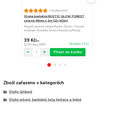
1 hodnocení
Stuha bavlněná RUSTIC GLOW FOREST
Stuha bavl
zelená 40mm x 2m (20,-Kč/m)
mentolová 4
Tmavě zelená stuha Rustic Glow – Forest
Stuha Rustic
evokuje hloubku lesa a kouzlo přírody.
mentolově z
vetkaným lur
39 Kč
39 Kč
/
ks
/
ks
Skladem 74 ks
32 Kč
bez DPH
32 Kč
bez D
Přidat do košíku
Zboží zařazeno v kategoriích
Stuhy látkové
Stuhy jutové, bavlněné Juta Imitace a lněné