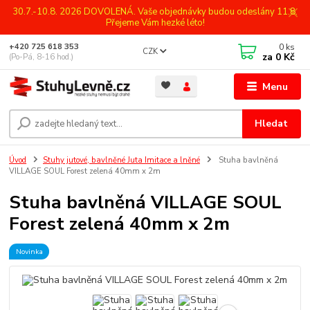
30.7.-10.8. 2026 DOVOLENÁ. Vaše objednávky budou odeslány 11.8.
Přejeme Vám hezké léto!
0
ks
+420 725 618 353
CZK
za
0 Kč
(Po-Pá, 8-16 hod.)
Menu
Hledat
Úvod
Stuhy jutové, bavlněné Juta Imitace a lněné
Stuha bavlněná
VILLAGE SOUL Forest zelená 40mm x 2m
Stuha bavlněná VILLAGE SOUL
Forest zelená 40mm x 2m
Novinka