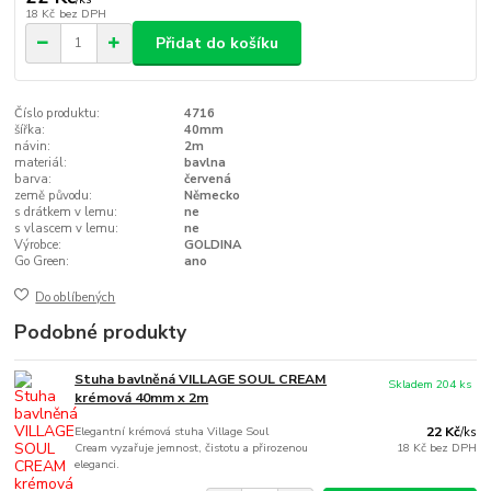
18 Kč
bez DPH
Přidat do košíku
Číslo produktu:
4716
šířka:
40mm
návin:
2m
materiál:
bavlna
barva:
červená
země původu:
Německo
s drátkem v lemu:
ne
s vlascem v lemu:
ne
Výrobce:
GOLDINA
Go Green:
ano
Do oblíbených
Podobné produkty
Stuha bavlněná VILLAGE SOUL CREAM
Skladem 204 ks
krémová 40mm x 2m
Elegantní krémová stuha Village Soul
22 Kč
/
ks
Cream vyzařuje jemnost, čistotu a přirozenou
18 Kč
bez DPH
eleganci.