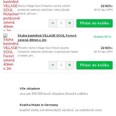
Stuha Village Soul Pistachio vyniká svěžím
22 Kč
/
ks
pistáciově zeleným odstínem, který působí
18 Kč
bez DPH
klidně, přiroze...
Přidat do košíku
Stuha bavlněná VILLAGE SOUL Forest
Skladem 88 ks
zelená 40mm x 2m
Přírodní stuha Village Soul Forest zaujme
22 Kč
/
ks
hlubokým zeleným odstínem inspirovaným lesem
18 Kč
bez DPH
a klidem přír...
Přidat do košíku
Vše skladem
více jak 300.000 kusů skladem ihned k odběru
Kvalita Made in Germany
kvalitní stuhy od německých výrobců, za outletové ceny