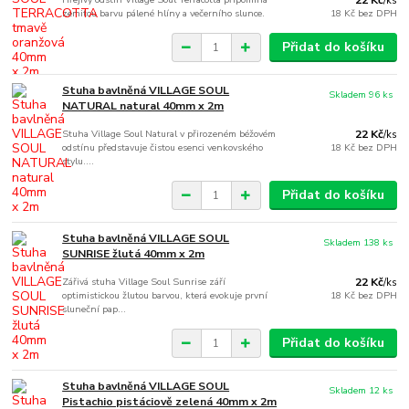
22 Kč
/
ks
zemitou barvu pálené hlíny a večerního slunce.
18 Kč
bez DPH
Přidat do košíku
Stuha bavlněná VILLAGE SOUL
Skladem 96 ks
NATURAL natural 40mm x 2m
Stuha Village Soul Natural v přirozeném béžovém
22 Kč
/
ks
odstínu představuje čistou esenci venkovského
18 Kč
bez DPH
stylu....
Přidat do košíku
Stuha bavlněná VILLAGE SOUL
Skladem 138 ks
SUNRISE žlutá 40mm x 2m
Zářivá stuha Village Soul Sunrise září
22 Kč
/
ks
optimistickou žlutou barvou, která evokuje první
18 Kč
bez DPH
sluneční pap...
Přidat do košíku
Stuha bavlněná VILLAGE SOUL
Skladem 12 ks
Pistachio pistáciově zelená 40mm x 2m