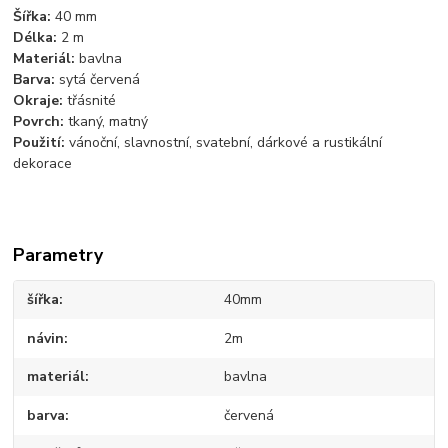
Šířka:
40 mm
Délka:
2 m
Materiál:
bavlna
Barva:
sytá červená
Okraje:
třásnité
Povrch:
tkaný, matný
Použití:
vánoční, slavnostní, svatební, dárkové a rustikální
dekorace
Parametry
šířka
40mm
návin
2m
materiál
bavlna
barva
červená