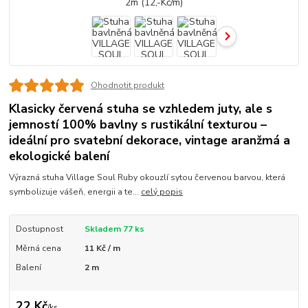
Ohodnotit produkt
Klasicky červená stuha se vzhledem juty, ale s
jemností 100% bavlny s rustikální texturou –
ideální pro svatební dekorace, vintage aranžmá a
ekologické balení
Výrazná stuha Village Soul Ruby okouzlí sytou červenou barvou, která
symbolizuje vášeň, energii a te...
celý popis
Dostupnost
Skladem 77 ks
Měrná cena
11 Kč / m
Balení
2 m
22 Kč
/
ks