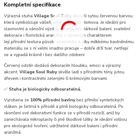
Kompletní specifikace
Výrazná stuha
Village Soul Ruby
okouzlí sytou červenou barvou,
která symbolizuje vášeň, energii a teplo domova. Je ideální pro
slavnostní a vánoční výzdobu, rustikální dárkové balení, svatební
dekorace i floristická aranžmá s výrazným charakterem.
Její přírodní textura působí autenticky a díky měkkému bavlněnému
materiálu se s ní velmi snadno pracuje – dobře drží tvar, netřepí
se a vypadá krásně i bez dalšího zdobení.
Červený odstín dodává dekoracím hloubku, emoci a výrazný
akcent.
Village Soul Ruby
skvěle ladí s přírodními tóny, jutou,
dřevem i kontrastními zelenými či krémovými barvami.
✅
Stuha je biologicky odbouratelná.
Vyrobena ze
100% přírodní bavlny
bez příměsí syntetických
vláken, je šetrná k přírodě a plně biologicky odbouratelná. Po
skončení své dekorativní funkce se v přírodě rozloží, aniž by
zanechávala mikroplasty či jiné škodlivé látky. Je ideální volbou
pro ekologické tvoření, udržitelné dárkové balení i přírodní
aranžmá.