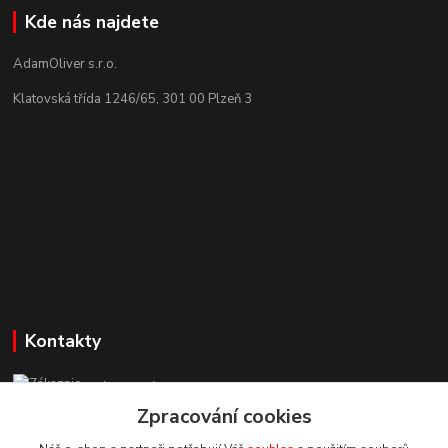
Kde nás najdete
AdamOliver s.r.o.
Klatovská třída 1246/65, 301 00 Plzeň 3
Kontakty
Zákaznická podpora StuhyLevně.cz
+420 725 618 353
Zpracování cookies
(Po-Pá, 8-16 hod.)