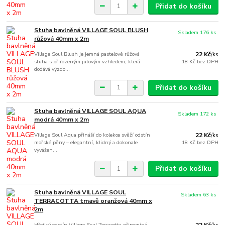
Přidat do košíku
Stuha bavlněná VILLAGE SOUL BLUSH
Skladem 176 ks
růžová 40mm x 2m
Village Soul Blush je jemná pastelově růžová
22 Kč
/
ks
stuha s přirozeným jutovým vzhledem, která
18 Kč
bez DPH
dodává výzdo...
Přidat do košíku
Stuha bavlněná VILLAGE SOUL AQUA
Skladem 172 ks
modrá 40mm x 2m
Village Soul Aqua přináší do kolekce svěží odstín
22 Kč
/
ks
mořské pěny – elegantní, klidný a dokonale
18 Kč
bez DPH
vyvážen...
Přidat do košíku
Stuha bavlněná VILLAGE SOUL
Skladem 63 ks
TERRACOTTA tmavě oranžová 40mm x
2m
Hřejivý odstín Village Soul Terracotta připomíná