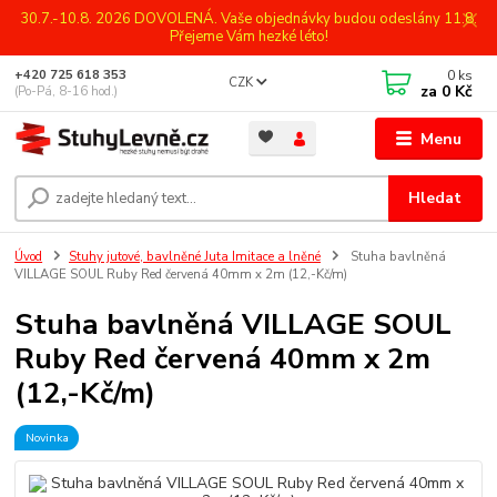
30.7.-10.8. 2026 DOVOLENÁ. Vaše objednávky budou odeslány 11.8.
Přejeme Vám hezké léto!
0
ks
+420 725 618 353
CZK
za
0 Kč
(Po-Pá, 8-16 hod.)
Menu
Hledat
Úvod
Stuhy jutové, bavlněné Juta Imitace a lněné
Stuha bavlněná
VILLAGE SOUL Ruby Red červená 40mm x 2m (12,-Kč/m)
Stuha bavlněná VILLAGE SOUL
Ruby Red červená 40mm x 2m
(12,-Kč/m)
Novinka