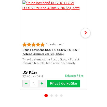
1 hodnocení
Stuha bavlněná RUSTIC GLOW FOREST
Stuha bavl
zelená 40mm x 2m (20,-Kč/m)
mentolová 4
Tmavě zelená stuha Rustic Glow – Forest
Stuha Rustic
evokuje hloubku lesa a kouzlo přírody.
mentolově z
vetkaným lur
39 Kč
39 Kč
/
ks
/
ks
Skladem 74 ks
32 Kč
bez DPH
32 Kč
bez D
Přidat do košíku