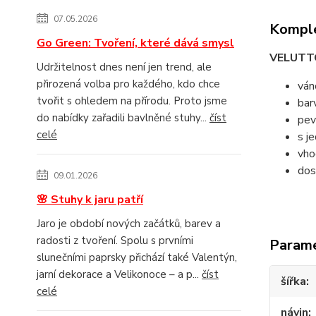
07.05.2026
Komple
Go Green: Tvoření, které dává smysl
VELUTT
Udržitelnost dnes není jen trend, ale
přirozená volba pro každého, kdo chce
ván
tvořit s ohledem na přírodu. Proto jsme
bar
do nabídky zařadili bavlněné stuhy...
číst
pev
celé
s j
vho
dos
09.01.2026
🌸 Stuhy k jaru patří
Jaro je období nových začátků, barev a
radosti z tvoření. Spolu s prvními
Param
slunečními paprsky přichází také Valentýn,
jarní dekorace a Velikonoce – a p...
číst
šířka
celé
návin