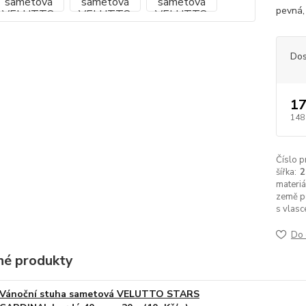
pevná,
Dos
17
148
Číslo p
šířka:
materiá
země p
s vlasc
Do 
é produkty
Vánoční stuha sametová VELUTTO STARS