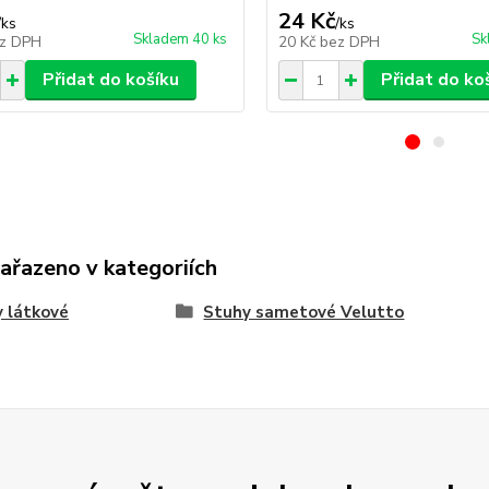
24 Kč
/
ks
/
ks
Skladem 40 ks
Sk
z DPH
20 Kč
bez DPH
Přidat do košíku
Přidat do ko
zařazeno v kategoriích
 látkové
Stuhy sametové Velutto