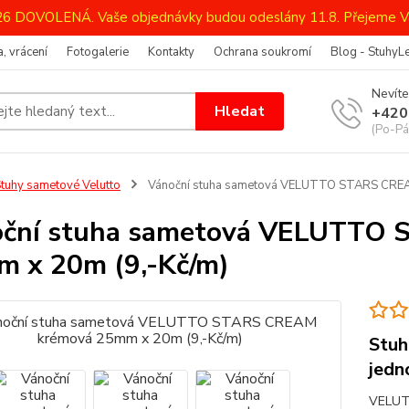
026 DOVOLENÁ. Vaše objednávky budou odeslány 11.8. Přejeme V
, vrácení
Fotogalerie
Kontakty
Ochrana soukromí
Blog - StuhyL
Nevíte
Hledat
+420
(Po-Pá
tuhy sametové Velutto
Vánoční stuha sametová VELUTTO STARS CREA
oční stuha sametová VELUTTO
 x 20m (9,-Kč/m)
Stuh
jedn
VELUT