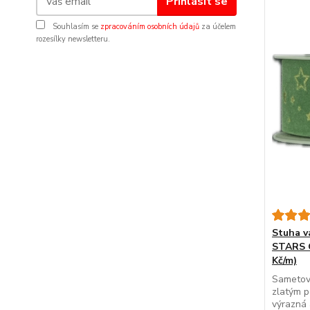
Přihlásit se
Souhlasím se
zpracováním osobních údajů
za účelem
rozesílky newsletteru.
Stuha 
STARS G
Kč/m)
Sametov
zlatým p
výrazná 