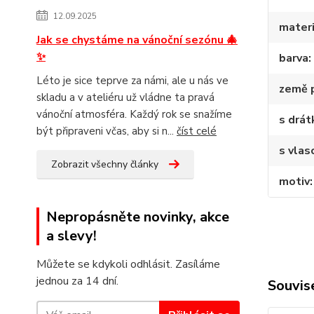
12.09.2025
materi
Jak se chystáme na vánoční sezónu 🎄
✨
barva
Léto je sice teprve za námi, ale u nás ve
země 
skladu a v ateliéru už vládne ta pravá
vánoční atmosféra. Každý rok se snažíme
s drá
být připraveni včas, aby si n...
číst celé
s vlas
Zobrazit všechny články
motiv
Nepropásněte novinky, akce
a slevy!
Můžete se kdykoli odhlásit. Zasíláme
jednou za 14 dní.
Souvise