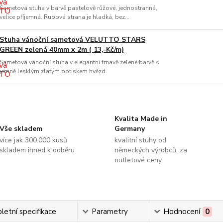
Sametová stuha v barvě pastelově růžové, jednostranná,
velice příjemná. Rubová strana je hladká, bez...
Stuha vánoční sametová VELUTTO STARS
GREEN zelená 40mm x 2m ( 13,-Kč/m)
Sametová vánoční stuha v elegantní tmavě zelené barvě s
jemně lesklým zlatým potiskem hvězd.
Kvalita Made in
Vše skladem
Germany
více jak 300.000 kusů
kvalitní stuhy od
skladem ihned k odběru
německých výrobců, za
outletové ceny
etní specifikace
Parametry
Hodnocení
0