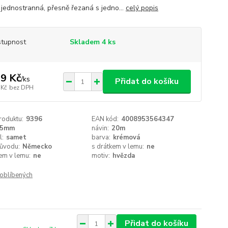
 jednostranná, přesně řezaná s jedno...
celý popis
tupnost
Skladem 4 ks
9 Kč
/
ks
Přidat do košíku
 Kč
bez DPH
roduktu:
9396
EAN kód:
4008953564347
25mm
návin:
20m
l:
samet
barva:
krémová
ůvodu:
Německo
s drátkem v lemu:
ne
em v lemu:
ne
motiv:
hvězda
oblíbených
Přidat do košíku