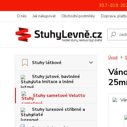
30.7.-10.8. 2
O nás
Jak nakupovat
Obchodní podmínky
Doprava, platba
Úvod
S
Stuhy látkové
Ván
Stuhy jutové, bavlněné
25mm
Juta Imitace a lněné
Stuhy sametové Velutto
Stuhy lurexové stříbrné a
zlaté