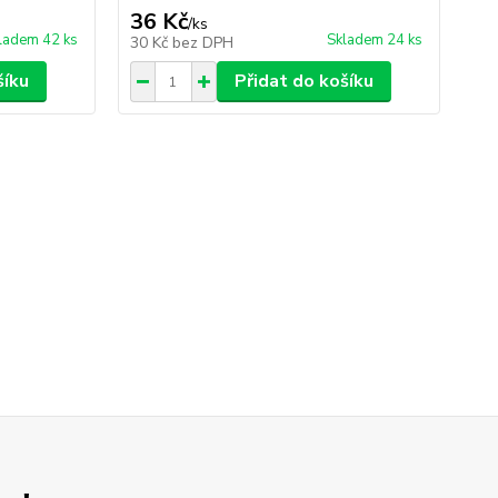
36 Kč
36
/
ks
ladem 42 ks
Skladem 24 ks
30 Kč
bez DPH
30
šíku
Přidat do košíku