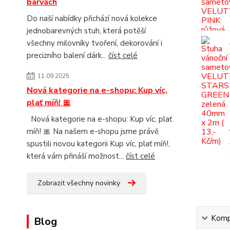
barvách
Do naší nabídky přichází nová kolekce
jednobarevných stuh, která potěší
všechny milovníky tvoření, dekorování i
precizního balení dárk...
číst celé
11.09.2025
Nová kategorie na e-shopu: Kup víc,
plať míň! 🎀
Nová kategorie na e-shopu: Kup víc, plať
míň! 🎀 Na našem e-shopu jsme právě
spustili novou kategorii Kup víc, plať míň!,
která vám přináší možnost...
číst celé
Zobrazit všechny novinky
Kompl
Blog