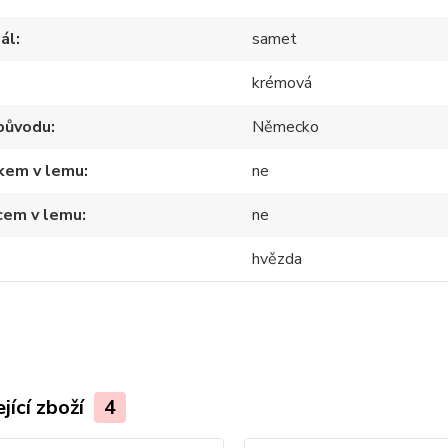
ál
samet
krémová
původu
Německo
tkem v lemu
ne
cem v lemu
ne
hvězda
jící zboží
4