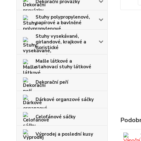
Dekorační provázky
Stuhy polypropylenové,
papírové a bavlněné
Stuhy vysekávané,
girlandové, krajkové a
floristické
Mašle látkové a
stahovací stuhy látkové
Dekorační peří
Dárkové organzové sáčky
Celofánové sáčky
Podobn
Výprodej a poslední kusy