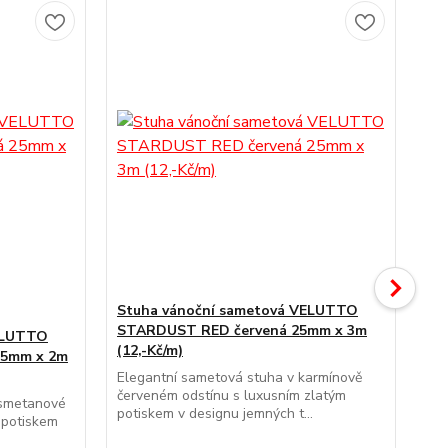
Stuha vánoční sametová VELUTTO
St
STARDUST RED červená 25mm x 3m
ST
ELUTTO
(12,-Kč/m)
3m 
25mm x 2m
Elegantní sametová stuha v karmínově
Lux
červeném odstínu s luxusním zlatým
ods
 smetanové
potiskem v designu jemných t...
pot
 potiskem