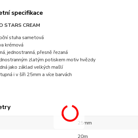
tní specifikace
O STARS CREAM
oční stuha sametová
va krémová
ná, jednostranná, přesně řezaná
ednostranným zlatým potiskem motiv hvězdy
dná jako základ velkých mašlí
tupná i v šíři 25mm a více barvách
etry
25mm
20m