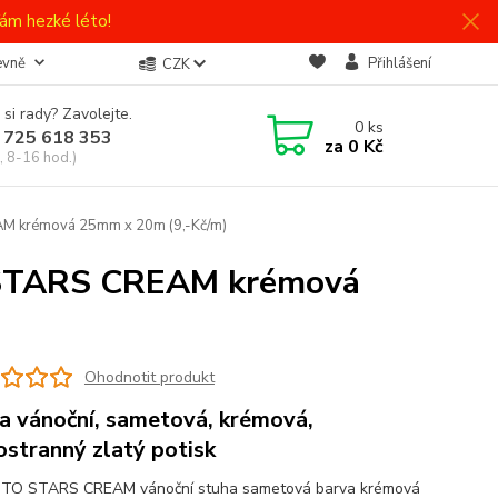
ám hezké léto!
evně
Přihlášení
CZK
 si rady? Zavolejte.
0
ks
 725 618 353
za
0 Kč
, 8-16 hod.)
M krémová 25mm x 20m (9,-Kč/m)
 STARS CREAM krémová
Ohodnotit produkt
a vánoční, sametová, krémová,
ostranný zlatý potisk
TO STARS CREAM vánoční stuha sametová barva krémová