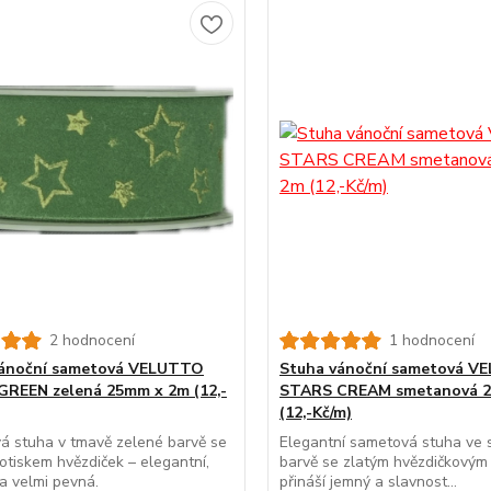
2 hodnocení
1 hodnocení
vánoční sametová VELUTTO
Stuha vánoční sametová V
REEN zelená 25mm x 2m (12,-
STARS CREAM smetanová 
(12,-Kč/m)
á stuha v tmavě zelené barvě se
Elegantní sametová stuha ve
otiskem hvězdiček – elegantní,
barvě se zlatým hvězdičkovým
a velmi pevná.
přináší jemný a slavnost...