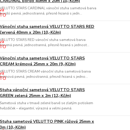
CARDINAL bordó 40mm x 20m (10,-Kč/m)
VELUTTO STARS CARDINAL vánoční stuha sametová barva
bordó pevná, jednostranná, přesně řezaná s jedn...
Vánoční stuha sametová VELUTTO STARS RED
červená 40mm x 20m (10,-Kč/m)
VELUTTO STARS RED vánoční stuha sametová barva
červená pevná, jednostranná, přesně řezaná s jednost...
Vánoční stuha sametová VELUTTO STARS
CREAM krémová 25mm x 20m (9,-Kč/m)
VELUTTO STARS CREAM vánoční stuha sametová barva
krémová pevná, jednostranná, přesně řezaná s jedno...
Stuha vánoční sametová VELUTTO STARS
GREEN zelená 25mm x 2m (12,-Kč/m)
Sametová stuha v tmavě zelené barvě se zlatým potiskem
hvězdiček – elegantní, výrazná a velmi pevná.
Stuha sametová VELUTTO PINK růžová 25mm x
3m (10,-Kč/m)