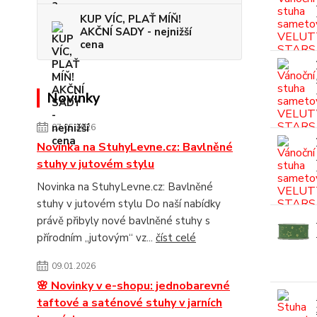
KUP VÍC, PLAŤ MÍŇ!
AKČNÍ SADY - nejnižší
cena
Novinky
07.05.2026
Novinka na StuhyLevne.cz: Bavlněné
stuhy v jutovém stylu
Novinka na StuhyLevne.cz: Bavlněné
stuhy v jutovém stylu Do naší nabídky
právě přibyly nové bavlněné stuhy s
přírodním „jutovým“ vz...
číst celé
09.01.2026
🌸 Novinky v e-shopu: jednobarevné
taftové a saténové stuhy v jarních