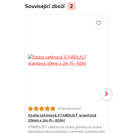
Související zboží
2
10 hodnocení
Stuha saténová STARDUST granitová
Stuha saté
10mm x 2m (5,- Kč/m)
x 2m (5,- Kč
STARDUST saténová stuha granitová stuha
STARDUST sa
skládaná oboustranná s jemným perleťovým
skládaná ob