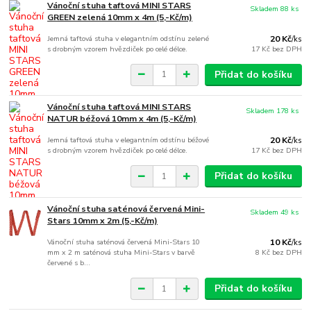
Vánoční stuha taftová MINI STARS
Skladem 88 ks
GREEN zelená 10mm x 4m (5,-Kč/m)
Jemná taftová stuha v elegantním odstínu zelené
20 Kč
/
ks
s drobným vzorem hvězdiček po celé délce.
17 Kč
bez DPH
Přidat do košíku
Vánoční stuha taftová MINI STARS
Skladem 178 ks
NATUR béžová 10mm x 4m (5,-Kč/m)
Jemná taftová stuha v elegantním odstínu béžové
20 Kč
/
ks
s drobným vzorem hvězdiček po celé délce.
17 Kč
bez DPH
Přidat do košíku
Vánoční stuha saténová červená Mini-
Skladem 49 ks
Stars 10mm x 2m (5,-Kč/m)
Vánoční stuha saténová červená Mini-Stars 10
10 Kč
/
ks
mm x 2 m saténová stuha Mini-Stars v barvě
8 Kč
bez DPH
červené s b...
Přidat do košíku