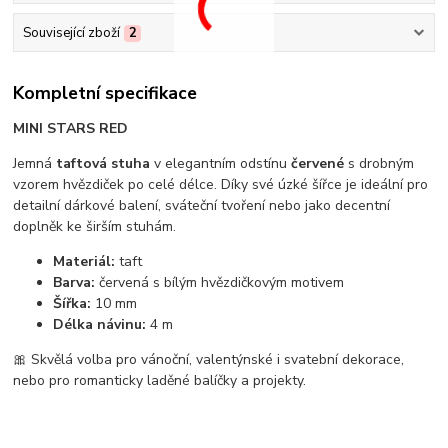
Související zboží
2
Kompletní specifikace
MINI STARS RED
Jemná
taftová stuha
v elegantním odstínu
červené
s drobným
vzorem hvězdiček po celé délce. Díky své úzké šířce je ideální pro
detailní dárkové balení, sváteční tvoření nebo jako decentní
doplněk ke širším stuhám.
Materiál:
taft
Barva:
červená s bílým hvězdičkovým motivem
Šířka:
10 mm
Délka návinu:
4 m
🎀 Skvělá volba pro vánoční, valentýnské i svatební dekorace,
nebo pro romanticky laděné balíčky a projekty.