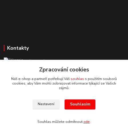
Kontakty
Zákaznická podpora StuhyLevně.cz
+420 725 618 353
Zpracování cookies
(Po-Pá, 8-16 hod.)
Náš e-shop a partneři potřebují Váš
souhlas
s použitím souborů
cookies, aby Vám mohli zobrazovat informace týkající se Vašich
adamoliver@seznam.cz
zájmů.
Souhlasím
Nastavení
Souhlas můžete odmítnout
zde
.
Vytvořeno na
Eshop-rychle.cz