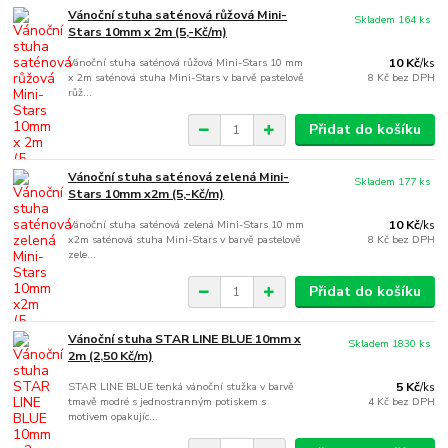
Vánoční stuha saténová růžová Mini-
Skladem 164 ks
Stars 10mm x 2m (5,-Kč/m)
Vánoční stuha saténová růžová Mini-Stars 10 mm
10 Kč
/
ks
x 2m saténová stuha Mini-Stars v barvě pastelově
8 Kč
bez DPH
růž...
Přidat do košíku
Vánoční stuha saténová zelená Mini-
Skladem 177 ks
Stars 10mm x2m (5,-Kč/m)
Vánoční stuha saténová zelená Mini-Stars 10 mm
10 Kč
/
ks
x2m saténová stuha Mini-Stars v barvě pastelově
8 Kč
bez DPH
zele...
Přidat do košíku
Vánoční stuha STAR LINE BLUE 10mm x
Skladem 1830 ks
2m (2,50 Kč/m)
STAR LINE BLUE tenká vánoční stužka v barvě
5 Kč
/
ks
tmavě modré s jednostranným potiskem s
4 Kč
bez DPH
motivem opakujíc...