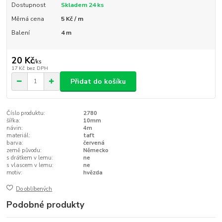
Dostupnost
Skladem 24 ks
Měrná cena
5 Kč / m
Balení
4 m
20 Kč
/
ks
17 Kč
bez DPH
Přidat do košíku
Číslo produktu:
2780
šířka:
10mm
návin:
4m
materiál:
taft
barva:
červená
země původu:
Německo
s drátkem v lemu:
ne
s vlascem v lemu:
ne
motiv:
hvězda
Do oblíbených
Podobné produkty