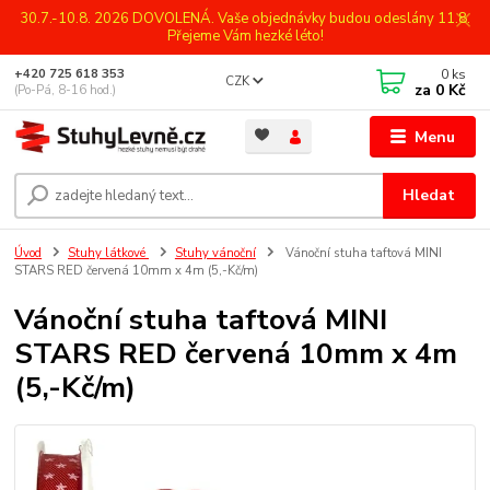
30.7.-10.8. 2026 DOVOLENÁ. Vaše objednávky budou odeslány 11.8.
Přejeme Vám hezké léto!
0
ks
+420 725 618 353
CZK
za
0 Kč
(Po-Pá, 8-16 hod.)
Menu
Hledat
Úvod
Stuhy látkové
Stuhy vánoční
Vánoční stuha taftová MINI
STARS RED červená 10mm x 4m (5,-Kč/m)
Vánoční stuha taftová MINI
STARS RED červená 10mm x 4m
(5,-Kč/m)