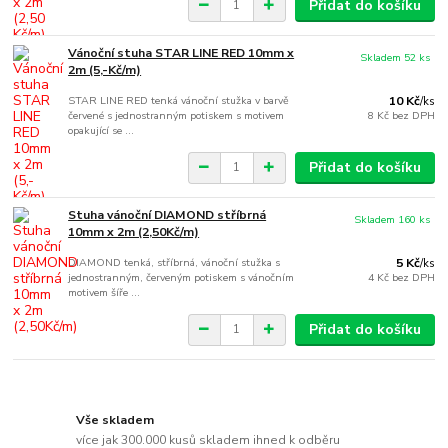
Přidat do košíku
Vánoční stuha STAR LINE RED 10mm x
Skladem 52 ks
2m (5,-Kč/m)
STAR LINE RED tenká vánoční stužka v barvě
10 Kč
/
ks
červené s jednostranným potiskem s motivem
8 Kč
bez DPH
opakující se ...
Přidat do košíku
Stuha vánoční DIAMOND stříbrná
Skladem 160 ks
10mm x 2m (2,50Kč/m)
DIAMOND tenká, stříbrná, vánoční stužka s
5 Kč
/
ks
jednostranným, červeným potiskem s vánočním
4 Kč
bez DPH
motivem šíře ...
Přidat do košíku
Vše skladem
více jak 300.000 kusů skladem ihned k odběru