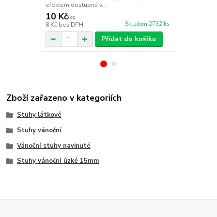
efektem dostupná v...
efektem dost
10 Kč
10 Kč
/
ks
/
ks
Skladem 2732 ks
8 Kč
bez DPH
8 Kč
bez DP
Přidat do košíku
Zboží zařazeno v kategoriích
Stuhy látkové
Stuhy vánoční
Vánoční stuhy navinuté
Stuhy vánoční úzké 15mm