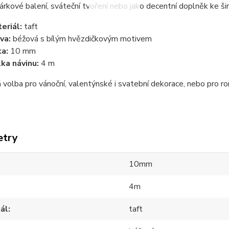
dárkové balení, sváteční tvoření nebo jako decentní doplněk ke ši
eriál:
taft
va:
béžová s bílým hvězdičkovým motivem
ka:
10 mm
ka návinu:
4 m
 volba pro vánoční, valentýnské i svatební dekorace, nebo pro ro
etry
10mm
4m
ál
taft