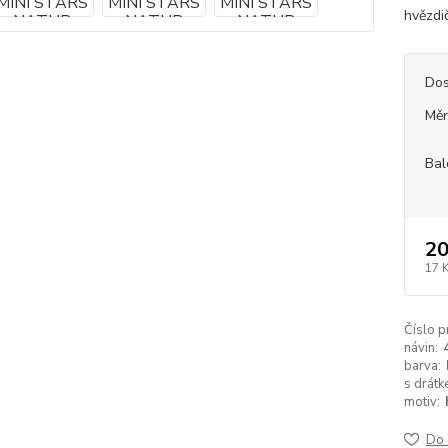
hvězdi
Dos
Měr
Bal
20
17 
Číslo p
návin:
barva:
s drátk
motiv:
Do 