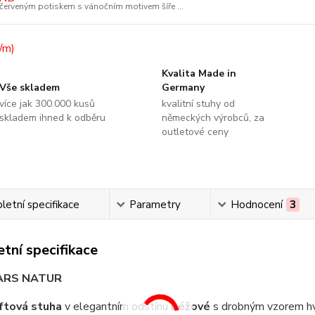
červeným potiskem s vánočním motivem šíře ...
Kvalita Made in
Vše skladem
Germany
více jak 300.000 kusů
kvalitní stuhy od
skladem ihned k odběru
německých výrobců, za
outletové ceny
etní specifikace
Parametry
Hodnocení
3
tní specifikace
TARS NATUR
ftová stuha
v elegantním odstínu
béžové
s drobným vzorem hvě