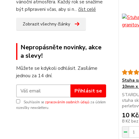
vánoční atmosféra. Každý rok se snažíme
být připraveni včas, aby si n...
číst celé
Zobrazit všechny články
Nepropásněte novinky, akce
a slevy!
Můžete se kdykoli odhlásit. Zasíláme
jednou za 14 dní.
Stuha 
10mm x 
Přihlásit se
STARDUS
stuha s
Souhlasím se
zpracováním osobních údajů
za účelem
perleťov
rozesílky newsletteru.
10 Kč
8 Kč
bez