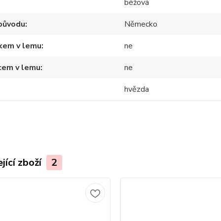
béžová
původu
Německo
tkem v lemu
ne
cem v lemu
ne
hvězda
jící zboží
2