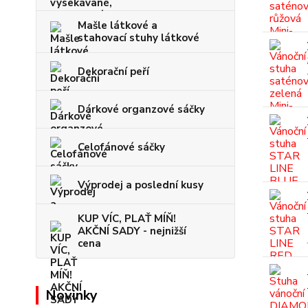
Mašle látkové a
stahovací stuhy látkové
Dekorační peří
Dárkové organzové sáčky
Celofánové sáčky
Výprodej a poslední kusy
KUP VÍC, PLAŤ MÍŇ!
AKČNÍ SADY - nejnižší
cena
Novinky