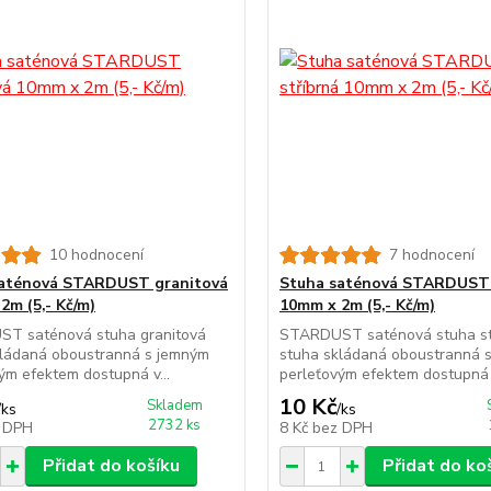
10 hodnocení
7 hodnocení
saténová STARDUST granitová
Stuha saténová STARDUST 
2m (5,- Kč/m)
10mm x 2m (5,- Kč/m)
T saténová stuha granitová
STARDUST saténová stuha st
kládaná oboustranná s jemným
stuha skládaná oboustranná 
ým efektem dostupná v...
perleťovým efektem dostupná v
10 Kč
Skladem
/
ks
/
ks
2732 ks
 DPH
8 Kč
bez DPH
Přidat do košíku
Přidat do ko