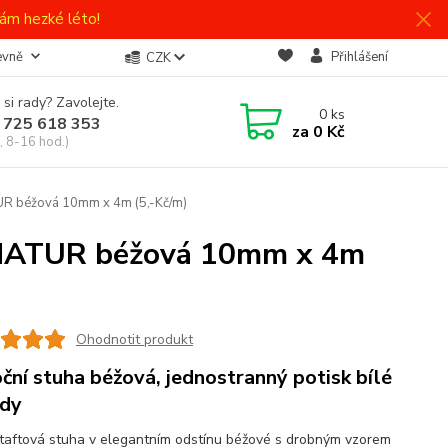
ám hezké léto!
evně
Přihlášení
CZK
 si rady? Zavolejte.
0
ks
 725 618 353
za
0 Kč
, 8-16 hod.)
UR béžová 10mm x 4m (5,-Kč/m)
 NATUR béžová 10mm x 4m
Ohodnotit produkt
ční stuha béžová, jednostranný potisk bílé
dy
taftová stuha v elegantním odstínu béžové s drobným vzorem