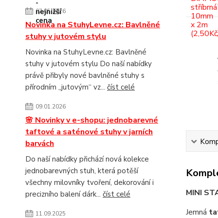
07.05.2026
Novinka na StuhyLevne.cz: Bavlněné
stuhy v jutovém stylu
Novinka na StuhyLevne.cz: Bavlněné
stuhy v jutovém stylu Do naší nabídky
právě přibyly nové bavlněné stuhy s
přírodním „jutovým“ vz...
číst celé
09.01.2026
🌸 Novinky v e-shopu: jednobarevné
taftové a saténové stuhy v jarních
Kompl
barvách
Do naší nabídky přichází nová kolekce
jednobarevných stuh, která potěší
Komple
všechny milovníky tvoření, dekorování i
MINI S
precizního balení dárk...
číst celé
Jemná
ta
11.09.2025