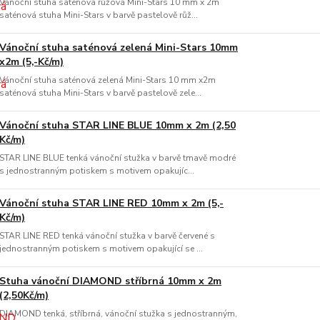
Vánoční stuha saténová růžová Mini-Stars 10 mm x 2m
saténová stuha Mini-Stars v barvě pastelově růž...
Vánoční stuha saténová zelená Mini-Stars 10mm
x2m (5,-Kč/m)
Vánoční stuha saténová zelená Mini-Stars 10 mm x2m
saténová stuha Mini-Stars v barvě pastelově zele...
Vánoční stuha STAR LINE BLUE 10mm x 2m (2,50
Kč/m)
STAR LINE BLUE tenká vánoční stužka v barvě tmavě modré
s jednostranným potiskem s motivem opakujíc...
Vánoční stuha STAR LINE RED 10mm x 2m (5,-
Kč/m)
STAR LINE RED tenká vánoční stužka v barvě červené s
jednostranným potiskem s motivem opakující se ...
Stuha vánoční DIAMOND stříbrná 10mm x 2m
(2,50Kč/m)
DIAMOND tenká, stříbrná, vánoční stužka s jednostranným,