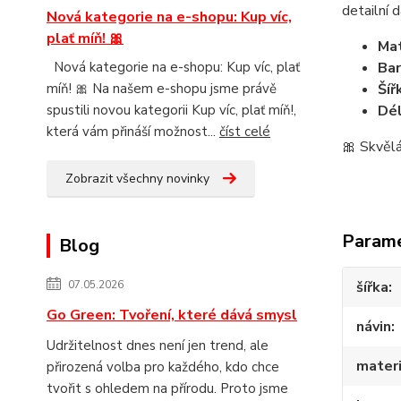
detailní 
Nová kategorie na e-shopu: Kup víc,
plať míň! 🎀
Mat
Nová kategorie na e-shopu: Kup víc, plať
Bar
míň! 🎀 Na našem e-shopu jsme právě
Šíř
spustili novou kategorii Kup víc, plať míň!,
Dél
která vám přináší možnost...
číst celé
🎀 Skvělá
Zobrazit všechny novinky
Param
Blog
07.05.2026
šířka
Go Green: Tvoření, které dává smysl
návin
Udržitelnost dnes není jen trend, ale
materi
přirozená volba pro každého, kdo chce
tvořit s ohledem na přírodu. Proto jsme