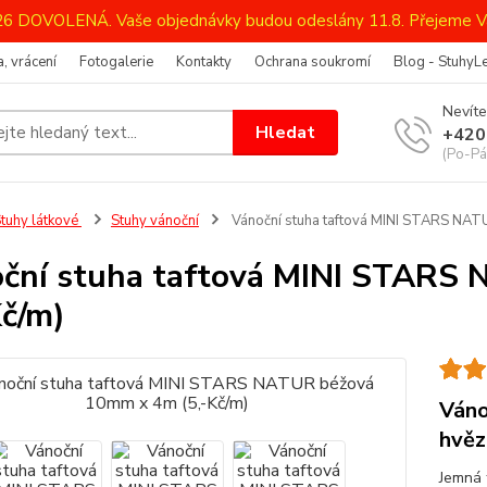
026 DOVOLENÁ. Vaše objednávky budou odeslány 11.8. Přejeme V
, vrácení
Fotogalerie
Kontakty
Ochrana soukromí
Blog - StuhyL
Nevíte
Hledat
+420
(Po-Pá
tuhy látkové
Stuhy vánoční
Vánoční stuha taftová MINI STARS NAT
ční stuha taftová MINI STARS
Kč/m)
Váno
hvěz
Jemná 