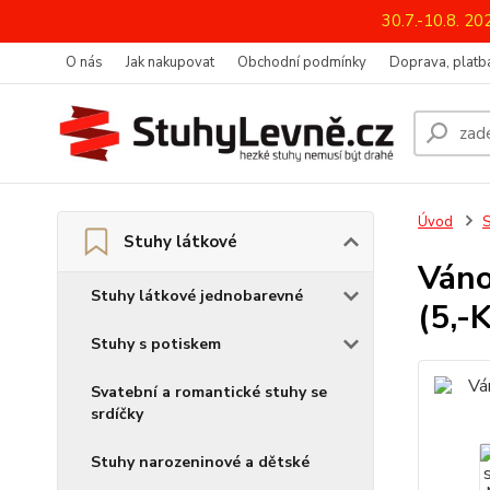
30.7.-10.8. 2
O nás
Jak nakupovat
Obchodní podmínky
Doprava, platba
Úvod
S
Stuhy látkové
Váno
Stuhy látkové jednobarevné
(5,-
Stuhy s potiskem
Svatební a romantické stuhy se
srdíčky
Stuhy narozeninové a dětské