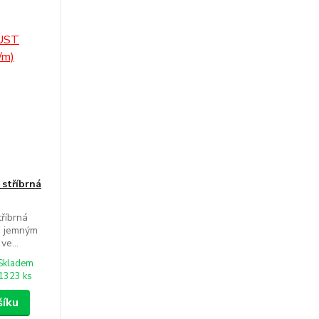
stříbrná
říbrná
s jemným
e...
Skladem
1323 ks
šíku