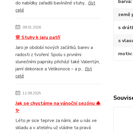
barva
do nabídky zařadili bavlněné stuhy...
číst
celé
země 
s drá
09.01.2026
🌸 Stuhy k jaru patří
s vlas
Jaro je období nových začátků, barev a
motiv
radosti z tvoření. Spolu s prvními
slunečními paprsky přichází také Valentýn,
jarní dekorace a Velikonoce – a p...
číst
celé
12.09.2025
Souvise
Jak se chystáme na vánoční sezónu 🎄
✨
Léto je sice teprve za námi, ale u nás ve
skladu a v ateliéru už vládne ta pravá