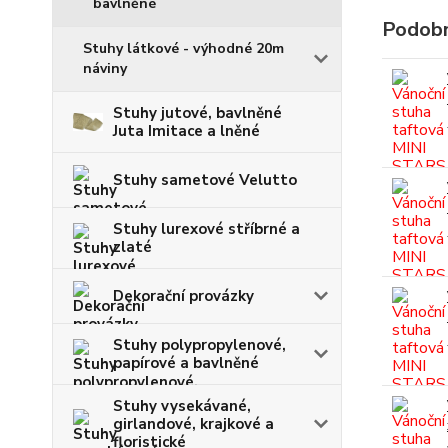
bavlněné
Podobn
Stuhy látkové - výhodné 20m
náviny
Stuhy jutové, bavlněné
Juta Imitace a lněné
Stuhy sametové Velutto
Stuhy lurexové stříbrné a
zlaté
Dekorační provázky
Stuhy polypropylenové,
papírové a bavlněné
Stuhy vysekávané,
girlandové, krajkové a
floristické