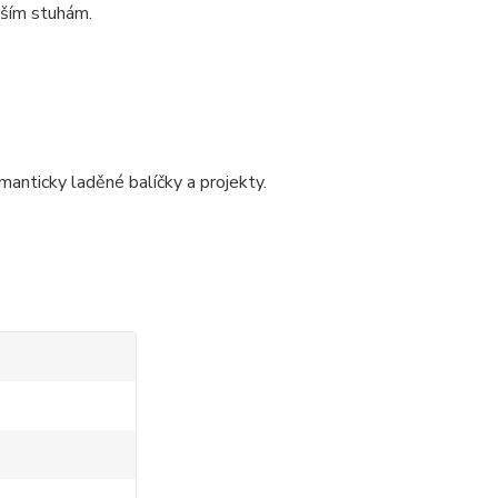
rším stuhám.
manticky laděné balíčky a projekty.