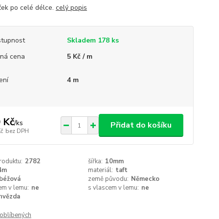
ček po celé délce.
celý popis
tupnost
Skladem 178 ks
ná cena
5 Kč / m
ení
4 m
 Kč
/
ks
Přidat do košíku
Kč
bez DPH
roduktu:
2782
šířka:
10mm
4m
materiál:
taft
béžová
země původu:
Německo
em v lemu:
ne
s vlascem v lemu:
ne
hvězda
oblíbených