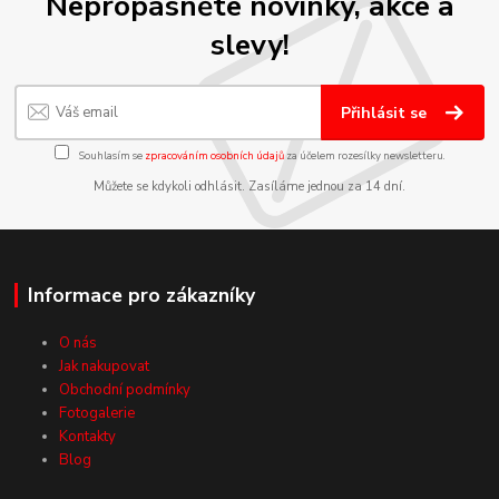
Nepropásněte novinky, akce a
slevy!
Přihlásit se
Souhlasím se
zpracováním osobních údajů
za účelem rozesílky newsletteru.
Můžete se kdykoli odhlásit. Zasíláme jednou za 14 dní.
Informace pro zákazníky
O nás
Jak nakupovat
Obchodní podmínky
Fotogalerie
Kontakty
Blog