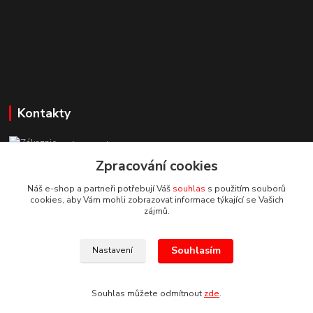
Kontakty
Zákaznická podpora StuhyLevně.cz
+420 725 618 353
Zpracování cookies
(Po-Pá, 8-16 hod.)
Náš e-shop a partneři potřebují Váš
souhlas
s použitím souborů
cookies, aby Vám mohli zobrazovat informace týkající se Vašich
adamoliver@seznam.cz
zájmů.
Souhlasím
Nastavení
Souhlas můžete odmítnout
zde
.
Vytvořeno na
Eshop-rychle.cz