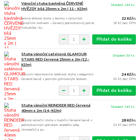
Vánoční stuha bavlněná ČERVENÉ
Skladem 144 ks
HVĚZDY bílá 25mm x 2m ( 11,- Kč/m)
Jemná látková stuha z bavlny s výrazným
22 Kč
/
ks
vánočním motivem – červený jednostranný potisk
18 Kč
bez DPH
hvězdiček růz...
Přidat do košíku
Stuha vánoční saténová GLAMOUR
Skladem 53 ks
STARS RED červená 25mm x 2m (12,-
Kč/m)
Luxusní oboustranná saténová stuha v elegantní
24 Kč
/
ks
červené barvě s jemným glitrovaným leskem.
20 Kč
bez DPH
Přidat do košíku
Stuha vánoční REINDEER RED červená
Skladem 143 ks
40mm x 2m (14,-Kč/m)
Krásná vánoční stuha v tradiční červené barvě s
28 Kč
/
ks
jednostranným potiskem veselého soba,
23 Kč
bez DPH
stromečků a pu...