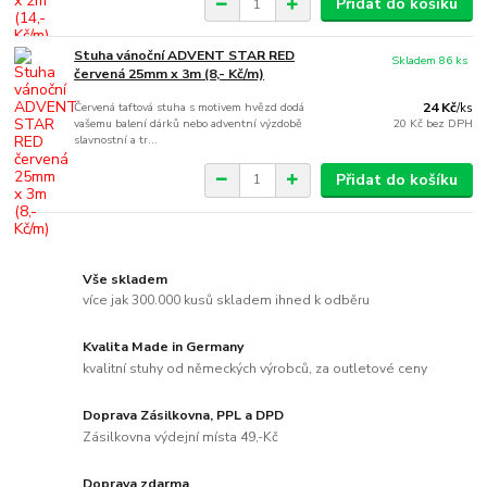
Přidat do košíku
Stuha vánoční ADVENT STAR RED
Skladem 86 ks
červená 25mm x 3m (8,- Kč/m)
Červená taftová stuha s motivem hvězd dodá
24 Kč
/
ks
vašemu balení dárků nebo adventní výzdobě
20 Kč
bez DPH
slavnostní a tr...
Přidat do košíku
Vše skladem
více jak 300.000 kusů skladem ihned k odběru
Kvalita Made in Germany
kvalitní stuhy od německých výrobců, za outletové ceny
Doprava Zásilkovna, PPL a DPD
Zásilkovna výdejní místa 49,-Kč
Doprava zdarma