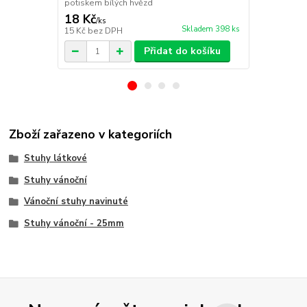
potiskem bílých hvězd
potiskem zla
18 Kč
18 Kč
/
ks
/
ks
Skladem 398 ks
15 Kč
bez DPH
15 Kč
bez D
Přidat do košíku
Zboží zařazeno v kategoriích
Stuhy látkové
Stuhy vánoční
Vánoční stuhy navinuté
Stuhy vánoční - 25mm