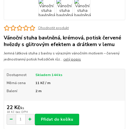
Ohodnotit produkt
Vánoční stuha bavlněná, krémová, potisk červené
hvězdy s glitrovým efektem a drátkem v lemu
Jemná látková stuha z bavlny s výrazným vánočním motivem – červený
jednostranný potisk hvězdiček růz...
celý popis
Dostupnost
Skladem 144 ks
Měrná cena
11 Kč / m
Balení
2 m
22 Kč
/
ks
18 Kč
bez DPH
Přidat do košíku