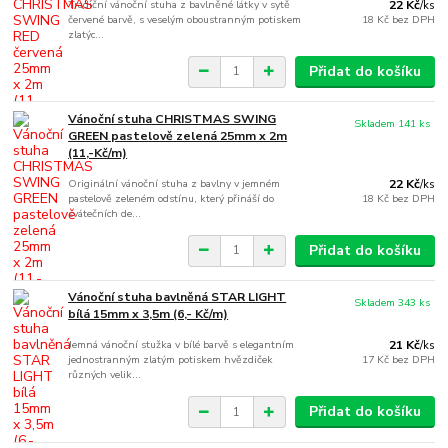
Tradiční vánoční stuha z bavlněné látky v sytě
22 Kč
/
ks
červené barvě, s veselým oboustranným potiskem
18 Kč
bez DPH
zlatýc...
Přidat do košíku
Vánoční stuha CHRISTMAS SWING
Skladem 141 ks
GREEN pastelově zelená 25mm x 2m
(11,-Kč/m)
Originální vánoční stuha z bavlny v jemném
22 Kč
/
ks
pastelově zeleném odstínu, který přináší do
18 Kč
bez DPH
svátečních de...
Přidat do košíku
Vánoční stuha bavlněná STAR LIGHT
Skladem 343 ks
bílá 15mm x 3,5m (6,- Kč/m)
Jemná vánoční stužka v bílé barvě s elegantním
21 Kč
/
ks
jednostranným zlatým potiskem hvězdiček
17 Kč
bez DPH
různých velik...
Přidat do košíku