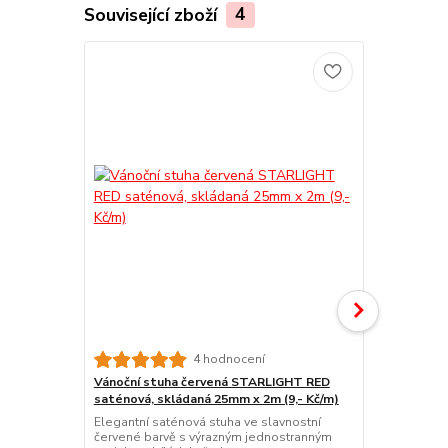
Související zboží
4
4 hodnocení
Vánoční stuha červená STARLIGHT RED
Vánoční st
saténová, skládaná 25mm x 2m (9,- Kč/m)
x 2 m (9,- Kč
Elegantní saténová stuha ve slavnostní
Jemná vánočn
červené barvě s výrazným jednostranným
krémovém od