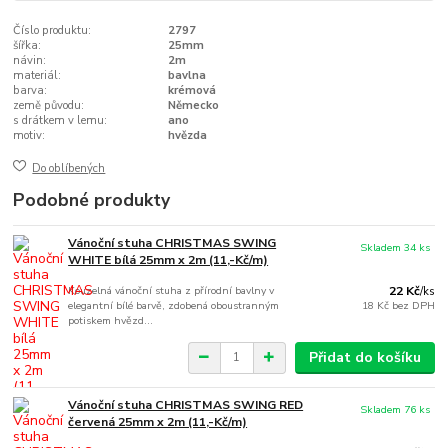
Číslo produktu:
2797
šířka:
25mm
návin:
2m
materiál:
bavlna
barva:
krémová
země původu:
Německo
s drátkem v lemu:
ano
motiv:
hvězda
Do oblíbených
Podobné produkty
Vánoční stuha CHRISTMAS SWING
Skladem 34 ks
WHITE bílá 25mm x 2m (11,-Kč/m)
Kouzelná vánoční stuha z přírodní bavlny v
22 Kč
/
ks
elegantní bílé barvě, zdobená oboustranným
18 Kč
bez DPH
potiskem hvězd...
Přidat do košíku
Vánoční stuha CHRISTMAS SWING RED
Skladem 76 ks
červená 25mm x 2m (11,-Kč/m)