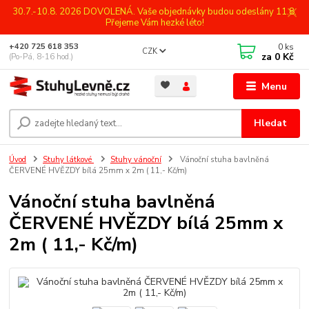
30.7.-10.8. 2026 DOVOLENÁ. Vaše objednávky budou odeslány 11.8.
Přejeme Vám hezké léto!
0
ks
+420 725 618 353
CZK
za
0 Kč
(Po-Pá, 8-16 hod.)
Menu
Hledat
Úvod
Stuhy látkové
Stuhy vánoční
Vánoční stuha bavlněná
ČERVENÉ HVĚZDY bílá 25mm x 2m ( 11,- Kč/m)
Vánoční stuha bavlněná
ČERVENÉ HVĚZDY bílá 25mm x
2m ( 11,- Kč/m)