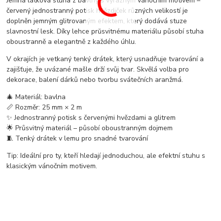
Jemná látková stuha z bavlny s výrazným vánočním motivem –
červený jednostranný potisk hvězdiček různých velikostí je
doplněn jemným glitrovaným efektem, který dodává stuze
slavnostní lesk. Díky lehce průsvitnému materiálu působí stuha
oboustranně a elegantně z každého úhlu.
V okrajích je vetkaný tenký drátek, který usnadňuje tvarování a
zajišťuje, že uvázané mašle drží svůj tvar. Skvělá volba pro
dekorace, balení dárků nebo tvorbu svátečních aranžmá.
🎄 Materiál: bavlna
📏 Rozměr: 25 mm × 2 m
✨ Jednostranný potisk s červenými hvězdami a glitrem
🌟 Průsvitný materiál – působí oboustranným dojmem
🧵 Tenký drátek v lemu pro snadné tvarování
Tip: Ideální pro ty, kteří hledají jednoduchou, ale efektní stuhu s
klasickým vánočním motivem.