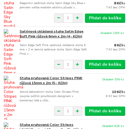
Elegantní saténová stuha Satin Edge Sky Blue v
8 Kč
/
ks
jemném světle modrém odstínu působí s...
7 Kč
bez DPH
Přidat do košíku
Saténová skládaná stuha Satin Edge
Skladem 2309 ks
Soft Pink růžová 6mm x 2m (4,- Kč/m)
Satin Edge Soft Pink saténová skládaná stuha 6
8 Kč
/
ks
mm × 2 m Jemná saténová stuha Satin Edge Soft
7 Kč
bez DPH
Pink v ...
Přidat do košíku
Stuha pruhovaná Color Stripes PINK
Skladem 536 ks
růžová 15mm x 2m (5,- Kč/m)
Jemná dekorativní stuha Color Stripes Pink
10 Kč
/
ks
zaujme svěžím proužkovým designem v
8 Kč
bez DPH
kombinaci bílé a růžo...
Přidat do košíku
Stuha pruhovaná Color Stripes
Skladem 828 ks