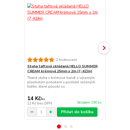
2 hodnocení
Stuha taftová skládaná HELLO SUMMER
Stuha taft
CREAM krémová 25mm x 2m (7,-Kč/m)
BLUE pastel
Kč/m)
Tkaná stuha v krémové barvě s výrazným
plastickým potiskem v podobě zelených
Stuha tkaná
květin, které působí sv...
modrá – 25 
pastelově mo
14 Kč
14 Kč
/
ks
/
ks
Skladem 290 ks
12 Kč
bez DPH
12 Kč
bez D
Přidat do košíku