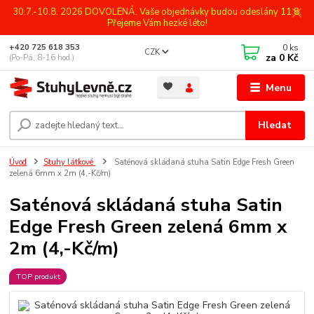
30.7.-10.8. 2026 DOVOLENÁ. Vaše objednávky budou odeslány 11.8.
Přejeme Vám hezké léto!
0
ks
+420 725 618 353
CZK
za
0 Kč
(Po-Pá, 8-16 hod.)
Menu
Hledat
Úvod
Stuhy látkové
Saténová skládaná stuha Satin Edge Fresh Green
zelená 6mm x 2m (4,-Kč/m)
Saténová skládaná stuha Satin
Edge Fresh Green zelená 6mm x
2m (4,-Kč/m)
TOP produkt