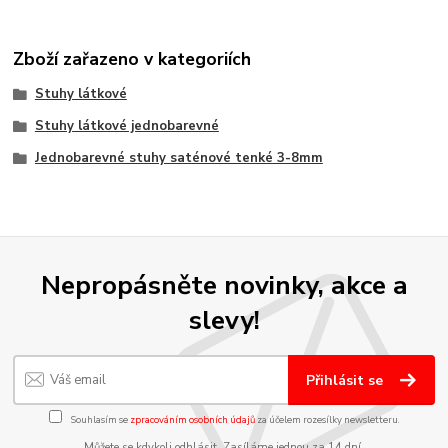
Zboží zařazeno v kategoriích
Stuhy látkové
Stuhy látkové jednobarevné
Jednobarevné stuhy saténové tenké 3-8mm
Nepropásněte novinky, akce a
slevy!
Přihlásit se
Souhlasím se
zpracováním osobních údajů
za účelem rozesílky newsletteru.
Můžete se kdykoli odhlásit. Zasíláme jednou za 14 dní.