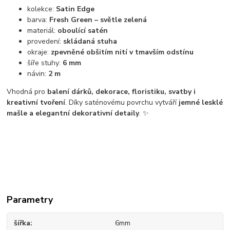
kolekce:
Satin Edge
barva:
Fresh Green – světle zelená
materiál:
oboulící satén
provedení:
skládaná stuha
okraje:
zpevněné obšitím nití v tmavším odstínu
šíře stuhy:
6 mm
návin:
2 m
Vhodná pro
balení dárků, dekorace, floristiku, svatby i
kreativní tvoření
. Díky saténovému povrchu vytváří
jemné lesklé
mašle a elegantní dekorativní detaily
. ✨
Parametry
šířka
6mm