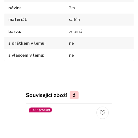
návin
2m
materiál
satén
barva
zelená
s drátkem v lemu
ne
s vlascem v lemu
ne
Související zboží
3
TOP produkt
TOP produkt