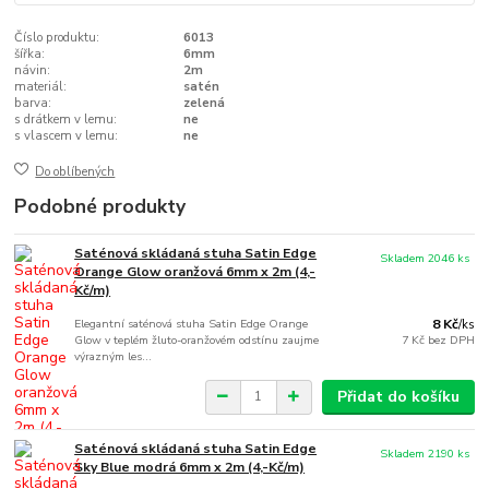
Číslo produktu:
6013
šířka:
6mm
návin:
2m
materiál:
satén
barva:
zelená
s drátkem v lemu:
ne
s vlascem v lemu:
ne
Do oblíbených
Podobné produkty
Saténová skládaná stuha Satin Edge
Skladem 2046 ks
Orange Glow oranžová 6mm x 2m (4,-
Kč/m)
Elegantní saténová stuha Satin Edge Orange
8 Kč
/
ks
Glow v teplém žluto-oranžovém odstínu zaujme
7 Kč
bez DPH
výrazným les...
Přidat do košíku
Saténová skládaná stuha Satin Edge
Skladem 2190 ks
Sky Blue modrá 6mm x 2m (4,-Kč/m)