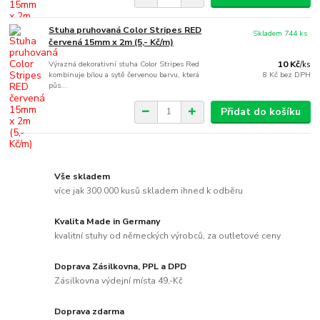
Stuha pruhovaná Color Stripes RED
Skladem 744 ks
červená 15mm x 2m (5,- Kč/m)
Výrazná dekorativní stuha Color Stripes Red
10 Kč
/
ks
kombinuje bílou a sytě červenou barvu, která
8 Kč
bez DPH
půs...
Přidat do košíku
Vše skladem
více jak 300.000 kusů skladem ihned k odběru
Kvalita Made in Germany
kvalitní stuhy od německých výrobců, za outletové ceny
Doprava Zásilkovna, PPL a DPD
Zásilkovna výdejní místa 49,-Kč
Doprava zdarma