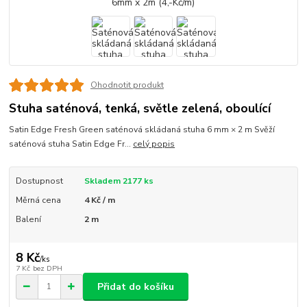
Ohodnotit produkt
Stuha saténová, tenká, světle zelená, oboulící
Satin Edge Fresh Green saténová skládaná stuha 6 mm × 2 m Svěží
saténová stuha Satin Edge Fr...
celý popis
Dostupnost
Skladem 2177 ks
Měrná cena
4 Kč / m
Balení
2 m
8 Kč
/
ks
7 Kč
bez DPH
Přidat do košíku