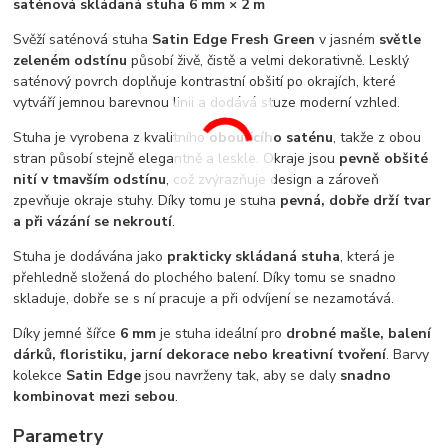
saténová skládaná stuha 6 mm × 2 m
Svěží saténová stuha
Satin Edge Fresh Green
v jasném
světle
zeleném odstínu
působí živě, čistě a velmi dekorativně. Lesklý
saténový povrch doplňuje kontrastní obšití po okrajích, které
vytváří jemnou barevnou linii a dodává stuze moderní vzhled.
Stuha je vyrobena z kvalitního
oboulícího saténu
, takže z obou
stran působí stejně elegantně a leskle. Okraje jsou
pevně obšité
nití v tmavším odstínu
, což zvýrazňuje design a zároveň
zpevňuje okraje stuhy. Díky tomu je stuha
pevná, dobře drží tvar
a při vázání se nekroutí
.
Stuha je dodávána jako
prakticky skládaná stuha
, která je
přehledně složená do plochého balení. Díky tomu se snadno
skladuje, dobře se s ní pracuje a při odvíjení se nezamotává.
Díky jemné šířce
6 mm
je stuha ideální pro
drobné mašle, balení
dárků, floristiku, jarní dekorace nebo kreativní tvoření
. Barvy
kolekce
Satin Edge
jsou navrženy tak, aby se daly
snadno
kombinovat mezi sebou
.
Parametry