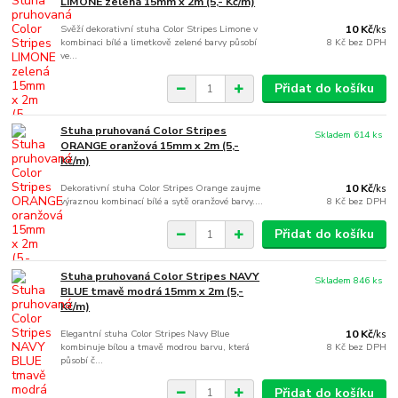
LIMONE zelená 15mm x 2m (5,- Kč/m)
Svěží dekorativní stuha Color Stripes Limone v
10 Kč
/
ks
kombinaci bílé a limetkově zelené barvy působí
8 Kč
bez DPH
ve...
Přidat do košíku
Stuha pruhovaná Color Stripes
Skladem 614 ks
ORANGE oranžová 15mm x 2m (5,-
Kč/m)
Dekorativní stuha Color Stripes Orange zaujme
10 Kč
/
ks
výraznou kombinací bílé a sytě oranžové barvy....
8 Kč
bez DPH
Přidat do košíku
Stuha pruhovaná Color Stripes NAVY
Skladem 846 ks
BLUE tmavě modrá 15mm x 2m (5,-
Kč/m)
Elegantní stuha Color Stripes Navy Blue
10 Kč
/
ks
kombinuje bílou a tmavě modrou barvu, která
8 Kč
bez DPH
působí č...
Přidat do košíku