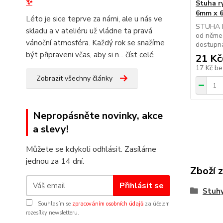
✨
Stuha r
6mm x 6
Léto je sice teprve za námi, ale u nás ve
STUHA R
skladu a v ateliéru už vládne ta pravá
od něme
vánoční atmosféra. Každý rok se snažíme
dostupná
být připraveni včas, aby si n...
číst celé
21 Kč
17 Kč
be
Zobrazit všechny články
Nepropásněte novinky, akce
a slevy!
Můžete se kdykoli odhlásit. Zasíláme
jednou za 14 dní.
Zboží 
Přihlásit se
Stuhy
Souhlasím se
zpracováním osobních údajů
za účelem
rozesílky newsletteru.