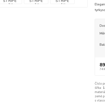
Elegan
tyrkys
Dos
Měr
Bal
89
74 
Číslo p
šířka:
materiá
země p
s vlasc