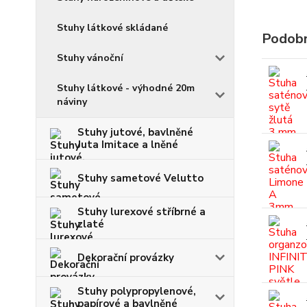
Stuhy látkové skládané
Podobn
Stuhy vánoční
Stuhy látkové - výhodné 20m
náviny
Stuhy jutové, bavlněné
Juta Imitace a lněné
Stuhy sametové Velutto
Stuhy lurexové stříbrné a
zlaté
Dekorační provázky
Stuhy polypropylenové,
papírové a bavlněné