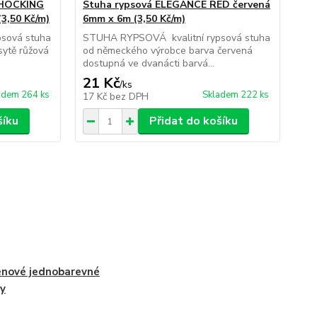
žl
SHOCKING
Stuha rypsová ELEGANCE RED červená
3,50 Kč/m)
6mm x 6m (3,50 Kč/m)
ST
od 
sová stuha
STUHA RYPSOVÁ kvalitní rypsová stuha
dos
sytě růžová
od německého výrobce barva červená
dostupná ve dvanácti barvá...
21 Kč
21
/
ks
adem 264 ks
Skladem 222 ks
17 Kč
bez DPH
17
šíku
Přidat do košíku
nové jednobarevné
y