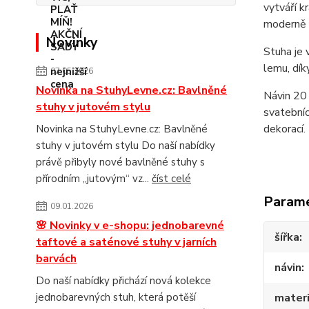
vytváří k
moderně 
Novinky
Stuha je 
lemu, dík
07.05.2026
Novinka na StuhyLevne.cz: Bavlněné
Návin 20 
stuhy v jutovém stylu
svatebníc
dekorací
Novinka na StuhyLevne.cz: Bavlněné
stuhy v jutovém stylu Do naší nabídky
právě přibyly nové bavlněné stuhy s
přírodním „jutovým“ vz...
číst celé
Param
09.01.2026
🌸 Novinky v e-shopu: jednobarevné
šířka
taftové a saténové stuhy v jarních
barvách
návin
Do naší nabídky přichází nová kolekce
jednobarevných stuh, která potěší
materi