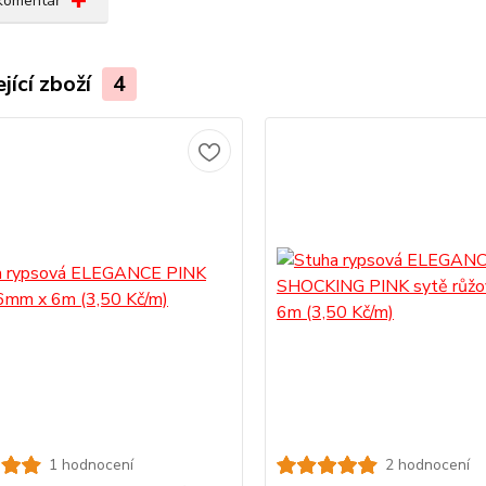
 komentář
jící zboží
4
1 hodnocení
2 hodnocení