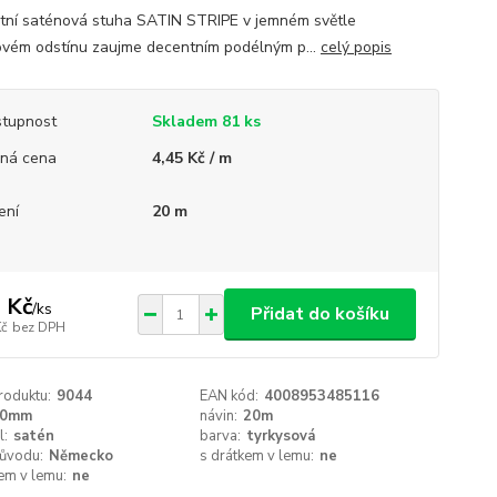
tní saténová stuha SATIN STRIPE v jemném světle
ovém odstínu zaujme decentním podélným p...
celý popis
tupnost
Skladem 81 ks
ná cena
4,45 Kč / m
ení
20 m
 Kč
/
ks
Přidat do košíku
Kč
bez DPH
roduktu:
9044
EAN kód:
4008953485116
10mm
návin:
20m
l:
satén
barva:
tyrkysová
ůvodu:
Německo
s drátkem v lemu:
ne
em v lemu:
ne