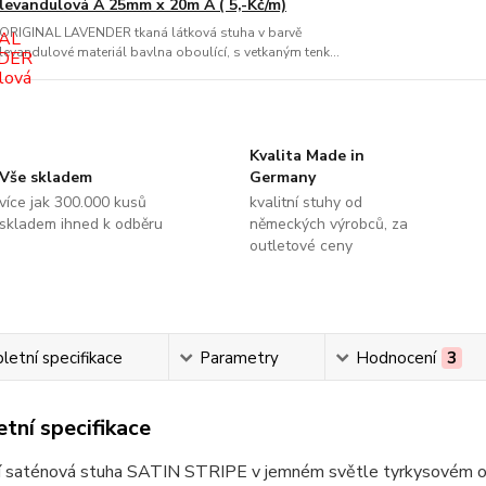
levandulová A 25mm x 20m A ( 5,-Kč/m)
ORIGINAL LAVENDER tkaná látková stuha v barvě
levandulové materiál bavlna oboulící, s vetkaným tenk...
Kvalita Made in
Vše skladem
Germany
více jak 300.000 kusů
kvalitní stuhy od
skladem ihned k odběru
německých výrobců, za
outletové ceny
etní specifikace
Parametry
Hodnocení
3
tní specifikace
í saténová stuha SATIN STRIPE v jemném světle tyrkysovém o