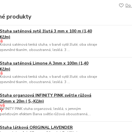
Do 
é produkty
Stuha saténová sytě žlutá 3 mm x 100 m (1,40
Kč/m)
Krásná saténová tenká stuha, v barvě sytě žluté, oba okraje
zpevněné tkaním, oboustranná, lesklá. 3 ...
Stuha saténová Limone A 3mm x 100m (1,40
Kč/m)
Krásná saténová tenká stuha, v barvě sytě žluté, oba okraje
zpevněné tkaním, oboustranná, lesklá. 3 ...
Stuha organzová INFINITY PINK světle růžová
25mm x 20m ( 5,-Kč/m)
INFINITY PINK stuha organzová, lesklá, s jemným
perleťovým efektem Barva světle růžová oboustranná,...
Stuha látková ORIGINAL LAVENDER