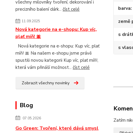
všechny milovníky tvoření, dekorování i
barva
precizního balení dárk...
číst celé
země 
11.09.2025
Nová kategorie na e-shopu: Kup víc,
s drá
plať míň! 🎀
Nová kategorie na e-shopu: Kup víc, plať
s vlas
míň! 🎀 Na našem e-shopu jsme právě
spustili novou kategorii Kup víc, plať míň!,
která vám přináší možnost...
číst celé
Zobrazit všechny novinky
Blog
Komen
07.05.2026
Zatím nik
Go Green: Tvoření, které dává smysl