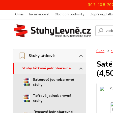
30.7.-10.8. 2
O nás
Jak nakupovat
Obchodní podmínky
Doprava, platba
Úvod
S
Stuhy látkové
Saté
Stuhy látkové jednobarevné
(4,5
Saténové jednobarevné
stuhy
Taftové jednobarevné
stuhy
Rypsové jednobarevné