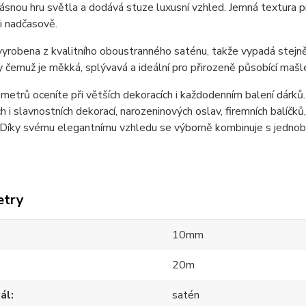
rásnou hru světla a dodává stuze luxusní vzhled. Jemná textura 
i nadčasově.
vyrobena z kvalitního oboustranného saténu, takže vypadá stejně
y čemuž je měkká, splývavá a ideální pro přirozeně působící mašle
metrů oceníte při větších dekoracích i každodenním balení dárků.
h i slavnostních dekorací, narozeninových oslav, firemních balíčků
. Díky svému elegantnímu vzhledu se výborně kombinuje s jednob
etry
10mm
20m
ál
satén