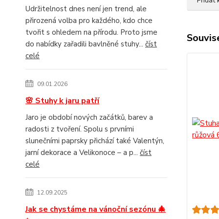
Přidat
Udržitelnost dnes není jen trend, ale
přirozená volba pro každého, kdo chce
tvořit s ohledem na přírodu. Proto jsme
Souvise
do nabídky zařadili bavlněné stuhy...
číst
celé
09.01.2026
🌸 Stuhy k jaru patří
Jaro je období nových začátků, barev a
radosti z tvoření. Spolu s prvními
slunečními paprsky přichází také Valentýn,
jarní dekorace a Velikonoce – a p...
číst
celé
12.09.2025
Jak se chystáme na vánoční sezónu 🎄