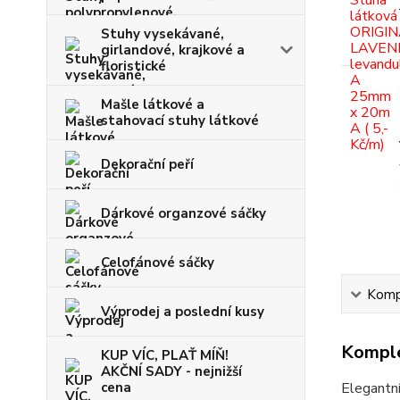
Stuhy vysekávané,
girlandové, krajkové a
floristické
Mašle látkové a
stahovací stuhy látkové
Dekorační peří
Dárkové organzové sáčky
Celofánové sáčky
Kompl
Výprodej a poslední kusy
Komple
KUP VÍC, PLAŤ MÍŇ!
AKČNÍ SADY - nejnižší
cena
Elegantn