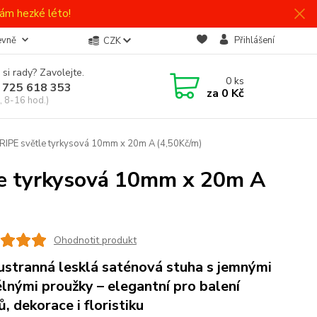
ám hezké léto!
evně
Přihlášení
CZK
 si rady? Zavolejte.
0
ks
 725 618 353
za
0 Kč
, 8-16 hod.)
IPE světle tyrkysová 10mm x 20m A (4,50Kč/m)
le tyrkysová 10mm x 20m A
Ohodnotit produkt
stranná lesklá saténová stuha s jemnými
lnými proužky – elegantní pro balení
ů, dekorace i floristiku