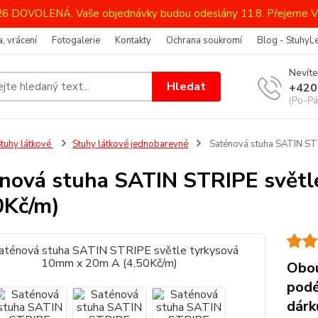
026 DOVOLENÁ. Vaše objednávky budou odeslány 11.8. Přejeme V
, vrácení
Fotogalerie
Kontakty
Ochrana soukromí
Blog - StuhyL
Nevíte
Hledat
+420
(Po-Pá
tuhy látkové
Stuhy látkové jednobarevné
Saténová stuha SATIN STR
nová stuha SATIN STRIPE svět
0Kč/m)
Obou
podé
dárk