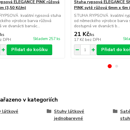
ypsová ELEGANCE PINK růžová
Stuha rypsová ELEGANCE 
m (3,50 Kč/m)
PINK sytě růžová 6mm x 6m (
YPSOVÁ kvalitní rypsová stuha
STUHA RYPSOVÁ kvalitní ryp
ckého výrobce barva růžová
od německého výrobce barva 
 ve dvanácti barvác...
dostupná ve dvanácti b...
21 Kč
/
ks
/
ks
Skladem 257 ks
Skl
z DPH
17 Kč
bez DPH
Přidat do košíku
Přidat do ko
zařazeno v kategoriích
 látkové
Stuhy látkové
Saté
jednobarevné
stuh