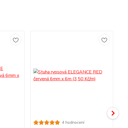
4 hodnocení
St