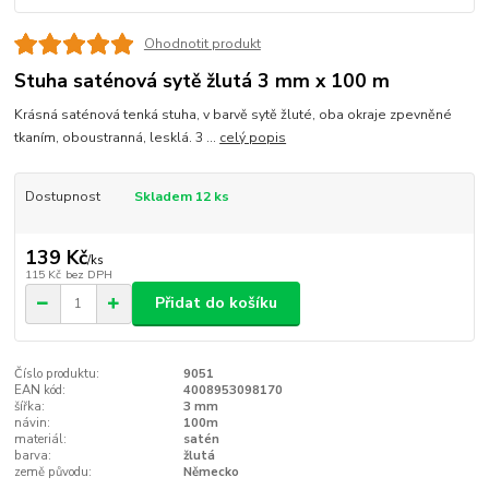
Ohodnotit produkt
Stuha saténová sytě žlutá 3 mm x 100 m
Krásná saténová tenká stuha, v barvě sytě žluté, oba okraje zpevněné
tkaním, oboustranná, lesklá. 3 ...
celý popis
Dostupnost
Skladem 12 ks
139 Kč
/
ks
115 Kč
bez DPH
Přidat do košíku
Číslo produktu:
9051
EAN kód:
4008953098170
šířka:
3 mm
návin:
100m
materiál:
satén
barva:
žlutá
země původu:
Německo