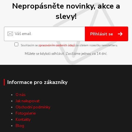
Nepropásněte novinky, akce a
slevy!
Přihlásit se
Souhlasím se
zpracováním osobních údajů
za účelem rozesílky newsletteru.
Můžete se kdykoli odhlásit. Zasíláme jednou za 14 dní.
Informace pro zákazníky
O nás
Jak nakupovat
Obchodní podmínky
Fotogalerie
Kontakty
Blog