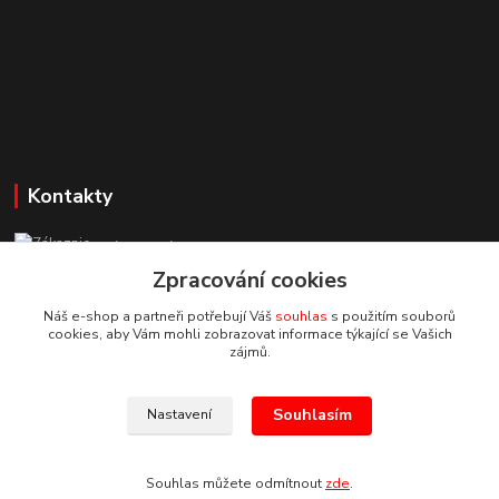
Kontakty
Zákaznická podpora StuhyLevně.cz
+420 725 618 353
Zpracování cookies
(Po-Pá, 8-16 hod.)
Náš e-shop a partneři potřebují Váš
souhlas
s použitím souborů
cookies, aby Vám mohli zobrazovat informace týkající se Vašich
adamoliver@seznam.cz
zájmů.
Souhlasím
Nastavení
Souhlas můžete odmítnout
zde
.