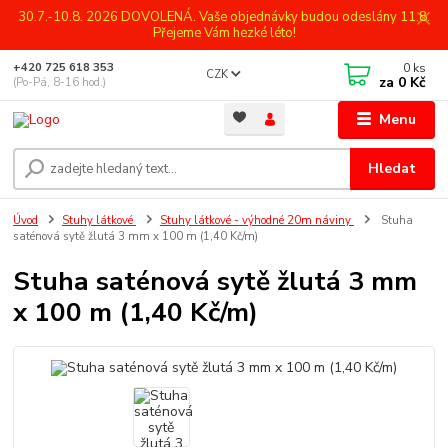
30.7.-10.8. 2026 DOVOLENÁ. Vaše objednávky budou odeslány 11.8.
Přejeme Vám hezké léto!
0
ks
+420 725 618 353
CZK
za
0 Kč
(Po-Pá, 8-16 hod.)
Menu
Hledat
Úvod
Stuhy látkové
Stuhy látkové - výhodné 20m náviny
Stuha
saténová sytě žlutá 3 mm x 100 m (1,40 Kč/m)
Stuha saténová sytě žlutá 3 mm
x 100 m (1,40 Kč/m)