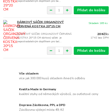
nepostradatelným doplňkem pro ba...
Přidat do košíku
DÁRKOVÝ SÁČEK ORGANZOVÝ
Skladem 165 ks
ČERVENÁ KOSTKA 20*15 CM
DÁRKOVÝ SÁČEK ORGANZOVÝ ČERVENÁ
20 Kč
/
ks
KOSTKA 20*15 CM dárkový sáček je
17 Kč
bez DPH
nepostradatelným doplňkem pro bal...
Přidat do košíku
Vše skladem
více jak 300.000 kusů skladem ihned k odběru
Kvalita Made in Germany
kvalitní stuhy od německých výrobců, za outletové ceny
Doprava Zásilkovna, PPL a DPD
Zásilkovna výdejní místa 49,-Kč