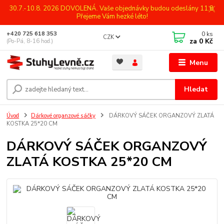
30.7.-10.8. 2026 DOVOLENÁ. Vaše objednávky budou odeslány 11.8.
Přejeme Vám hezké léto!
0
ks
+420 725 618 353
CZK
za
0 Kč
(Po-Pá, 8-16 hod.)
Menu
Hledat
Úvod
Dárkové organzové sáčky
DÁRKOVÝ SÁČEK ORGANZOVÝ ZLATÁ
KOSTKA 25*20 CM
DÁRKOVÝ SÁČEK ORGANZOVÝ
ZLATÁ KOSTKA 25*20 CM