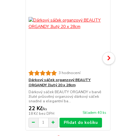
3 hodnocení
Dárkový sáček organzový BEAUTY
Dárkový sá
ORGANDY žlutý 20 x 28cm
ORGANDY zl
Dárkový sáček BEAUTY ORGANDY v barvě
Dárkový sáč
žluté průsvitný organzový dárkový sáček
zlaté průsvi
snadné a elegantní ba...
snadné a ele
22 Kč
15 Kč
/
ks
/
ks
Skladem 40 ks
18 Kč
bez DPH
12 Kč
bez D
Přidat do košíku