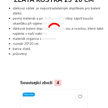
dárkový sáček je nepostradatelným doplňkem pro balení
dárků
pevný materiál a pestrobarevné motivy zajistí kouzlo
okamžiku při výjimečné příležitosti
dárkové balení doplňte vázací stuhou a rozetou, které také
najdete v naší nabídce
materiál organza s potiskem
rozměr 25*20 cm
barva zlatá
průsvitný
Související zboží
4
Novinka
Novinka