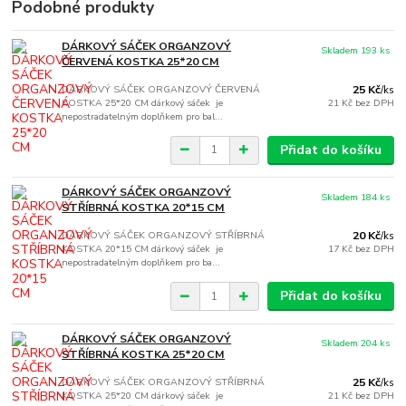
Podobné produkty
DÁRKOVÝ SÁČEK ORGANZOVÝ
Skladem 193 ks
ČERVENÁ KOSTKA 25*20 CM
DÁRKOVÝ SÁČEK ORGANZOVÝ ČERVENÁ
25 Kč
/
ks
KOSTKA 25*20 CM dárkový sáček je
21 Kč
bez DPH
nepostradatelným doplňkem pro bal...
Přidat do košíku
DÁRKOVÝ SÁČEK ORGANZOVÝ
Skladem 184 ks
STŘÍBRNÁ KOSTKA 20*15 CM
DÁRKOVÝ SÁČEK ORGANZOVÝ STŘÍBRNÁ
20 Kč
/
ks
KOSTKA 20*15 CM dárkový sáček je
17 Kč
bez DPH
nepostradatelným doplňkem pro ba...
Přidat do košíku
DÁRKOVÝ SÁČEK ORGANZOVÝ
Skladem 204 ks
STŘÍBRNÁ KOSTKA 25*20 CM
DÁRKOVÝ SÁČEK ORGANZOVÝ STŘÍBRNÁ
25 Kč
/
ks
KOSTKA 25*20 CM dárkový sáček je
21 Kč
bez DPH