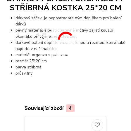
STŘÍBRNÁ KOSTKA 25*20 CM
dárkový sáček je nepostradatelným doplňkem pro balení
dárků
pevný materiál a pestrobarevné motivy zajistí kouzlo
okamžiku při výjimečné příležitosti
dárkové balení doplňte vázací stuhou a rozetou, které také
najdete v naší nabídce
materiál organza s potiskem
rozměr 25*20 cm
barva stříbrná
průsvitný
Související zboží
4
Novinka