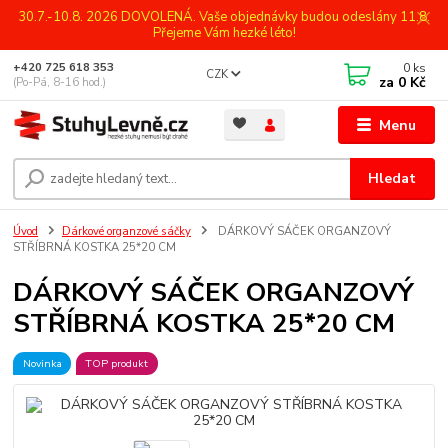
30.7.-10.8. 2026 DOVOLENÁ. Vaše objednávky budou odeslány 11.8.
Přejeme Vám hezké léto!
0
ks
+420 725 618 353
CZK
za
0 Kč
(Po-Pá, 8-16 hod.)
Menu
Hledat
Úvod
Dárkové organzové sáčky
DÁRKOVÝ SÁČEK ORGANZOVÝ
STŘÍBRNÁ KOSTKA 25*20 CM
DÁRKOVÝ SÁČEK ORGANZOVÝ
STŘÍBRNÁ KOSTKA 25*20 CM
Novinka
TOP produkt