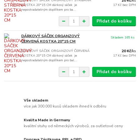
DÁRKOVÝ SÁČEK ORGANZOVÝ STŘÍBRNÁ
20 Kč
/
ks
KOSTKA 20*15 CM dárkový sáček je
17 Kč
bez DPH
nepostradatelným doplňkem pro ba...
Přidat do košíku
DÁRKOVÝ SÁČEK ORGANZOVÝ
Skladem 165 ks
ČERVENÁ KOSTKA 20*15 CM
DÁRKOVÝ SÁČEK ORGANZOVÝ ČERVENÁ
20 Kč
/
ks
KOSTKA 20*15 CM dárkový sáček je
17 Kč
bez DPH
nepostradatelným doplňkem pro bal...
Přidat do košíku
Vše skladem
více jak 300.000 kusů skladem ihned k odběru
Kvalita Made in Germany
kvalitní stuhy od německých výrobců, za outletové ceny
Doprava Zásilkovna, PPL a DPD