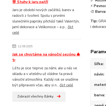
📏
Rozmě
🌸 Stuhy k jaru patří
⚡
Pevnos
Jaro je období nových začátků, barev a
🎨
Barva
radosti z tvoření. Spolu s prvními
Tip:
GRAN
slunečními paprsky přichází také Valentýn,
i dekorac
jarní dekorace a Velikonoce – a p...
číst
celé
12.09.2025
Param
Jak se chystáme na vánoční sezónu 🎄
✨
šířka
Léto je sice teprve za námi, ale u nás ve
skladu a v ateliéru už vládne ta pravá
návin
vánoční atmosféra. Každý rok se snažíme
materi
být připraveni včas, aby si n...
číst celé
barva
Zobrazit všechny články
země 