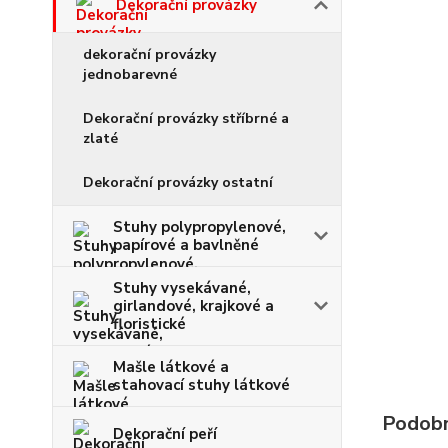
Dekorační provázky
dekorační provázky
jednobarevné
Dekorační provázky stříbrné a
zlaté
Dekorační provázky ostatní
Stuhy polypropylenové,
papírové a bavlněné
Stuhy vysekávané,
girlandové, krajkové a
floristické
Mašle látkové a
stahovací stuhy látkové
Podobn
Dekorační peří