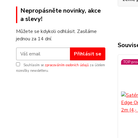
Nepropásněte novinky, akce
a slevy!
Můžete se kdykoli odhlásit. Zasíláme
jednou za 14 dní.
Souvise
Přihlásit se
TOP pro
Souhlasím se
zpracováním osobních údajů
za účelem
rozesílky newsletteru.