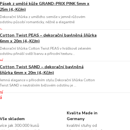
Pásek z umělé kůže GRAND-PRIX PINK 5mm x
25m (4,-Kč/m)
Dekorační šňůrka z umělého semiše v jemně růžovém
odstínu působí romanticky, něžně a elegantně
Cotton Twist PEAS – dekorační bavlněná šňůrka
6mm x 20m (4,-Kč/m)
Dekorační šňůrka Cotton Twist PEAS v hráškově zeleném
odstínu přináší svěží barvu a přírodní texturu...
Cotton Twist SAND – dekorační bavlněná
šňůrka 6mm x 20m (4,-Kč/m)
Jemná elegance v přírodním stylu.Dekorační šňůrka Cotton
Twist SAND v neutrálním béžovém odstínu je ...
Kvalita Made in
Vše skladem
Germany
více jak 300.000 kusů
kvalitní stuhy od