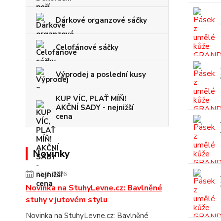
Dárkové organzové sáčky
Celofánové sáčky
Výprodej a poslední kusy
KUP VÍC, PLAŤ MÍŇ!
AKČNÍ SADY - nejnižší
cena
Novinky
07.05.2026
Novinka na StuhyLevne.cz: Bavlněné
stuhy v jutovém stylu
Novinka na StuhyLevne.cz: Bavlněné