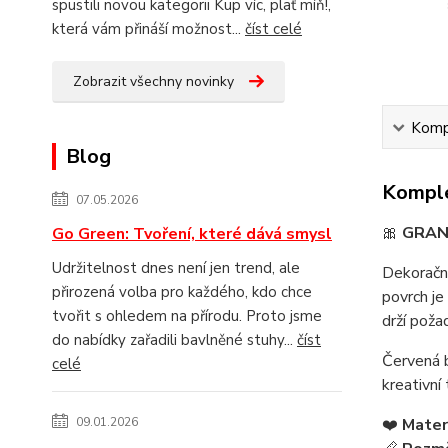
spustili novou kategorii Kup víc, plať míň!,
která vám přináší možnost...
číst celé
Zobrazit všechny novinky
Kompl
Blog
Komple
07.05.2026
🎀
GRAN
Go Green: Tvoření, které dává smysl
Udržitelnost dnes není jen trend, ale
Dekoračn
přirozená volba pro každého, kdo chce
povrch je
tvořit s ohledem na přírodu. Proto jsme
drží poža
do nabídky zařadili bavlněné stuhy...
číst
Červená b
celé
kreativní
09.01.2026
❤️
Materi