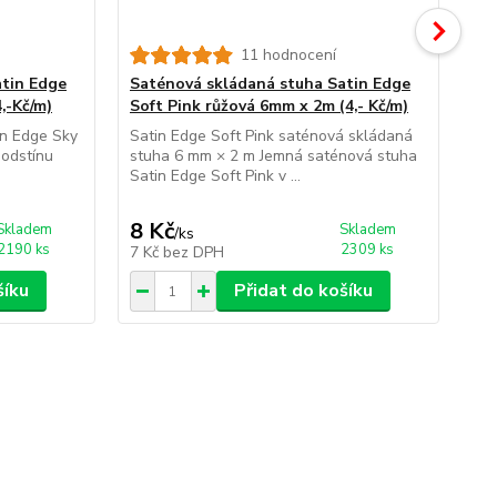
11 hodnocení
atin Edge
Saténová skládaná stuha Satin Edge
Sa
,-Kč/m)
Soft Pink růžová 6mm x 2m (4,- Kč/m)
Fr
in Edge Sky
Satin Edge Soft Pink saténová skládaná
Sat
odstínu
stuha 6 mm × 2 m Jemná saténová stuha
skl
Satin Edge Soft Pink v ...
sat
8 Kč
8 
Skladem
Skladem
/
ks
2190 ks
2309 ks
7 Kč
bez DPH
7 
šíku
Přidat do košíku