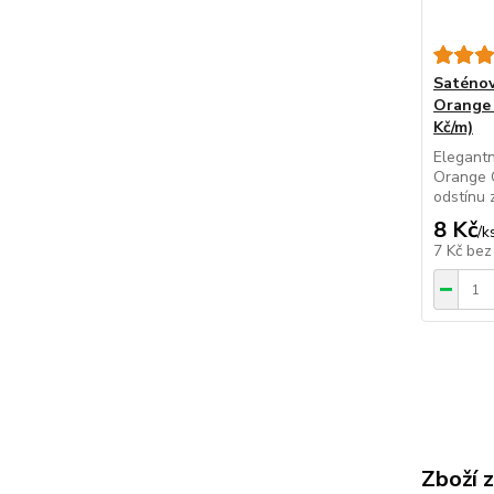
Saténov
Orange 
Kč/m)
Elegantn
Orange 
odstínu 
8 Kč
/
k
7 Kč
bez
Zboží 