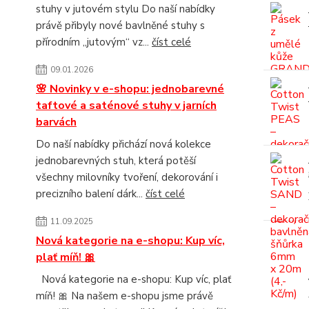
stuhy v jutovém stylu Do naší nabídky
právě přibyly nové bavlněné stuhy s
přírodním „jutovým“ vz...
číst celé
09.01.2026
🌸 Novinky v e-shopu: jednobarevné
taftové a saténové stuhy v jarních
barvách
Do naší nabídky přichází nová kolekce
jednobarevných stuh, která potěší
všechny milovníky tvoření, dekorování i
precizního balení dárk...
číst celé
11.09.2025
Nová kategorie na e-shopu: Kup víc,
plať míň! 🎀
Nová kategorie na e-shopu: Kup víc, plať
míň! 🎀 Na našem e-shopu jsme právě