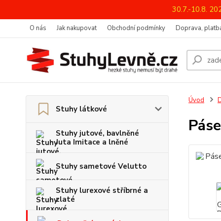
30.7.-10.8. 2
O nás
Jak nakupovat
Obchodní podmínky
Doprava, platba
Úvod
D
Stuhy látkové
Páse
Stuhy jutové, bavlněné
Juta Imitace a lněné
Stuhy sametové Velutto
Stuhy lurexové stříbrné a
zlaté