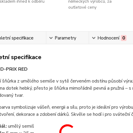
skladem ihned k odběru
německých výrobců, za
outletové ceny
etní specifikace
Parametry
Hodnocení
0
tní specifikace
D-PRIX RED
í šňůrka z umělého semiše v sytě červeném odstínu působí výra
 na dotek hebký, přesto je šňůrka mimořádně pevná a pružná – s
dovaný tvar.
arva symbolizuje vášeň, energii a sílu, proto je ideální pro výrob
 tvoření, dekorace a zdobení dárků. Skvěle se hodí i pro sváteční 
ál:
umělý semiš