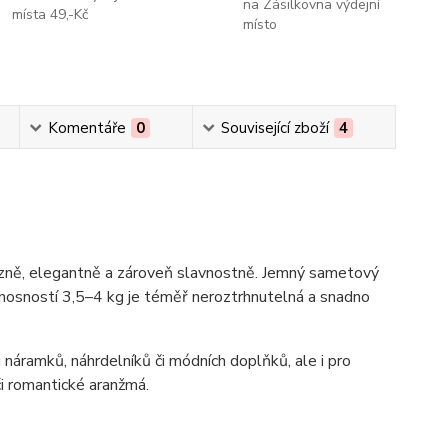
na Zásilkovna výdejní
místa 49,-Kč
místo
Komentáře
0
Související zboží
4
zně, elegantně a zároveň slavnostně. Jemný sametový
 nosností 3,5–4 kg je téměř neroztrhnutelná a snadno
u náramků, náhrdelníků či módních doplňků, ale i pro
či romantické aranžmá.