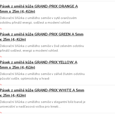
Pásek z umělé kůže GRAND-PRIX ORANGE A
5mm x 25m (4,-Kč/m)
Dekorační šňůrka z umělého semiše v sytě oranžovém
odstínu přináší energii, svěžest a moderní vzhled
Pásek z umělé kůže GRAND-PRIX GREEN A 5mm
x 25m (4,-Kč/m)
Dekorační šňůrka z umělého semiše v živě zeleném odstínu
přináší svěžest, energii a moderní vzhled.
Pásek z umělé kůže GRAND-PRIX YELLOW A
5mm x 25m (4,-Kč/m)
Dekorační šňůrka z umělého semiše v zářivě žlutém odstínu
působí svěže, optimisticky a hravě
Pásek z umělé kůže GRAND-PRIX WHITE A 5mm
x 25m (4,-Kč/m)
Dekorační šňůrka z umělého semiše v elegantní bílé barvě je
univerzální a nadčasová volba pro kreati...