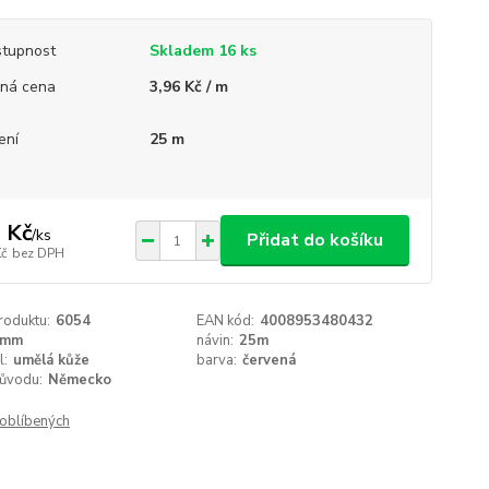
tupnost
Skladem 16 ks
ná cena
3,96 Kč / m
ení
25 m
 Kč
/
ks
Přidat do košíku
Kč
bez DPH
roduktu:
6054
EAN kód:
4008953480432
5mm
návin:
25m
l:
umělá kůže
barva:
červená
ůvodu:
Německo
oblíbených