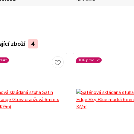
jící zboží
4
dukt
TOP produkt