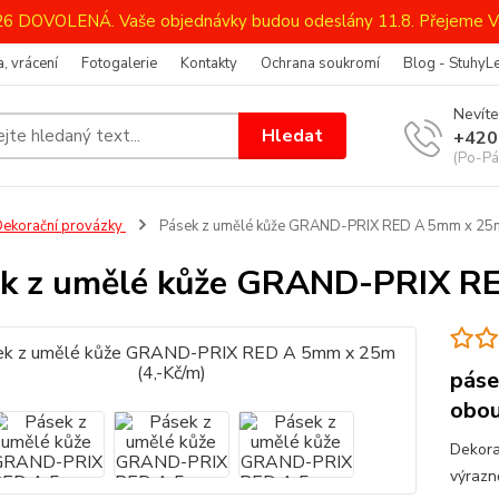
026 DOVOLENÁ. Vaše objednávky budou odeslány 11.8. Přejeme V
, vrácení
Fotogalerie
Kontakty
Ochrana soukromí
Blog - StuhyL
Nevíte
Hledat
+420
(Po-Pá
ekorační provázky
Pásek z umělé kůže GRAND-PRIX RED A 5mm x 25m
k z umělé kůže GRAND-PRIX RE
páse
obou
Dekora
výrazn