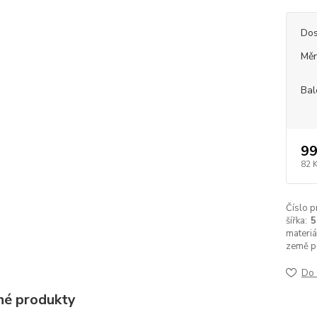
Dos
Měr
Bal
99
82 
Číslo p
šířka:
materiá
země p
Do 
é produkty