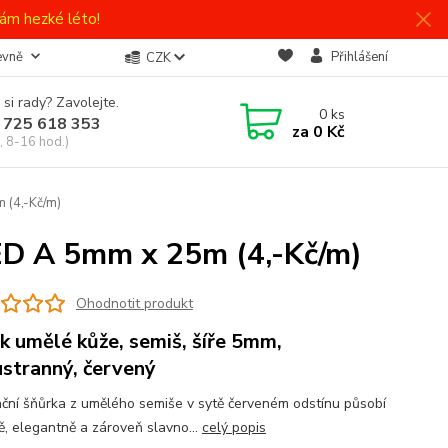
ám hezké léto!
evně
Přihlášení
CZK
 si rady? Zavolejte.
0
ks
 725 618 353
za
0 Kč
, 8-16 hod.)
 (4,-Kč/m)
D A 5mm x 25m (4,-Kč/m)
Ohodnotit produkt
k umělé kůže, semiš, šíře 5mm,
stranný, červený
ční šňůrka z umělého semiše v sytě červeném odstínu působí
ě, elegantně a zároveň slavno...
celý popis