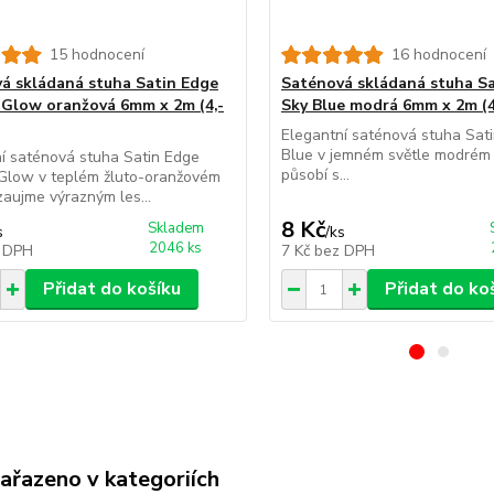
15 hodnocení
16 hodnocení
á skládaná stuha Satin Edge
Saténová skládaná stuha S
Glow oranžová 6mm x 2m (4,-
Sky Blue modrá 6mm x 2m (4
Elegantní saténová stuha Sat
Blue v jemném světle modrém 
í saténová stuha Satin Edge
působí s...
Glow v teplém žluto-oranžovém
zaujme výrazným les...
8 Kč
Skladem
s
/
ks
2046 ks
 DPH
7 Kč
bez DPH
Přidat do košíku
Přidat do ko
zařazeno v kategoriích