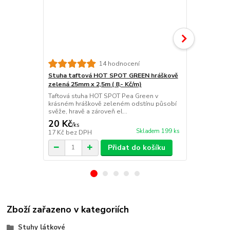
Stuha tafto
14 hodnocení
modrá 25mm 
Stuha taftová HOT SPOT GREEN hráškově
Svěží světle
zelená 25mm x 2,5m ( 8,- Kč/m)
Blue Sky s k
Taftová stuha HOT SPOT Pea Green v
hravě, lehce..
krásném hráškově zeleném odstínu působí
svěže, hravě a zároveň el...
20 Kč
20 Kč
/
ks
/
ks
Skladem 199 ks
17 Kč
bez DPH
17 Kč
bez D
Přidat do košíku
Zboží zařazeno v kategoriích
Stuhy látkové