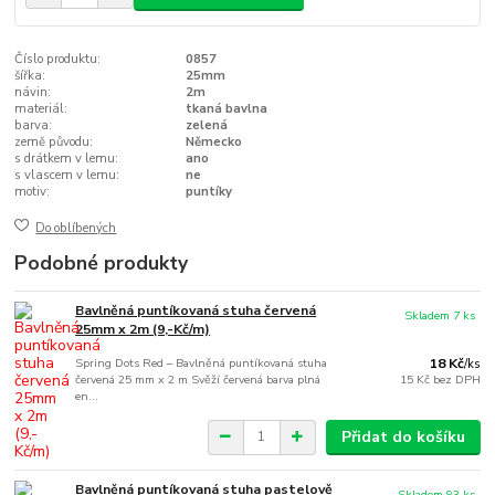
Číslo produktu:
0857
šířka:
25mm
návin:
2m
materiál:
tkaná bavlna
barva:
zelená
země původu:
Německo
s drátkem v lemu:
ano
s vlascem v lemu:
ne
motiv:
puntíky
Do oblíbených
Podobné produkty
Bavlněná puntíkovaná stuha červená
Skladem 7 ks
25mm x 2m (9,-Kč/m)
Spring Dots Red – Bavlněná puntíkovaná stuha
18 Kč
/
ks
červená 25 mm x 2 m Svěží červená barva plná
15 Kč
bez DPH
en...
Přidat do košíku
Bavlněná puntíkovaná stuha pastelově
Skladem 93 ks