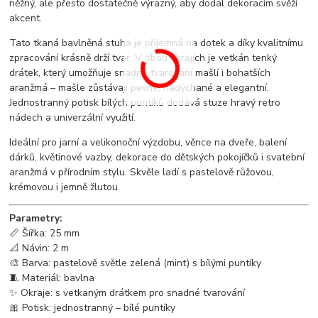
něžný, ale přesto dostatečně výrazný, aby dodal dekoracím svěží
akcent.
Tato tkaná bavlněná stuha je příjemná na dotek a díky kvalitnímu
zpracování krásně drží tvar. V obou okrajích je vetkán tenký
drátek, který umožňuje snadné tvarování mašlí i bohatších
aranžmá – mašle zůstávají pevné, nadýchané a elegantní.
Jednostranný potisk bílých puntíků dodává stuze hravý retro
nádech a univerzální využití.
Ideální pro jarní a velikonoční výzdobu, věnce na dveře, balení
dárků, květinové vazby, dekorace do dětských pokojíčků i svatební
aranžmá v přírodním stylu. Skvěle ladí s pastelově růžovou,
krémovou i jemně žlutou.
Parametry:
📏 Šířka: 25 mm
📐 Návin: 2 m
🎨 Barva: pastelově světle zelená (mint) s bílými puntíky
🧵 Materiál: bavlna
✨ Okraje: s vetkaným drátkem pro snadné tvarování
🎀 Potisk: jednostranný – bílé puntíky