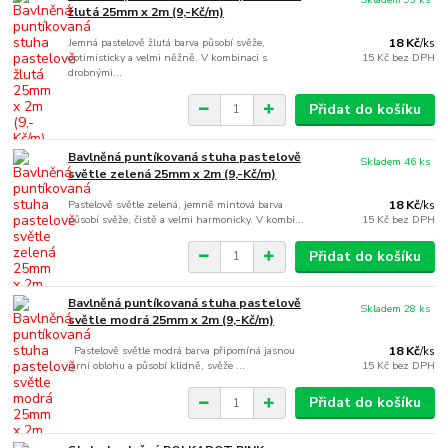
žlutá 25mm x 2m (9,-Kč/m)
Jemná pastelově žlutá barva působí svěže,
18 Kč
/
ks
optimisticky a velmi něžně. V kombinaci s
15 Kč
bez DPH
drobnými...
Přidat do košíku
Bavlněná puntíkovaná stuha pastelově
Skladem 46 ks
světle zelená 25mm x 2m (9,-Kč/m)
Pastelově světle zelená, jemně mintová barva
18 Kč
/
ks
působí svěže, čistě a velmi harmonicky. V kombi...
15 Kč
bez DPH
Přidat do košíku
Bavlněná puntíkovaná stuha pastelově
Skladem 28 ks
světle modrá 25mm x 2m (9,-Kč/m)
Pastelově světle modrá barva připomíná jasnou
18 Kč
/
ks
jarní oblohu a působí klidně, svěže ...
15 Kč
bez DPH
Přidat do košíku