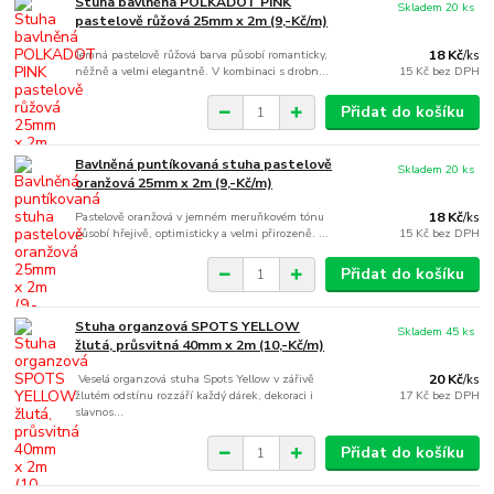
Stuha bavlněná POLKADOT PINK
Skladem 20 ks
pastelově růžová 25mm x 2m (9,-Kč/m)
Jemná pastelově růžová barva působí romanticky,
18 Kč
/
ks
něžně a velmi elegantně. V kombinaci s drobn...
15 Kč
bez DPH
Přidat do košíku
Bavlněná puntíkovaná stuha pastelově
Skladem 20 ks
oranžová 25mm x 2m (9,-Kč/m)
Pastelově oranžová v jemném meruňkovém tónu
18 Kč
/
ks
působí hřejivě, optimisticky a velmi přirozeně. ...
15 Kč
bez DPH
Přidat do košíku
Stuha organzová SPOTS YELLOW
Skladem 45 ks
žlutá, průsvitná 40mm x 2m (10,-Kč/m)
Veselá organzová stuha Spots Yellow v zářivě
20 Kč
/
ks
žlutém odstínu rozzáří každý dárek, dekoraci i
17 Kč
bez DPH
slavnos...
Přidat do košíku