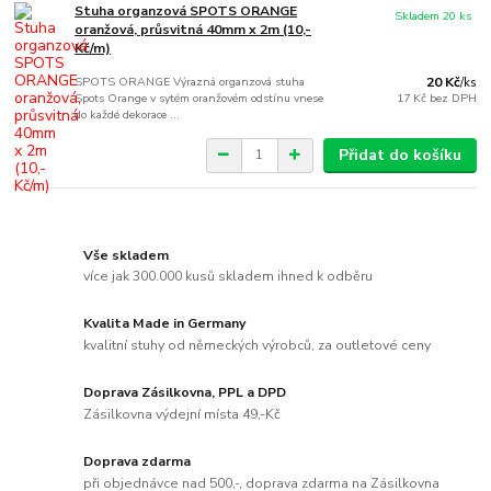
Stuha organzová SPOTS ORANGE
Skladem 20 ks
oranžová, průsvitná 40mm x 2m (10,-
Kč/m)
SPOTS ORANGE Výrazná organzová stuha
20 Kč
/
ks
Spots Orange v sytém oranžovém odstínu vnese
17 Kč
bez DPH
do každé dekorace ...
Přidat do košíku
Vše skladem
více jak 300.000 kusů skladem ihned k odběru
Kvalita Made in Germany
kvalitní stuhy od německých výrobců, za outletové ceny
Doprava Zásilkovna, PPL a DPD
Zásilkovna výdejní místa 49,-Kč
Doprava zdarma
při objednávce nad 500,-, doprava zdarma na Zásilkovna