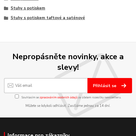
Stuhy s potiskem
Stuhy s potiskem taftové a saténové
Nepropásněte novinky, akce a
slevy!
Přihlásit se
Souhlasím se
zpracováním osobních údajů
za účelem rozesílky newsletteru.
Můžete se kdykoli odhlásit. Zasíláme jednou za 14 dní.
Informace pro zákazníky