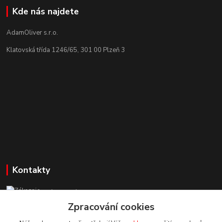
Kde nás najdete
AdamOliver s.r.o.
Klatovská třída 1246/65, 301 00 Plzeň 3
Kontakty
Zákaznická podpora StuhyLevně.cz
+420 725 618 353
Zpracování cookies
(Po-Pá, 8-16 hod.)