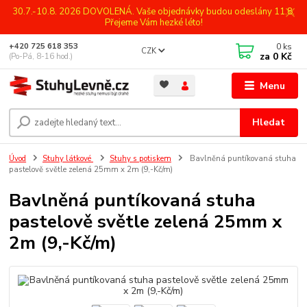
30.7.-10.8. 2026 DOVOLENÁ. Vaše objednávky budou odeslány 11.8.
Přejeme Vám hezké léto!
0
ks
+420 725 618 353
CZK
za
0 Kč
(Po-Pá, 8-16 hod.)
Menu
Hledat
Úvod
Stuhy látkové
Stuhy s potiskem
Bavlněná puntíkovaná stuha
pastelově světle zelená 25mm x 2m (9,-Kč/m)
Bavlněná puntíkovaná stuha
pastelově světle zelená 25mm x
2m (9,-Kč/m)