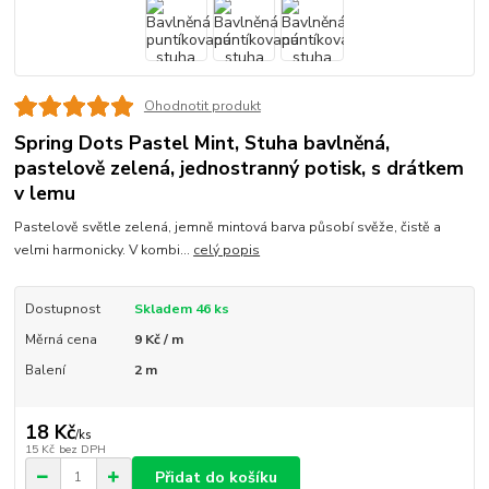
Ohodnotit produkt
Spring Dots Pastel Mint, Stuha bavlněná,
pastelově zelená, jednostranný potisk, s drátkem
v lemu
Pastelově světle zelená, jemně mintová barva působí svěže, čistě a
velmi harmonicky. V kombi...
celý popis
Dostupnost
Skladem 46 ks
Měrná cena
9 Kč / m
Balení
2 m
18 Kč
/
ks
15 Kč
bez DPH
Přidat do košíku