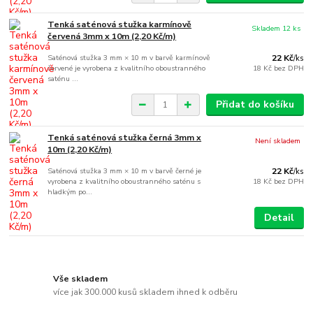
Tenká saténová stužka karmínově
Skladem 12 ks
červená 3mm x 10m (2,20 Kč/m)
Saténová stužka 3 mm × 10 m v barvě karmínově
22 Kč
/
ks
červené je vyrobena z kvalitního oboustranného
18 Kč
bez DPH
saténu ...
Přidat do košíku
Tenká saténová stužka černá 3mm x
Není skladem
10m (2,20 Kč/m)
Saténová stužka 3 mm × 10 m v barvě černé je
22 Kč
/
ks
vyrobena z kvalitního oboustranného saténu s
18 Kč
bez DPH
hladkým po...
Detail
Vše skladem
více jak 300.000 kusů skladem ihned k odběru