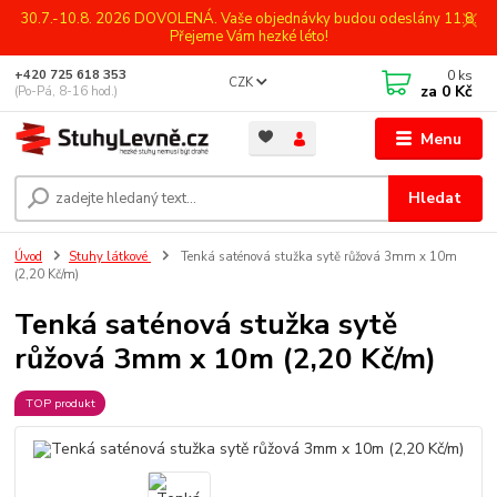
30.7.-10.8. 2026 DOVOLENÁ. Vaše objednávky budou odeslány 11.8.
Přejeme Vám hezké léto!
0
ks
+420 725 618 353
CZK
za
0 Kč
(Po-Pá, 8-16 hod.)
Menu
Hledat
Úvod
Stuhy látkové
Tenká saténová stužka sytě růžová 3mm x 10m
(2,20 Kč/m)
Tenká saténová stužka sytě
růžová 3mm x 10m (2,20 Kč/m)
TOP produkt