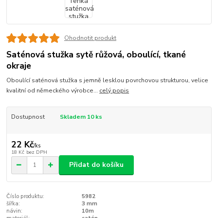
Ohodnotit produkt
Saténová stužka sytě růžová, oboulící, tkané
okraje
Oboulící saténová stužka s jemně lesklou povrchovou strukturou, velice
kvalitní od německého výrobce...
celý popis
Dostupnost
Skladem 10 ks
22 Kč
/
ks
18 Kč
bez DPH
Přidat do košíku
Číslo produktu:
5982
šířka:
3 mm
návin:
10m