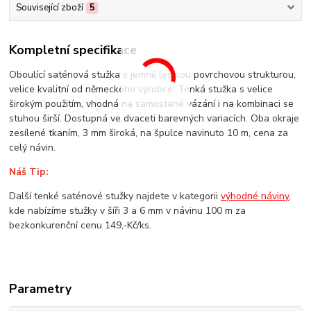
Související zboží
5
Kompletní specifikace
Oboulící saténová stužka s jemně lesklou povrchovou strukturou,
velice kvalitní od německého výrobce. Tenká stužka s velice
širokým použitím, vhodná na samostané vázání i na kombinaci se
stuhou širší. Dostupná ve dvaceti barevných variacích. Oba okraje
zesílené tkaním, 3 mm široká, na špulce navinuto 10 m, cena za
celý návin.
Náš Tip:
Další tenké saténové stužky najdete v kategorii
výhodné náviny
,
kde nabízíme stužky v šíři 3 a 6 mm v návinu 100 m za
bezkonkurenční cenu 149,-Kč/ks.
Parametry