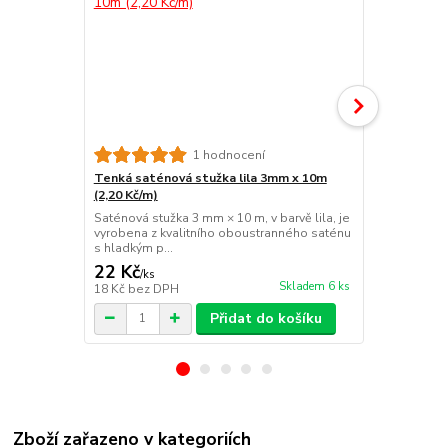
1 hodnocení
Tenká saténová stužka lila 3mm x 10m
Tenká saté
(2,20 Kč/m)
(2,20 Kč/m)
Saténová stužka 3 mm × 10 m, v barvě lila, je
Saténová stu
vyrobena z kvalitního oboustranného saténu
vínové, je vy
s hladkým p...
oboustrannéh
22 Kč
22 Kč
/
ks
/
ks
Skladem 6 ks
18 Kč
bez DPH
18 Kč
bez D
Přidat do košíku
Zboží zařazeno v kategoriích