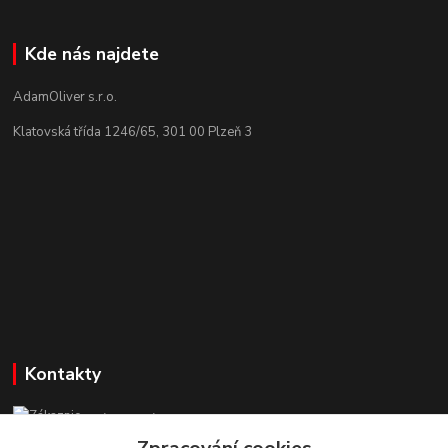
Kde nás najdete
AdamOliver s.r.o.
Klatovská třída 1246/65, 301 00 Plzeň 3
Kontakty
Zákaznická podpora StuhyLevně.cz
+420 725 618 353