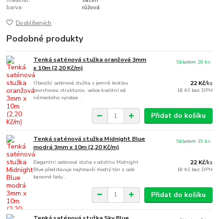
materiál:
satén
barva:
růžová
Do oblíbených
Podobné produkty
Tenká saténová stužka oranžová 3mm
Skladem 20 ks
x 10m (2,20 Kč/m)
Oboulící saténová stužka s jemně lesklou
22 Kč
/
ks
povrchovou strukturou, velice kvalitní od
18 Kč
bez DPH
německého výrobce...
Přidat do košíku
Tenká saténová stužka Midnight Blue
Skladem 19 ks
modrá 3mm x 10m (2,20 Kč/m)
Elegantní saténová stuha v odstínu Midnight
22 Kč
/
ks
Blue představuje nejtmavší modrý tón z celé
18 Kč
bez DPH
barevné řady...
Přidat do košíku
Tenká saténová stužka Sky Blue