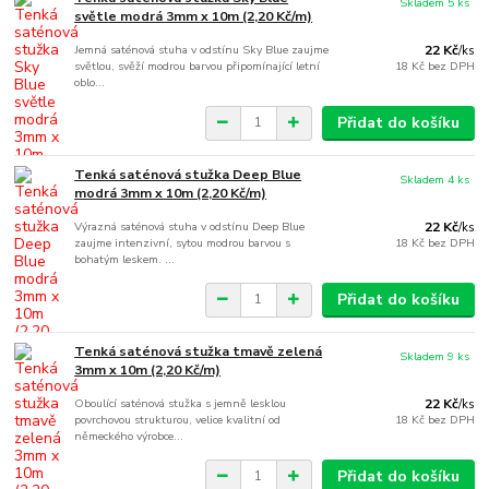
Skladem 5 ks
světle modrá 3mm x 10m (2,20 Kč/m)
Jemná saténová stuha v odstínu Sky Blue zaujme
22 Kč
/
ks
světlou, svěží modrou barvou připomínající letní
18 Kč
bez DPH
oblo...
Přidat do košíku
Tenká saténová stužka Deep Blue
Skladem 4 ks
modrá 3mm x 10m (2,20 Kč/m)
Výrazná saténová stuha v odstínu Deep Blue
22 Kč
/
ks
zaujme intenzivní, sytou modrou barvou s
18 Kč
bez DPH
bohatým leskem. ...
Přidat do košíku
Tenká saténová stužka tmavě zelená
Skladem 9 ks
3mm x 10m (2,20 Kč/m)
Oboulící saténová stužka s jemně lesklou
22 Kč
/
ks
povrchovou strukturou, velice kvalitní od
18 Kč
bez DPH
německého výrobce...
Přidat do košíku