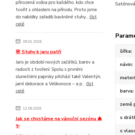
přirozená volba pro každého, kdo chce
Saténová
tvořit s ohledem na přírodu. Proto jsme
do nabídky zařadili bavlněné stuhy...
číst
celé
Param
09.01.2026
šířka
🌸 Stuhy k jaru patří
Jaro je období nových začátků, barev a
návin
radosti z tvoření. Spolu s prvními
slunečními paprsky přichází také Valentýn,
materi
jarní dekorace a Velikonoce – a p...
číst
barva
celé
země 
12.09.2025
s drá
Jak se chystáme na vánoční sezónu 🎄
✨
s vlas