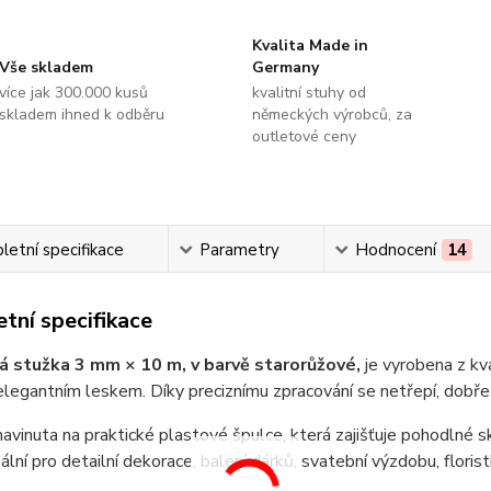
Kvalita Made in
Vše skladem
Germany
více jak 300.000 kusů
kvalitní stuhy od
skladem ihned k odběru
německých výrobců, za
outletové ceny
etní specifikace
Parametry
Hodnocení
14
tní specifikace
 stužka 3 mm × 10 m, v barvě starorůžové,
je vyrobena z kv
legantním leskem. Díky preciznímu zpracování se netřepí, dobře dr
navinuta na praktické plastové špulce, která zajišťuje pohodlné s
lní pro detailní dekorace, balení dárků, svatební výzdobu, floristi