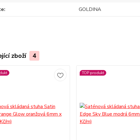
ce
GOLDINA
jící zboží
4
dukt
TOP produkt