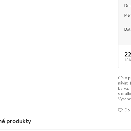
Dos
Měr
Bal
22
18 
Číslo p
návin:
barva:
s drátk
Výrobc
Do 
é produkty