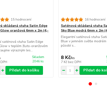
15 hodnocení
16 hodnocení
á skládaná stuha Satin Edge
Saténová skládaná stuha S
Glow oranžová 6mm x 2m (4,-
Sky Blue modrá 6mm x 2m (4
Elegantní saténová stuha Sat
Blue v jemném světle modrém 
í saténová stuha Satin Edge
působí s...
Glow v teplém žluto-oranžovém
zaujme výrazným les...
8 Kč
Skladem
s
/
ks
2046 ks
 DPH
7 Kč
bez DPH
Přidat do košíku
Přidat do ko