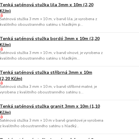
Tenká saténová stužka lila 3mm x 10m (2,20
Kč/m)
Saténová stužka 3 mm × 10 m, v barvě lila, je vyrobena z
kvalitního oboustranného saténu s hladkým p...
Tenká saténová stužka bordó 3mm x 10m (2,20
Kč/m)
Saténová stužka 3 mm × 10 m, v barvě vínové, je vyrobena z
kvalitního oboustranného saténu s hladkým...
Tenká saténová stužka stříbrná 3mm x 10m
(2,20 Kč/m)
Saténová stužka 3 mm × 10 m, v barvě stříbrné matné, je
vyrobena z kvalitního oboustranného saténu s...
Tenká saténová stužka granit 3mm x 10m (1,10
Kč/m)
Saténová stužka 3 mm × 10 m v barvě granitové je vyrobena
z kvalitního oboustranného saténu s hladký...