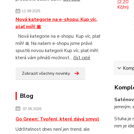
11.09.2025
Nová kategorie na e-shopu: Kup víc,
plať míň! 🎀
Nová kategorie na e-shopu: Kup víc, plať
míň! 🎀 Na našem e-shopu jsme právě
spustili novou kategorii Kup víc, plať míň!,
která vám přináší možnost...
číst celé
Kompl
Zobrazit všechny novinky
Komple
Blog
Saténová
jemným, e
07.05.2026
Stuha je 
Go Green: Tvoření, které dává smysl
mm je ideá
Udržitelnost dnes není jen trend, ale