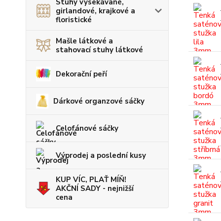
Stuhy vysekávané,
girlandové, krajkové a
floristické
Mašle látkové a
stahovací stuhy látkové
Dekorační peří
Dárkové organzové sáčky
Celofánové sáčky
Výprodej a poslední kusy
KUP VÍC, PLAŤ MÍŇ!
AKČNÍ SADY - nejnižší
cena