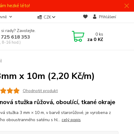
ám hezké léto!
evně
Přihlášení
CZK
 si rady? Zavolejte.
0
ks
 725 618 353
za
0 Kč
, 8-16 hod.)
)
3mm x 10m (2,20 Kč/m)
Ohodnotit produkt
nová stužka růžová, oboulící, tkané okraje
vá stužka 3 mm × 10 m, v barvě starorůžové, je vyrobena z
ního oboustranného saténu s hl...
celý popis