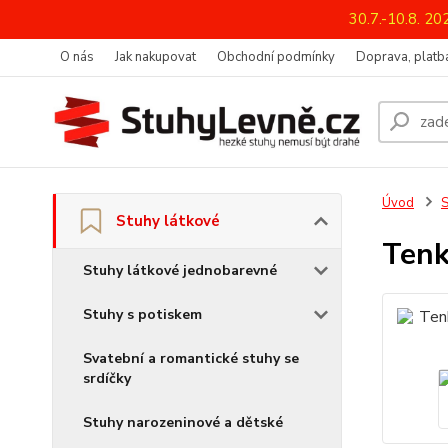
30.7.-10.8. 2
O nás
Jak nakupovat
Obchodní podmínky
Doprava, platba
Úvod
S
Stuhy látkové
Tenk
Stuhy látkové jednobarevné
Stuhy s potiskem
Svatební a romantické stuhy se
srdíčky
Stuhy narozeninové a dětské