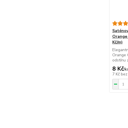
Saténov
Orange 
Kč/m)
Elegantn
Orange 
odstínu 
8 Kč
/
k
7 Kč
bez