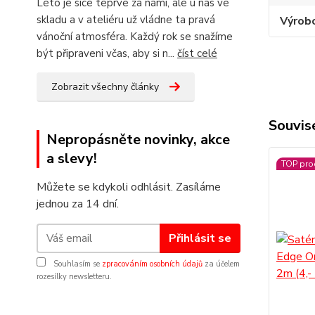
Léto je sice teprve za námi, ale u nás ve
skladu a v ateliéru už vládne ta pravá
Výrob
vánoční atmosféra. Každý rok se snažíme
být připraveni včas, aby si n...
číst celé
Zobrazit všechny články
Souvise
Nepropásněte novinky, akce
a slevy!
TOP pro
Můžete se kdykoli odhlásit. Zasíláme
jednou za 14 dní.
Přihlásit se
Souhlasím se
zpracováním osobních údajů
za účelem
rozesílky newsletteru.