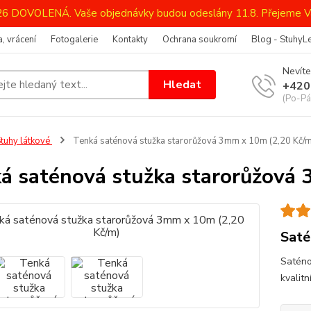
026 DOVOLENÁ. Vaše objednávky budou odeslány 11.8. Přejeme V
, vrácení
Fotogalerie
Kontakty
Ochrana soukromí
Blog - StuhyL
Nevíte
Hledat
+420
(Po-Pá
tuhy látkové
Tenká saténová stužka starorůžová 3mm x 10m (2,20 Kč/m
á saténová stužka starorůžová 
Saté
Saténo
kvalit