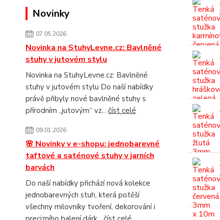
Novinky
07.05.2026
Novinka na StuhyLevne.cz: Bavlněné
stuhy v jutovém stylu
Novinka na StuhyLevne.cz: Bavlněné
stuhy v jutovém stylu Do naší nabídky
právě přibyly nové bavlněné stuhy s
přírodním „jutovým“ vz...
číst celé
09.01.2026
🌸 Novinky v e-shopu: jednobarevné
taftové a saténové stuhy v jarních
barvách
Do naší nabídky přichází nová kolekce
jednobarevných stuh, která potěší
všechny milovníky tvoření, dekorování i
precizního balení dárk...
číst celé