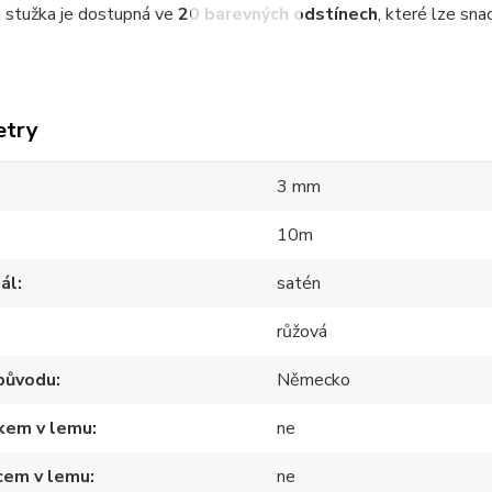
 stužka je dostupná ve
20 barevných odstínech
, které lze sna
etry
3 mm
10m
ál
satén
růžová
původu
Německo
tkem v lemu
ne
cem v lemu
ne