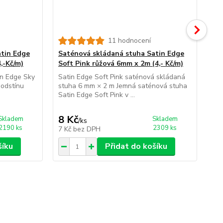
11 hodnocení
atin Edge
Saténová skládaná stuha Satin Edge
Sa
,-Kč/m)
Soft Pink růžová 6mm x 2m (4,- Kč/m)
Fr
in Edge Sky
Satin Edge Soft Pink saténová skládaná
Sat
odstínu
stuha 6 mm × 2 m Jemná saténová stuha
skl
Satin Edge Soft Pink v ...
sat
8 Kč
8 
Skladem
Skladem
/
ks
2190 ks
2309 ks
7 Kč
bez DPH
7 
šíku
Přidat do košíku