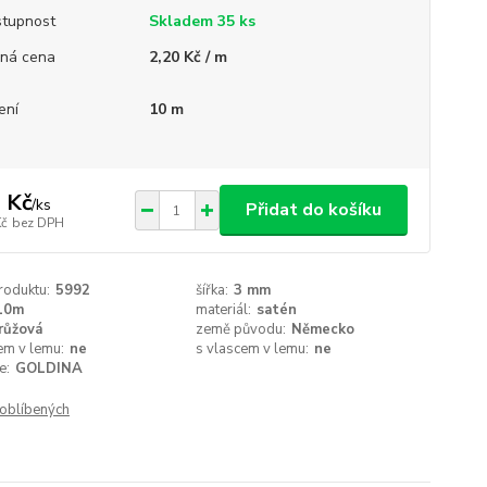
tupnost
Skladem 35 ks
ná cena
2,20 Kč / m
ení
10 m
 Kč
/
ks
Přidat do košíku
Kč
bez DPH
roduktu:
5992
šířka:
3 mm
10m
materiál:
satén
růžová
země původu:
Německo
em v lemu:
ne
s vlascem v lemu:
ne
e:
GOLDINA
oblíbených