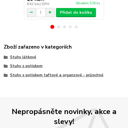
Skladem 536 ks
8 Kč
bez DPH
8 Kč
bez DP
Přidat do košíku
Zboží zařazeno v kategoriích
Stuhy látkové
Stuhy s potiskem
Stuhy s potiskem taftové a organzové - průsvitné
Nepropásněte novinky, akce a
slevy!