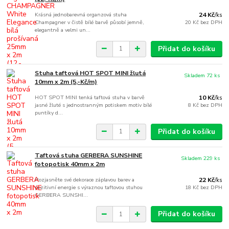
Krásná jednobarevná organzová stuha
24 Kč
/
ks
Champagner v čistě bílé barvě působí jemně,
20 Kč
bez DPH
elegantně a velmi un...
Přidat do košíku
Stuha taftová HOT SPOT MINI žlutá
Skladem 72 ks
10mm x 2m (5,-Kč/m)
HOT SPOT MINI tenká taftová stuha v barvě
10 Kč
/
ks
jasné žluté s jednostranným potiskem motiv bílé
8 Kč
bez DPH
puntíky d...
Přidat do košíku
Taftová stuha GERBERA SUNSHINE
Skladem 229 ks
fotopotisk 40mm x 2m
Rozjasněte své dekorace záplavou barev a
22 Kč
/
ks
pozitivní energie s výraznou taftovou stuhou
18 Kč
bez DPH
GERBERA SUNSHI...
Přidat do košíku