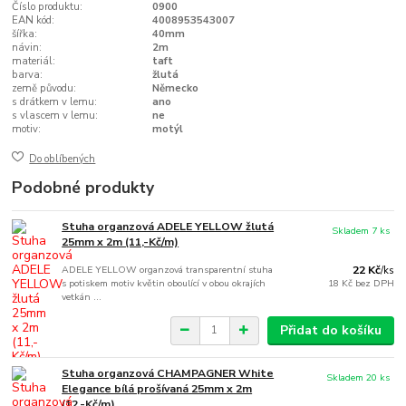
Číslo produktu:
0900
EAN kód:
4008953543007
šířka:
40mm
návin:
2m
materiál:
taft
barva:
žlutá
země původu:
Německo
s drátkem v lemu:
ano
s vlascem v lemu:
ne
motiv:
motýl
Do oblíbených
Podobné produkty
Stuha organzová ADELE YELLOW žlutá
Skladem 7 ks
25mm x 2m (11,-Kč/m)
ADELE YELLOW organzová transparentní stuha
22 Kč
/
ks
s potiskem motiv květin oboulící v obou okrajích
18 Kč
bez DPH
vetkán ...
Přidat do košíku
Stuha organzová CHAMPAGNER White
Skladem 20 ks
Elegance bílá prošívaná 25mm x 2m
(12,-Kč/m)