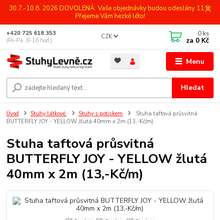
30.7.-10.8. 2026 DOVOLENÁ. Vaše objednávky budou odeslány 11.8.
Přejeme Vám hezké léto!
0
ks
+420 725 618 353
CZK
za
0 Kč
(Po-Pá, 8-16 hod.)
Menu
Hledat
Úvod
Stuhy látkové
Stuhy s potiskem
Stuha taftová průsvitná
BUTTERFLY JOY - YELLOW žlutá 40mm x 2m (13,-Kč/m)
Stuha taftová průsvitná
BUTTERFLY JOY - YELLOW žlutá
40mm x 2m (13,-Kč/m)