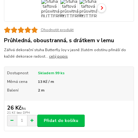
Ohodnotit produkt
Průhledná, oboustranná, s drátkem v lemu
Zářivá dekorační stuha Butterfly Joy v jasně žlutém odstínu přináší do
každé dekorace radost...
celý popis
Dostupnost
Skladem 99 ks
Měrná cena
13 Kč / m
Balení
2 m
26 Kč
/
ks
21 Kč
bez DPH
Přidat do košíku