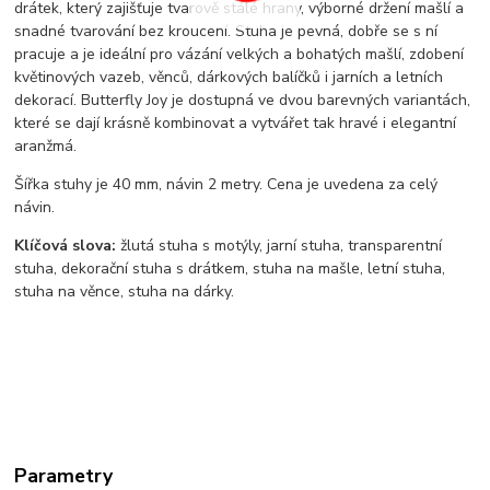
drátek, který zajišťuje tvarově stálé hrany, výborné držení mašlí a
snadné tvarování bez kroucení. Stuha je pevná, dobře se s ní
pracuje a je ideální pro vázání velkých a bohatých mašlí, zdobení
květinových vazeb, věnců, dárkových balíčků i jarních a letních
dekorací. Butterfly Joy je dostupná ve dvou barevných variantách,
které se dají krásně kombinovat a vytvářet tak hravé i elegantní
aranžmá.
Šířka stuhy je 40 mm, návin 2 metry. Cena je uvedena za celý
návin.
Klíčová slova:
žlutá stuha s motýly, jarní stuha, transparentní
stuha, dekorační stuha s drátkem, stuha na mašle, letní stuha,
stuha na věnce, stuha na dárky.
Parametry