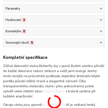
Parametry
Hodnocení
3
Komentáře
0
Související zboží
5
Kompletní specifikace
Zářivá dekorační stuha Butterfly Joy v jasně žlutém odstínu přináší
do každé dekorace radost, lehkost a svěží jarní energii. Jemný
motiv motýlů na průsvitném podkladu doplněný drobnými bílými
puntíky působí něžně, hravě a elegantně zároveň. Díky
transparentnímu materiálu stuha i přes jednostranný potisk
vytváří velmi efektní oboustranný dojem a krásně vynikne při
každém aranžování.
Okraje stuhy jsou zpevněné tkaním a uvnitř je vetkaný tenký