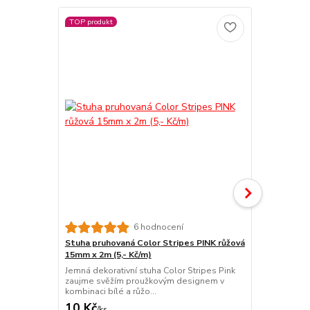
TOP produkt
TOP produkt
6 hodnocení
Stuha pruhovaná Color Stripes PINK růžová
Stuha pruho
15mm x 2m (5,- Kč/m)
zelená 15mm
Jemná dekorativní stuha Color Stripes Pink
Svěží dekora
zaujme svěžím proužkovým designem v
v kombinaci 
kombinaci bílé a růžo...
působí ve...
10 Kč
10 Kč
/
ks
/
ks