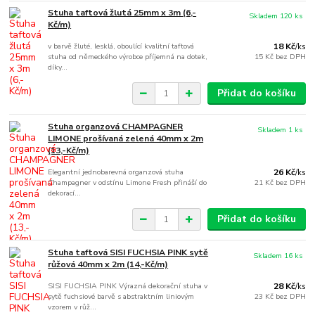
Stuha taftová žlutá 25mm x 3m (6,-
Skladem 120 ks
Kč/m)
v barvě žluté, lesklá, oboulící kvalitní taftová
18 Kč
/
ks
stuha od německého výrobce příjemná na dotek,
15 Kč
bez DPH
díky...
Přidat do košíku
Stuha organzová CHAMPAGNER
Skladem 1 ks
LIMONE prošívaná zelená 40mm x 2m
(13,-Kč/m)
Elegantní jednobarevná organzová stuha
26 Kč
/
ks
Champagner v odstínu Limone Fresh přináší do
21 Kč
bez DPH
dekorací...
Přidat do košíku
Stuha taftová SISI FUCHSIA PINK sytě
Skladem 16 ks
růžová 40mm x 2m (14,-Kč/m)
SISI FUCHSIA PINK Výrazná dekorační stuha v
28 Kč
/
ks
sytě fuchsiové barvě s abstraktním liniovým
23 Kč
bez DPH
vzorem v růž...