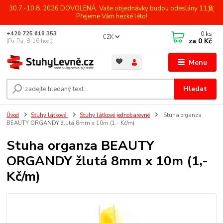
30.7.-10.8. 2026 DOVOLENÁ. Vaše objednávky budou odeslány 11.8.
Přejeme Vám hezké léto!
0
ks
+420 725 618 353
CZK
za
0 Kč
(Po-Pá, 8-16 hod.)
Menu
Hledat
Úvod
Stuhy látkové
Stuhy látkové jednobarevné
Stuha organza
BEAUTY ORGANDY žlutá 8mm x 10m (1,- Kč/m)
Stuha organza BEAUTY
ORGANDY žlutá 8mm x 10m (1,-
Kč/m)