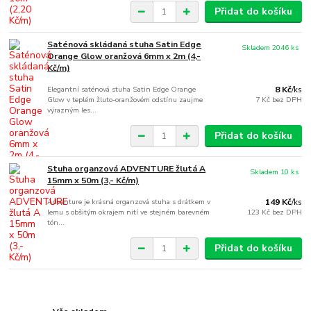
Přidat do košíku
Saténová skládaná stuha Satin Edge
Skladem 2046 ks
Orange Glow oranžová 6mm x 2m (4,-
Kč/m)
Elegantní saténová stuha Satin Edge Orange
8 Kč
/
ks
Glow v teplém žluto-oranžovém odstínu zaujme
7 Kč
bez DPH
výrazným les...
Přidat do košíku
Stuha organzová ADVENTURE žlutá A
Skladem 10 ks
15mm x 50m (3,- Kč/m)
Adventure je krásná organzová stuha s drátkem v
149 Kč
/
ks
lemu s obšitým okrajem nití ve stejném barevném
123 Kč
bez DPH
tón...
Přidat do košíku