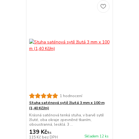
1 hodnocení
Stuha saténová sytě žlutá 3 mm x 100 m
(1,40 Kč/m)
Krásná saténová tenká stuha, v barvě sytě
žluté, oba okraje zpevněné tkaním,
oboustranná, lesklá. 3 ...
139 Kč
/
ks
Skladem 12 ks
115 Kč
bez DPH