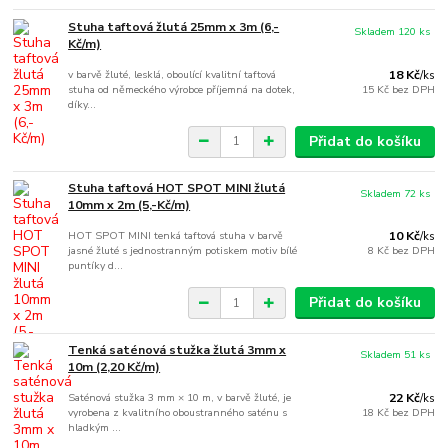
Stuha taftová žlutá 25mm x 3m (6,-
Skladem 120 ks
Kč/m)
v barvě žluté, lesklá, oboulící kvalitní taftová
18 Kč
/
ks
stuha od německého výrobce příjemná na dotek,
15 Kč
bez DPH
díky...
Přidat do košíku
Stuha taftová HOT SPOT MINI žlutá
Skladem 72 ks
10mm x 2m (5,-Kč/m)
HOT SPOT MINI tenká taftová stuha v barvě
10 Kč
/
ks
jasné žluté s jednostranným potiskem motiv bílé
8 Kč
bez DPH
puntíky d...
Přidat do košíku
Tenká saténová stužka žlutá 3mm x
Skladem 51 ks
10m (2,20 Kč/m)
Saténová stužka 3 mm × 10 m, v barvě žluté, je
22 Kč
/
ks
vyrobena z kvalitního oboustranného saténu s
18 Kč
bez DPH
hladkým ...