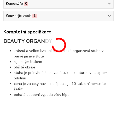
Komentáře
0
Související zboží
1
Kompletní specifikace
BEAUTY ORGANDY
krásná a velice kvalitní 8mm široká organzová stuha v
barvě jásavé žluté
s jemným leskem
obšité okraje
stuha je průsvitná, lemovaná úzkou konturou ve stejném
odstínu
cena je za celý návin, na špulce je 10, tak s ní nemusíte
šetřit
bohaté zdobení vypadá vždy lépe