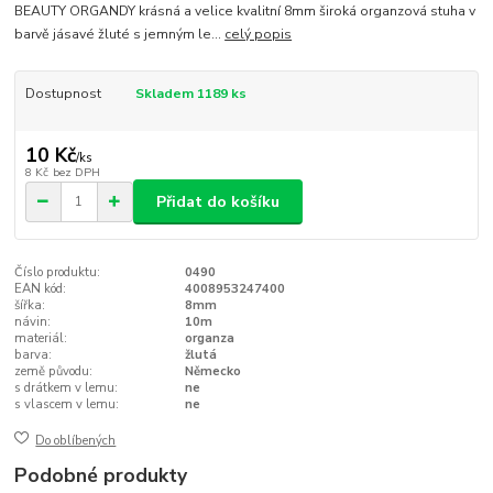
BEAUTY ORGANDY krásná a velice kvalitní 8mm široká organzová stuha v
barvě jásavé žluté s jemným le...
celý popis
Dostupnost
Skladem 1189 ks
10 Kč
/
ks
8 Kč
bez DPH
Přidat do košíku
Číslo produktu:
0490
EAN kód:
4008953247400
šířka:
8mm
návin:
10m
materiál:
organza
barva:
žlutá
země původu:
Německo
s drátkem v lemu:
ne
s vlascem v lemu:
ne
Do oblíbených
Podobné produkty