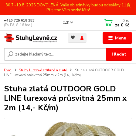
30.7.-10.8. 2026 DOVOLENÁ. Vaše objednávky budou odeslány 11.8.
Přejeme Vám hezké léto!
0
ks
+420 725 618 353
CZK
za
0 Kč
(Po-Pá, 8-16 hod.)
Menu
Hledat
Úvod
Stuhy lurexové stříbrné a zlaté
Stuha zlatá OUTDOOR GOLD
LINE lurexová průsvitná 25mm x 2m (14,- Kč/m)
Stuha zlatá OUTDOOR GOLD
LINE lurexová průsvitná 25mm x
2m (14,- Kč/m)