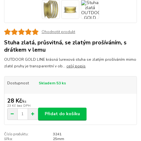
Ohodnotit produkt
Stuha zlatá, průsvitná, se zlatým prošíváním, s
drátkem v lemu
OUTDOOR GOLD LINE krásná lurexová stuha se zlatým prošíváním mimo
zlaté pruhy je transparentní v ob...
celý popis
Dostupnost
Skladem 53 ks
28 Kč
/
ks
23 Kč
bez DPH
Přidat do košíku
Číslo produktu:
3241
šířka:
25mm