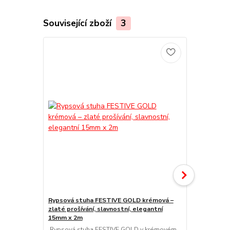
Související zboží
3
Rypsová stuha FESTIVE GOLD krémová –
zlaté prošívání, slavnostní, elegantní
Stuha bavln
15mm x 2m
15mm x 2m (
Rypsová stuha FESTIVE GOLD v krémovém