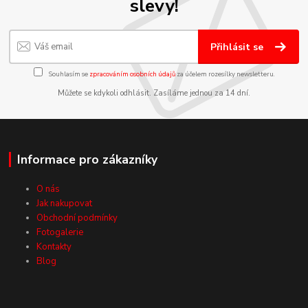
slevy!
Přihlásit se
Souhlasím se
zpracováním osobních údajů
za účelem rozesílky newsletteru.
Můžete se kdykoli odhlásit. Zasíláme jednou za 14 dní.
Informace pro zákazníky
O nás
Jak nakupovat
Obchodní podmínky
Fotogalerie
Kontakty
Blog