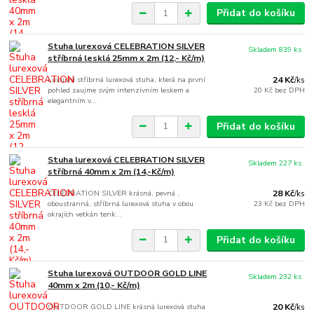
Přidat do košíku
Stuha lurexová CELEBRATION SILVER
Skladem 839 ks
stříbrná lesklá 25mm x 2m (12,- Kč/m)
Luxusní stříbrná lurexová stuha, která na první
24 Kč
/
ks
pohled zaujme svým intenzivním leskem a
20 Kč
bez DPH
elegantním v...
Přidat do košíku
Stuha lurexová CELEBRATION SILVER
Skladem 227 ks
stříbrná 40mm x 2m (14,-Kč/m)
CELEBRATION SILVER krásná, pevná ,
28 Kč
/
ks
oboustranná, stříbrná lurexová stuha v obou
23 Kč
bez DPH
okrajích vetkán tenk...
Přidat do košíku
Stuha lurexová OUTDOOR GOLD LINE
Skladem 232 ks
40mm x 2m (10,- Kč/m)
OUTDOOR GOLD LINE krásná lurexová stuha
20 Kč
/
ks