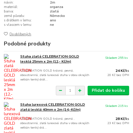
návin:
2m
materiál:
organza
barva:
zlatá
země původu:
Německo
s drátkem v lemu:
ano
s vlascem v lemu:
ne
Do oblíbených
Podobné produkty
Stuha zlatá CELEBRATION GOLD
Skladem 255 ks
lesklá 25mm x 2m (12,- Kč/m)
CELEBRATION GOLD krásná, pevná,
24 Kč
/
ks
oboustranná, zlatá lurexová stuha v obou okrajích
20 Kč
bez DPH
vetkán tenký drát...
Přidat do košíku
Stuha lurexová CELEBRATION GOLD
Skladem 215 ks
zlatá lesklá 40mm x 2m (14,-Kč/m)
CELEBRATION GOLD krásná, pevná ,
28 Kč
/
ks
oboustranná, zlatá lurexová stuha v obou okrajích
23 Kč
bez DPH
vetkán tenký drá...