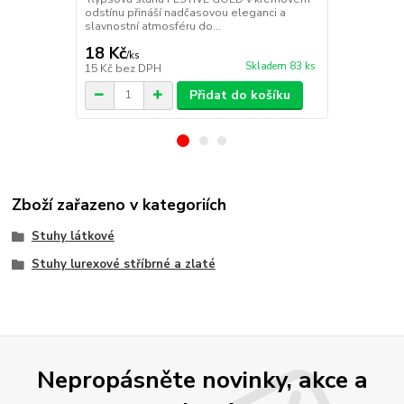
Stuha Vánočn
odstínu přináší nadčasovou eleganci a
tkaná vánočn
slavnostní atmosféru do...
potiskem s m
18 Kč
10 Kč
/
ks
/
ks
Skladem 83 ks
15 Kč
bez DPH
8 Kč
bez DP
Přidat do košíku
Zboží zařazeno v kategoriích
Stuhy látkové
Stuhy lurexové stříbrné a zlaté
Nepropásněte novinky, akce a