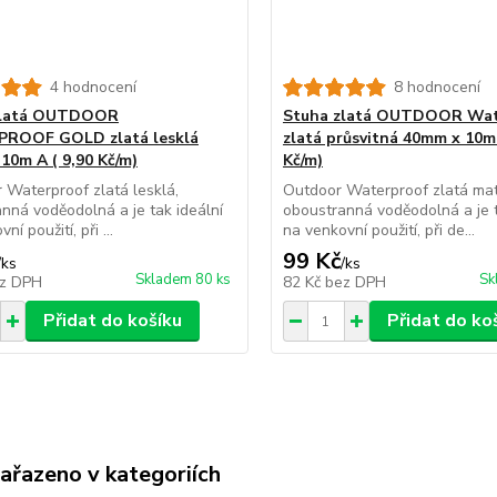
4 hodnocení
8 hodnocení
zlatá OUTDOOR
Stuha zlatá OUTDOOR Wat
ROOF GOLD zlatá lesklá
zlatá průsvitná 40mm x 10m 
10m A ( 9,90 Kč/m)
Kč/m)
Waterproof zlatá lesklá,
Outdoor Waterproof zlatá ma
nná voděodolná a je tak ideální
oboustranná voděodolná a je t
ní použití, při ...
na venkovní použití, při de...
99 Kč
/
ks
/
ks
Skladem 80 ks
Sk
z DPH
82 Kč
bez DPH
Přidat do košíku
Přidat do ko
zařazeno v kategoriích