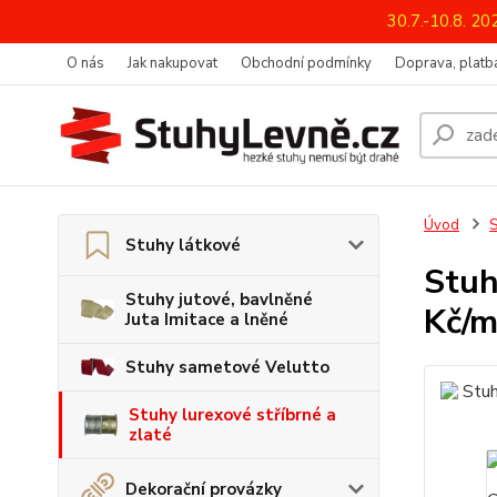
30.7.-10.8. 2
O nás
Jak nakupovat
Obchodní podmínky
Doprava, platba
Úvod
S
Stuhy látkové
Stuh
Stuhy jutové, bavlněné
Kč/m
Juta Imitace a lněné
Stuhy sametové Velutto
Stuhy lurexové stříbrné a
zlaté
Dekorační provázky