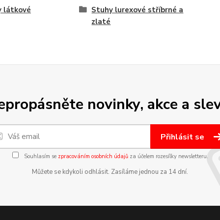
 látkové
Stuhy lurexové stříbrné a
zlaté
epropásněte novinky, akce a slev
Přihlásit se
Souhlasím se
zpracováním osobních údajů
za účelem rozesílky newsletteru.
Můžete se kdykoli odhlásit. Zasíláme jednou za 14 dní.