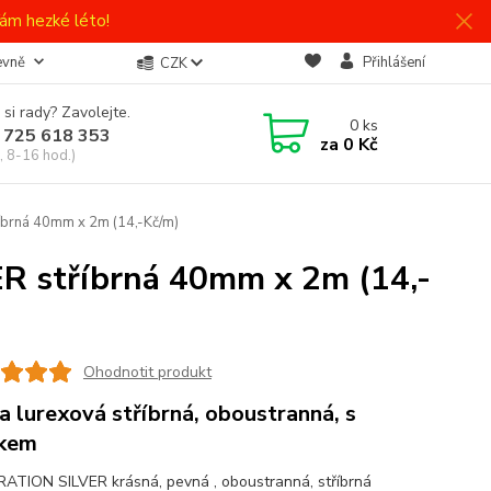
ám hezké léto!
evně
Přihlášení
CZK
 si rady? Zavolejte.
0
ks
 725 618 353
za
0 Kč
, 8-16 hod.)
brná 40mm x 2m (14,-Kč/m)
R stříbrná 40mm x 2m (14,-
Ohodnotit produkt
a lurexová stříbrná, oboustranná, s
tkem
ATION SILVER krásná, pevná , oboustranná, stříbrná