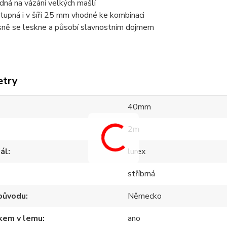
dná na vázání velkých mašlí
tupná i v šíři 25 mm vhodné ke kombinaci
sně se leskne a působí slavnostním dojmem
etry
40mm
2m
ál
lurex
stříbrná
původu
Německo
tkem v lemu
ano