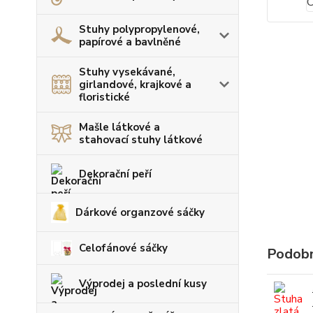
Stuhy polypropylenové,
papírové a bavlněné
Stuhy vysekávané,
girlandové, krajkové a
floristické
Mašle látkové a
stahovací stuhy látkové
Dekorační peří
Dárkové organzové sáčky
Celofánové sáčky
Podobn
Výprodej a poslední kusy