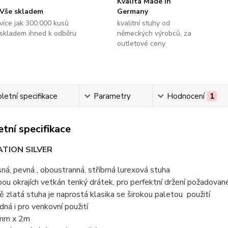
Kvalita Made in
Vše skladem
Germany
více jak 300.000 kusů
kvalitní stuhy od
skladem ihned k odběru
německých výrobců, za
outletové ceny
etní specifikace
Parametry
Hodnocení
1
tní specifikace
TION SILVER
sná, pevná , oboustranná, stříbrná lurexová stuha
bou okrajích vetkán tenký drátek, pro perfektní držení požadovan
tě zlatá stuha je naprostá klasika se širokou paletou použití
dná i pro venkovní použití
mm x 2m