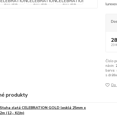
lurexo
Dos
28
23 
Číslo p
návin:
barva:
s drátk
Do 
é produkty
Stuha zlatá CELEBRATION GOLD lesklá 25mm x
2m (12,- Kč/m)