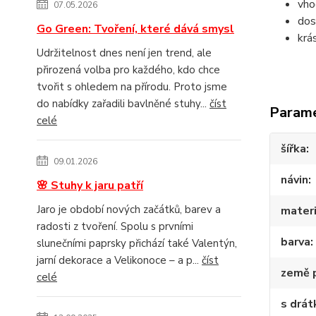
vho
07.05.2026
dos
Go Green: Tvoření, které dává smysl
krá
Udržitelnost dnes není jen trend, ale
přirozená volba pro každého, kdo chce
tvořit s ohledem na přírodu. Proto jsme
do nabídky zařadili bavlněné stuhy...
číst
Param
celé
šířka
09.01.2026
návin
🌸 Stuhy k jaru patří
Jaro je období nových začátků, barev a
materi
radosti z tvoření. Spolu s prvními
barva
slunečními paprsky přichází také Valentýn,
jarní dekorace a Velikonoce – a p...
číst
země 
celé
s drá