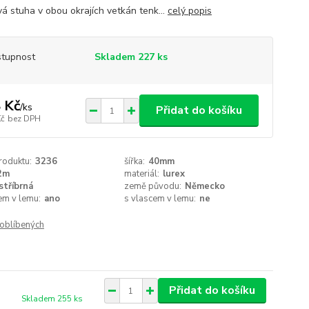
vá stuha v obou okrajích vetkán tenk...
celý popis
tupnost
Skladem 227 ks
 Kč
/
ks
Přidat do košíku
Kč
bez DPH
roduktu:
3236
šířka:
40mm
2m
materiál:
lurex
stříbrná
země původu:
Německo
em v lemu:
ano
s vlascem v lemu:
ne
oblíbených
Přidat do košíku
Skladem 255 ks