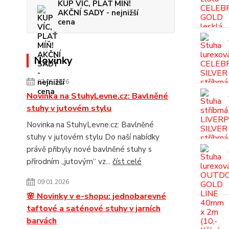
KUP VÍC, PLAŤ MÍŇ!
AKČNÍ SADY - nejnižší
cena
Novinky
07.05.2026
Novinka na StuhyLevne.cz: Bavlněné
stuhy v jutovém stylu
Novinka na StuhyLevne.cz: Bavlněné
stuhy v jutovém stylu Do naší nabídky
právě přibyly nové bavlněné stuhy s
přírodním „jutovým“ vz...
číst celé
09.01.2026
🌸 Novinky v e-shopu: jednobarevné
taftové a saténové stuhy v jarních
barvách