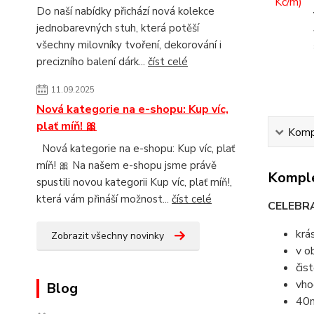
Do naší nabídky přichází nová kolekce
jednobarevných stuh, která potěší
všechny milovníky tvoření, dekorování i
precizního balení dárk...
číst celé
11.09.2025
Nová kategorie na e-shopu: Kup víc,
plať míň! 🎀
Kompl
Nová kategorie na e-shopu: Kup víc, plať
míň! 🎀 Na našem e-shopu jsme právě
Komple
spustili novou kategorii Kup víc, plať míň!,
která vám přináší možnost...
číst celé
CELEBRA
krá
Zobrazit všechny novinky
v o
čis
vho
Blog
40