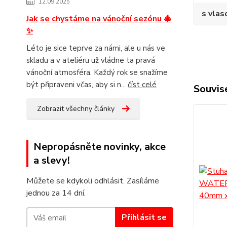
12.09.2025
s vlas
Jak se chystáme na vánoční sezónu 🎄
✨
Léto je sice teprve za námi, ale u nás ve
skladu a v ateliéru už vládne ta pravá
vánoční atmosféra. Každý rok se snažíme
být připraveni včas, aby si n...
číst celé
Souvise
Zobrazit všechny články
Nepropásněte novinky, akce
a slevy!
Můžete se kdykoli odhlásit. Zasíláme
jednou za 14 dní.
Přihlásit se