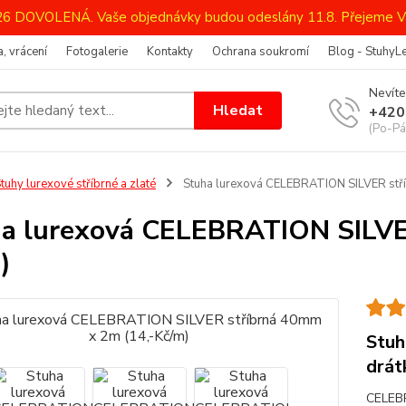
026 DOVOLENÁ. Vaše objednávky budou odeslány 11.8. Přejeme V
, vrácení
Fotogalerie
Kontakty
Ochrana soukromí
Blog - StuhyL
Nevíte
Hledat
+420
(Po-Pá
tuhy lurexové stříbrné a zlaté
Stuha lurexová CELEBRATION SILVER stří
a lurexová CELEBRATION SILVE
)
Stuh
drá
CELEBR