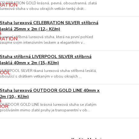
CELEBRATION GOLD krásná, pevná, oboustranná, zlatá
lurexová stuha v obou okrajích vetkán tenký drát...
Stuha lurexová CELEBRATION SILVER stříbrná
lesklá 25mm x 2m (12,- Kč/m)
Luxusní stříbrná lurexová stuha, která na první pohled
zaujme svým intenzivním leskem a elegantním v...
Stuha stříbrná LIVERPOOL SILVER stříbrná
lesklá 40mm x 2m (15,-Kč/m)
LIVERPOOL SILVER tkaná lurexová stuha stříbrná lesklá,
oboulící s drátkem vetkaným v obou okrajích ...
Stuha lurexová OUTDOOR GOLD LINE 40mm x
2m (10,- Kč/m)
OUTDOOR GOLD LINE krásná lurexová stuha se zlatým
prošíváním mimo zlaté pruhy je transparentní v ob...