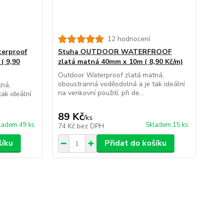
12 hodnocení
erproof
Stuha OUTDOOR WATERFROOF
( 9,90
zlatá matná 40mm x 10m ( 8,90 Kč/m)
Outdoor Waterproof zlatá matná,
oboustranná voděodolná a je tak ideální
tná,
na venkovní použití, při de...
ak ideální
89 Kč
/
ks
ladem 49 ks
Skladem 15 ks
74 Kč
bez DPH
šíku
Přidat do košíku