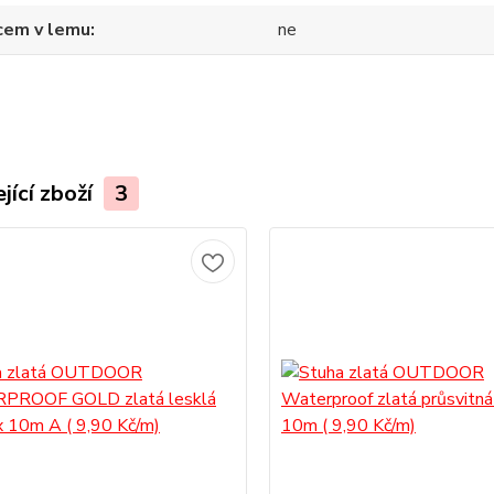
cem v lemu
ne
jící zboží
3