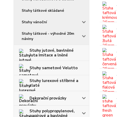
Stuhy látkové skládané
Stuhy vánoční
Stuhy látkové - výhodné 20m
náviny
Stuhy jutové, bavlněné
Juta Imitace a lněné
Stuhy sametové Velutto
Stuhy lurexové stříbrné a
zlaté
Dekorační provázky
Stuhy polypropylenové,
papírové a bavlněné