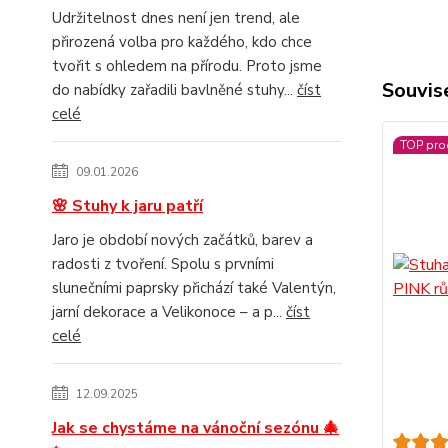
Udržitelnost dnes není jen trend, ale
přirozená volba pro každého, kdo chce
tvořit s ohledem na přírodu. Proto jsme
Souvise
do nabídky zařadili bavlněné stuhy...
číst
celé
TOP pro
09.01.2026
🌸 Stuhy k jaru patří
Jaro je období nových začátků, barev a
radosti z tvoření. Spolu s prvními
slunečními paprsky přichází také Valentýn,
jarní dekorace a Velikonoce – a p...
číst
celé
12.09.2025
Jak se chystáme na vánoční sezónu 🎄