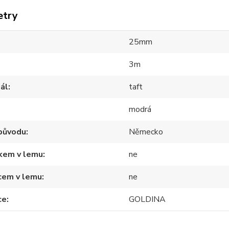
etry
25mm
3m
ál
taft
modrá
původu
Německo
tkem v lemu
ne
cem v lemu
ne
ce
GOLDINA