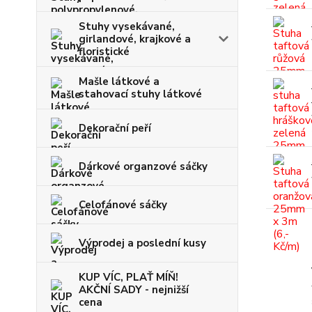
Stuhy vysekávané,
girlandové, krajkové a
floristické
Mašle látkové a
stahovací stuhy látkové
Dekorační peří
Dárkové organzové sáčky
Celofánové sáčky
Výprodej a poslední kusy
KUP VÍC, PLAŤ MÍŇ!
AKČNÍ SADY - nejnižší
cena