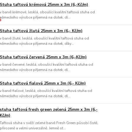
Stuha taftová krémová 25mm x 3m (6,-Kč/m)
v barvě krémové, lesklá, oboulící kvalitní taftová stuha od
německého výrobce příjemná na dotek, dí...
Stuha taftová žlutá 25mm x 3m (6,- Kč/m)
v barvě žluté, lesklá, oboulící kvalitní taftová stuha od
německého výrobce příjemná na dotek, díky...
Stuha taftová červená 25mm x 3m (6,-Kč/m)
v barvě červené, lesklá, oboulící kvalitní taftová stuha od
německého výrobce příjemná na dotek, dí...
Stuha taftová fialová 25mm x 3m (6,- Kč/m)
v barvě fialové, lesklá, oboulící kvalitní taftová stuha od
německého výrobce příjemná na dotek, dí...
stuha taftová fresh green zelená 25mm x 3m (6,-
Kč/m)
Taftová stuha v svěží zelené barvě Fresh Green působí čistě,
přirozeně a velmi univerzálně. Jemně st...