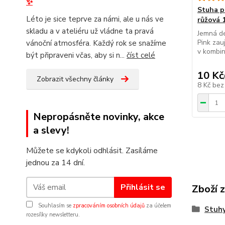
✨
Stuha p
Léto je sice teprve za námi, ale u nás ve
růžová 
skladu a v ateliéru už vládne ta pravá
Jemná de
Pink za
vánoční atmosféra. Každý rok se snažíme
v kombina
být připraveni včas, aby si n...
číst celé
10 Kč
Zobrazit všechny články
8 Kč
bez
Nepropásněte novinky, akce
a slevy!
Můžete se kdykoli odhlásit. Zasíláme
jednou za 14 dní.
Přihlásit se
Zboží 
Souhlasím se
zpracováním osobních údajů
za účelem
Stuhy
rozesílky newsletteru.