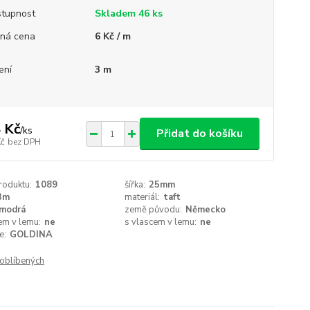
tupnost
Skladem 46 ks
ná cena
6 Kč / m
ení
3 m
 Kč
/
ks
Přidat do košíku
Kč
bez DPH
roduktu:
1089
šířka:
25mm
3m
materiál:
taft
modrá
země původu:
Německo
em v lemu:
ne
s vlascem v lemu:
ne
e:
GOLDINA
oblíbených