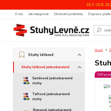
30.7.-10.8. 2
O nás
Jak nakupovat
Obchodní podmínky
Doprava, platba
Úvod
S
Stuhy látkové
Stuh
Stuhy látkové jednobarevné
TOP prod
Saténové jednobarevné
stuhy
Taftové jednobarevné
stuhy
Rypsové jednobarevné