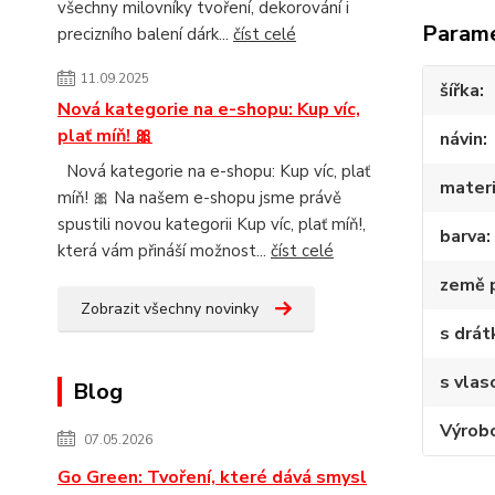
všechny milovníky tvoření, dekorování i
Param
precizního balení dárk...
číst celé
11.09.2025
šířka
Nová kategorie na e-shopu: Kup víc,
plať míň! 🎀
návin
Nová kategorie na e-shopu: Kup víc, plať
materi
míň! 🎀 Na našem e-shopu jsme právě
spustili novou kategorii Kup víc, plať míň!,
barva
která vám přináší možnost...
číst celé
země 
Zobrazit všechny novinky
s drá
s vlas
Blog
Výrob
07.05.2026
Go Green: Tvoření, které dává smysl