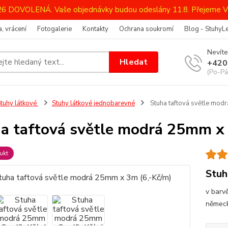
026 DOVOLENÁ. Vaše objednávky budou odeslány 11.8. Přejeme V
, vrácení
Fotogalerie
Kontakty
Ochrana soukromí
Blog - StuhyL
Nevíte
Hledat
+420
(Po-Pá
tuhy látkové
Stuhy látkové jednobarevné
Stuha taftová světle mod
a taftová světle modrá 25mm x 
ukt
Stuh
v barvě
německ