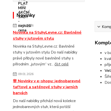
Novinky
07.05.2026
Kompl
Novinka na StuhyLevne.cz: Bavlněné
stuhy v jutovém stylu
Komple
Novinka na StuhyLevne.cz: Bavlněné
stuhy v jutovém stylu Do naší nabídky
v b
právě přibyly nové bavlněné stuhy s
kva
přírodním „jutovým“ vz...
číst celé
pří
Vel
09.01.2026
Šíř
🌸 Novinky v e-shopu: jednobarevné
Dos
taftové a saténové stuhy v jarních
barvách
Do naší nabídky přichází nová kolekce
jednobarevných stuh, která potěší