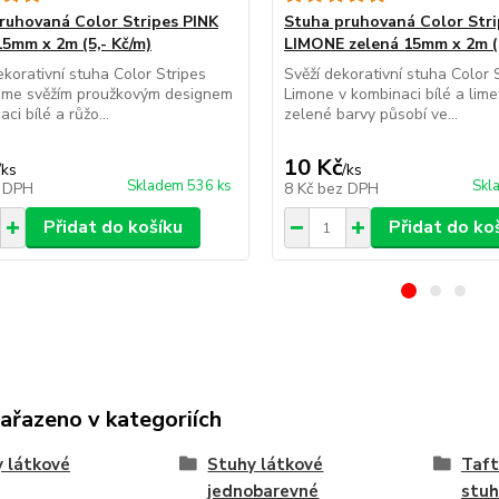
ruhovaná Color Stripes PINK
Stuha pruhovaná Color Stri
15mm x 2m (5,- Kč/m)
LIMONE zelená 15mm x 2m (5
korativní stuha Color Stripes
Svěží dekorativní stuha Color 
ujme svěžím proužkovým designem
Limone v kombinaci bílé a lim
ci bílé a růžo...
zelené barvy působí ve...
10 Kč
/
ks
/
ks
Skladem 536 ks
Skl
 DPH
8 Kč
bez DPH
Přidat do košíku
Přidat do ko
zařazeno v kategoriích
 látkové
Stuhy látkové
Taft
jednobarevné
stuh