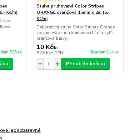
pes
Stuha pruhovaná Color Stripes
St
,- Kč/m)
ORANGE oranžová 15mm x 2m (5,-
BL
Kč/m)
Kč
Stripes
etkově
Dekorativní stuha Color Stripes Orange
Ele
zaujme výraznou kombinací bílé a sytě
kom
oranžové barvy....
kte
10 Kč
10
/
ks
adem 828 ks
Skladem 614 ks
8 Kč
bez DPH
8 
šíku
Přidat do košíku
ové jednobarevné
y