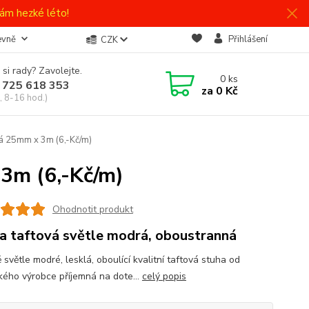
ám hezké léto!
evně
Přihlášení
CZK
 si rady? Zavolejte.
0
ks
 725 618 353
za
0 Kč
, 8-16 hod.)
rá 25mm x 3m (6,-Kč/m)
3m (6,-Kč/m)
Ohodnotit produkt
a taftová světle modrá, oboustranná
 světle modré, lesklá, oboulící kvalitní taftová stuha od
ého výrobce příjemná na dote...
celý popis