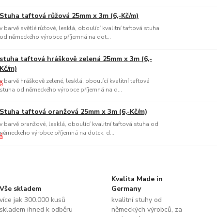
Stuha taftová růžová 25mm x 3m (6,-Kč/m)
v barvě světlé růžové, lesklá, oboulící kvalitní taftová stuha
od německého výrobce příjemná na dot...
stuha taftová hráškově zelená 25mm x 3m (6,-
Kč/m)
v barvě hráškově zelené, lesklá, oboulící kvalitní taftová
stuha od německého výrobce příjemná na d...
Stuha taftová oranžová 25mm x 3m (6,-Kč/m)
v barvě oranžové, lesklá, oboulící kvalitní taftová stuha od
německého výrobce příjemná na dotek, d...
Kvalita Made in
Vše skladem
Germany
více jak 300.000 kusů
kvalitní stuhy od
skladem ihned k odběru
německých výrobců, za