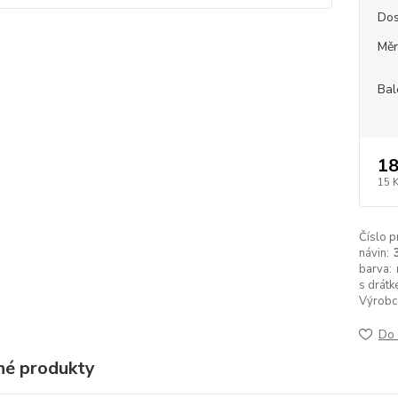
Dos
Měr
Bal
18
15 
Číslo p
návin:
barva:
s drátk
Výrobc
Do 
é produkty