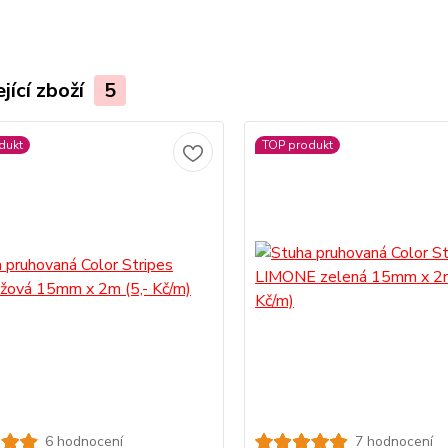
jící zboží
5
dukt
TOP produkt
6 hodnocení
7 hodnocení