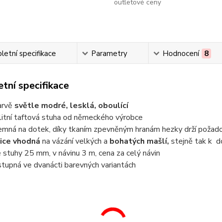
outletové ceny
etní specifikace
Parametry
Hodnocení
8
tní specifikace
arvě
světle modré, lesklá, oboulící
litní taftová stuha od německého výrobce
jemná na dotek, díky tkaním zpevněným hranám hezky drží požado
ice vhodná
na vázání velkých a
bohatých mašlí,
stejně tak k d
e stuhy 25 mm, v návinu 3 m, cena za celý návin
tupná ve dvanácti barevných variantách