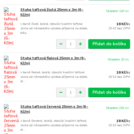
Stuha taftová žlutá 25mm x 3m (6,-
Skladem 120 ks
Kč/m)
v barvě žluté, lesklá, oboulící kvalitní taftová
18 Kč
/
ks
stuha od německého výrobce příjemná na dotek,
15 Kč
bez DPH
díky...
Přidat do košíku
Stuha taftová fialová 25mm x 3m (6,-
Skladem 10 ks
Kč/m)
v barvě fialové, lesklá, oboulící kvalitní taftová
18 Kč
/
ks
stuha od německého výrobce příjemná na dotek,
15 Kč
bez DPH
dí...
Přidat do košíku
Stuha taftová červená 25mm x 3m (6,-
Skladem 262 ks
Kč/m)
v barvě červené, lesklá, oboulící kvalitní taftová
18 Kč
/
ks
stuha od německého výrobce příjemná na dotek,
15 Kč
bez DPH
dí...