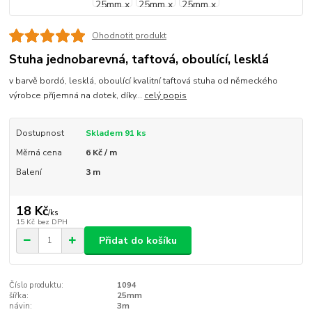
Ohodnotit produkt
Stuha jednobarevná, taftová, oboulící, lesklá
v barvě bordó, lesklá, oboulící kvalitní taftová stuha od německého
výrobce příjemná na dotek, díky...
celý popis
Dostupnost
Skladem 91 ks
Měrná cena
6 Kč / m
Balení
3 m
18 Kč
/
ks
15 Kč
bez DPH
Přidat do košíku
Číslo produktu:
1094
šířka:
25mm
návin:
3m