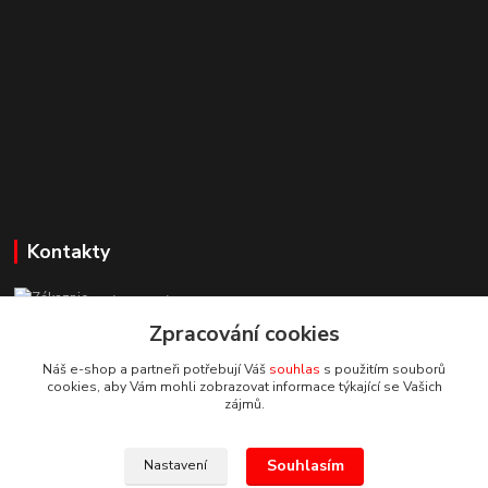
Kontakty
Zákaznická podpora StuhyLevně.cz
+420 725 618 353
Zpracování cookies
(Po-Pá, 8-16 hod.)
Náš e-shop a partneři potřebují Váš
souhlas
s použitím souborů
cookies, aby Vám mohli zobrazovat informace týkající se Vašich
adamoliver@seznam.cz
zájmů.
Souhlasím
Nastavení