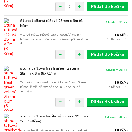
Přidat do košíku
Stuha taftová růžová 25mm x 3m (6,-
Skladem 91 ks
Kč/m)
v barvě světlé růžové, lesklá, oboulící kvalitní
18 Kč
/
ks
taftová stuha od německého výrobce příjemná na
15 Kč
bez DPH
dot...
Přidat do košíku
stuha taftová fresh green zelená
Skladem 35 ks
25mm x 3m (6,-Kč/m)
Taftová stuha v svěží zelené barvě Fresh Green
18 Kč
/
ks
působí čistě, přirozeně a velmi univerzálně.
15 Kč
bez DPH
Jemně st...
Přidat do košíku
stuha taftová hráškově zelená 25mm x
Skladem 143 ks
3m (6,-Kč/m)
v barvě hráškově zelené, lesklá, oboulící kvalitní
18 Kč
/
ks