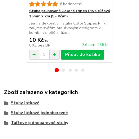
6 hodnocení
Stuha pruhovaná Color Stripes PINK růžová
Stuha pruho
15mm x 2m (5,- Kč/m)
zelená 15mm
Jemná dekorativní stuha Color Stripes Pink
Svěží dekora
zaujme svěžím proužkovým designem v
v kombinaci 
kombinaci bílé a růžo...
působí ve...
10 Kč
10 Kč
/
ks
/
ks
Skladem 536 ks
8 Kč
bez DPH
8 Kč
bez DP
Přidat do košíku
Zboží zařazeno v kategoriích
Stuhy látkové
Stuhy látkové jednobarevné
Taftové jednobarevné stuhy