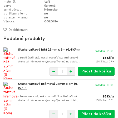
materiál:
taft
barva:
červená
země původu:
Německo
s drátkem v lemu:
ne
s vlascem v lemu:
ne
Výrobce:
GOLDINA
Do oblíbených
Podobné produkty
Stuha taftová bílá 25mm x 3m (6,-Kč/m)
Skladem 51 ks
v barvě čistě bílé, lesklá, oboulící kvalitní taftová
18 Kč
/
ks
stuha od německého výrobce příjemná na dotek,...
15 Kč
bez DPH
Přidat do košíku
Stuha taftová krémová 25mm x 3m (6,-
Skladem 69 ks
Kč/m)
v barvě krémové, lesklá, oboulící kvalitní taftová
18 Kč
/
ks
stuha od německého výrobce příjemná na dotek,
15 Kč
bez DPH
dí...
Přidat do košíku