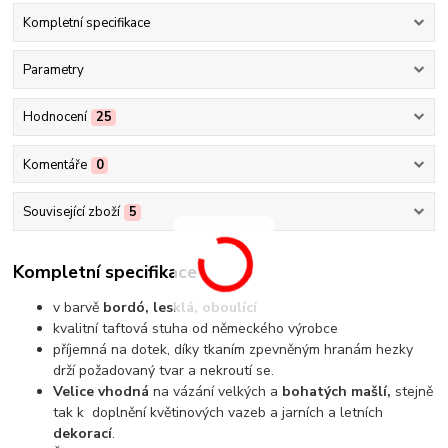
Kompletní specifikace
Parametry
Hodnocení
25
Komentáře
0
Související zboží
5
Kompletní specifikace
v barvě
bordó, lesklá, oboulící
kvalitní taftová stuha od německého výrobce
příjemná na dotek, díky tkaním zpevněným hranám hezky
drží požadovaný tvar a nekroutí se.
Velice vhodná
na vázání velkých a
bohatých mašlí,
stejně
tak k doplnění květinových vazeb a jarních a letních
dekorací
.