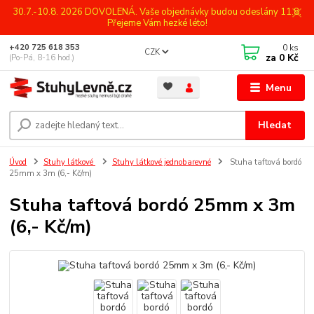
30.7.-10.8. 2026 DOVOLENÁ. Vaše objednávky budou odeslány 11.8.
Přejeme Vám hezké léto!
0
ks
+420 725 618 353
CZK
za
0 Kč
(Po-Pá, 8-16 hod.)
Menu
Hledat
Úvod
Stuhy látkové
Stuhy látkové jednobarevné
Stuha taftová bordó
25mm x 3m (6,- Kč/m)
Stuha taftová bordó 25mm x 3m
(6,- Kč/m)