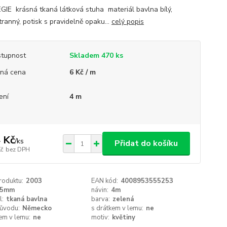
IE krásná tkaná látková stuha materiál bavlna bílý,
ranný, potisk s pravidelně opaku...
celý popis
tupnost
Skladem 470 ks
ná cena
6 Kč / m
ení
4 m
 Kč
/
ks
Přidat do košíku
Kč
bez DPH
roduktu:
2003
EAN kód:
4008953555253
15mm
návin:
4m
l:
tkaná bavlna
barva:
zelená
ůvodu:
Německo
s drátkem v lemu:
ne
em v lemu:
ne
motiv:
květiny