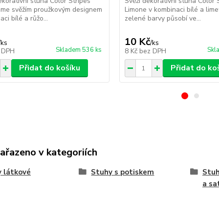
korativní stuha Color Stripes
Svěží dekorativní stuha Color 
ujme svěžím proužkovým designem
Limone v kombinaci bílé a lim
ci bílé a růžo...
zelené barvy působí ve...
10 Kč
/
ks
/
ks
Skladem 536 ks
Skl
 DPH
8 Kč
bez DPH
Přidat do košíku
Přidat do ko
zařazeno v kategoriích
 látkové
Stuhy s potiskem
Stuh
a sa