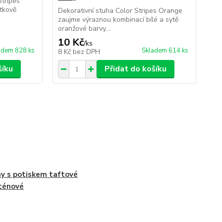
Stripes
etkově
Dekorativní stuha Color Stripes Orange
Ele
zaujme výraznou kombinací bílé a sytě
kom
oranžové barvy....
kte
10 Kč
10
/
ks
adem 828 ks
Skladem 614 ks
8 Kč
bez DPH
8 
šíku
Přidat do košíku
y s potiskem taftové
ténové