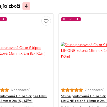
jící zboží
4
dukt
TOP produkt
6 hodnocení
7 hodnocení
ruhovaná Color Stripes PINK
Stuha pruhovaná Color Stri
15mm x 2m (5,- Kč/m)
LIMONE zelená 15mm x 2m (5