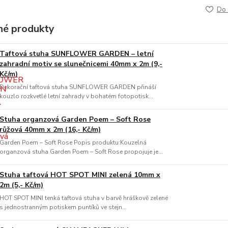
Do 
é produkty
Taftová stuha SUNFLOWER GARDEN – letní
zahradní motiv se slunečnicemi 40mm x 2m (9,-
Kč/m)
Dekorační taftová stuha SUNFLOWER GARDEN přináší
kouzlo rozkvetlé letní zahrady v bohatém fotopotisk...
Stuha organzová Garden Poem – Soft Rose
růžová 40mm x 2m (16,- Kč/m)
Garden Poem – Soft Rose Popis produktu:Kouzelná
organzová stuha Garden Poem – Soft Rose propojuje je...
Stuha taftová HOT SPOT MINI zelená 10mm x
2m (5,- Kč/m)
HOT SPOT MINI tenká taftová stuha v barvě hráškově zelené
s jednostranným potiskem puntíků ve stejn...