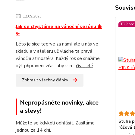
Souvise
12.09.2025
TOP pro
Jak se chystáme na vánoční sezónu 🎄
✨
Léto je sice teprve za námi, ale u nás ve
skladu a v ateliéru už vládne ta pravá
vánoční atmosféra. Každý rok se snažíme
být připraveni včas, aby si n...
číst celé
Zobrazit všechny články
Nepropásněte novinky, akce
a slevy!
Stuha p
Můžete se kdykoli odhlásit. Zasíláme
růžová 
jednou za 14 dní.