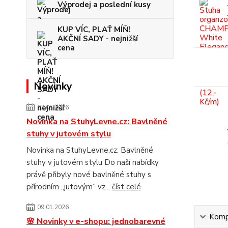
Výprodej a poslední kusy
KUP VÍC, PLAŤ MÍŇ!
AKČNÍ SADY - nejnižší
cena
Novinky
07.05.2026
Novinka na StuhyLevne.cz: Bavlněné
stuhy v jutovém stylu
Novinka na StuhyLevne.cz: Bavlněné
stuhy v jutovém stylu Do naší nabídky
právě přibyly nové bavlněné stuhy s
přírodním „jutovým“ vz...
číst celé
09.01.2026
Kompl
🌸 Novinky v e-shopu: jednobarevné