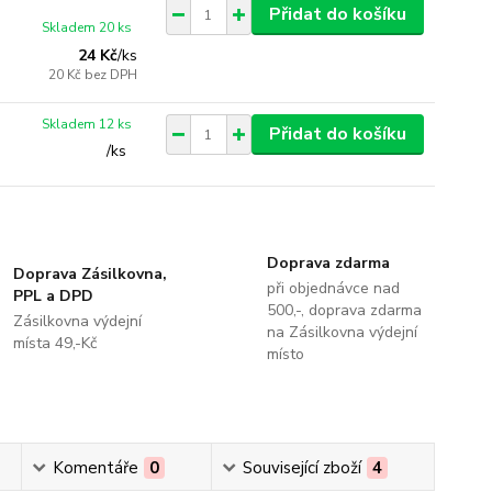
Přidat do košíku
Skladem 20 ks
24 Kč
/
ks
20 Kč
bez DPH
Skladem 12 ks
Přidat do košíku
/
ks
Doprava zdarma
Doprava Zásilkovna,
při objednávce nad
PPL a DPD
500,-, doprava zdarma
Zásilkovna výdejní
na Zásilkovna výdejní
místa 49,-Kč
místo
Komentáře
0
Související zboží
4