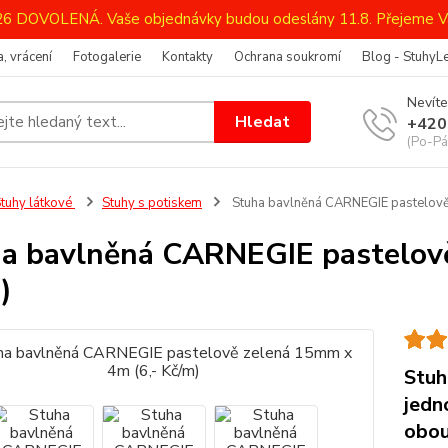
026 DOVOLENÁ. Vaše objednávky budou odeslány 11.8. Přejeme V
, vrácení
Fotogalerie
Kontakty
Ochrana soukromí
Blog - StuhyL
Nevíte
Hledat
+420
(Po-Pá
tuhy látkové
Stuhy s potiskem
Stuha bavlněná CARNEGIE pastelově
a bavlněná CARNEGIE pastelově
)
Stuh
jedn
obou