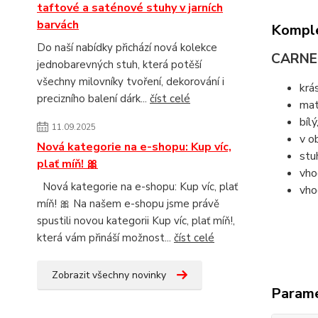
taftové a saténové stuhy v jarních
barvách
Komple
Do naší nabídky přichází nová kolekce
CARNE
jednobarevných stuh, která potěší
všechny milovníky tvoření, dekorování i
krá
precizního balení dárk...
číst celé
mat
bíl
11.09.2025
v o
Nová kategorie na e-shopu: Kup víc,
stu
plať míň! 🎀
vho
Nová kategorie na e-shopu: Kup víc, plať
vho
míň! 🎀 Na našem e-shopu jsme právě
spustili novou kategorii Kup víc, plať míň!,
která vám přináší možnost...
číst celé
Zobrazit všechny novinky
Param