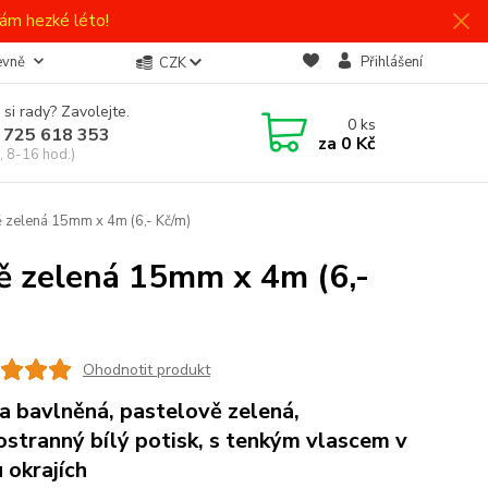
ám hezké léto!
evně
Přihlášení
CZK
 si rady? Zavolejte.
0
ks
 725 618 353
za
0 Kč
, 8-16 hod.)
 zelená 15mm x 4m (6,- Kč/m)
 zelená 15mm x 4m (6,-
Ohodnotit produkt
a bavlněná, pastelově zelená,
ostranný bílý potisk, s tenkým vlascem v
 okrajích