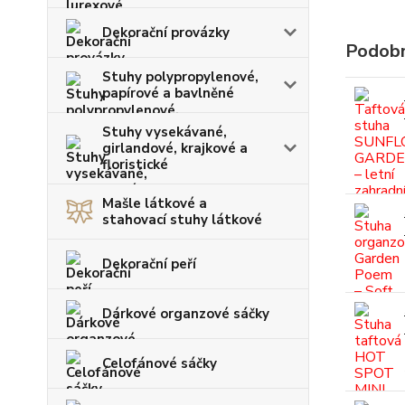
Dekorační provázky
Podobn
Stuhy polypropylenové,
papírové a bavlněné
Stuhy vysekávané,
girlandové, krajkové a
floristické
Mašle látkové a
stahovací stuhy látkové
Dekorační peří
Dárkové organzové sáčky
Celofánové sáčky