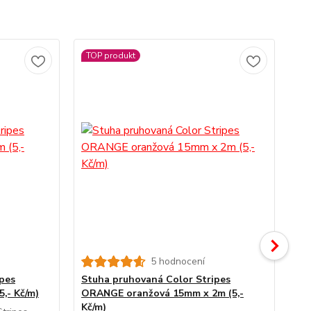
TOP produkt
TO
5 hodnocení
pes
Stuha pruhovaná Color Stripes
St
,- Kč/m)
ORANGE oranžová 15mm x 2m (5,-
BL
Kč/m)
Kč