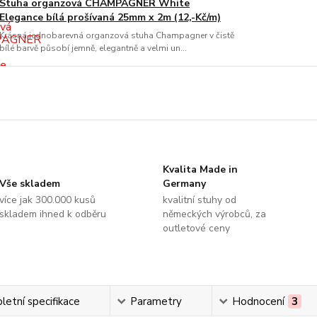
Stuha organzová CHAMPAGNER White
Elegance bílá prošívaná 25mm x 2m (12,-Kč/m)
Krásná jednobarevná organzová stuha Champagner v čistě
bílé barvě působí jemně, elegantně a velmi un...
Kvalita Made in
Vše skladem
Germany
více jak 300.000 kusů
kvalitní stuhy od
skladem ihned k odběru
německých výrobců, za
outletové ceny
etní specifikace
Parametry
Hodnocení
3