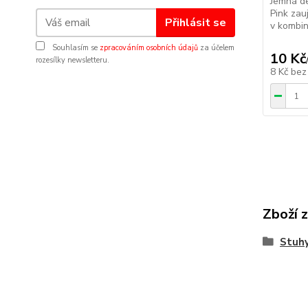
Jemná de
Pink za
Přihlásit se
v kombina
Souhlasím se
zpracováním osobních údajů
za účelem
10 Kč
rozesílky newsletteru.
8 Kč
bez
Zboží 
Stuhy