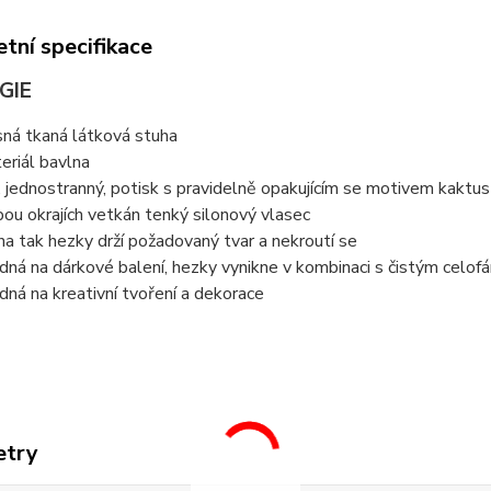
tní specifikace
GIE
sná tkaná látková stuha
eriál bavlna
ý, jednostranný, potisk s pravidelně opakujícím se motivem kaktu
bou okrajích vetkán tenký silonový vlasec
ha tak hezky drží požadovaný tvar a nekroutí se
dná na dárkové balení, hezky vynikne v kombinaci s čistým celo
dná na kreativní tvoření a dekorace
etry