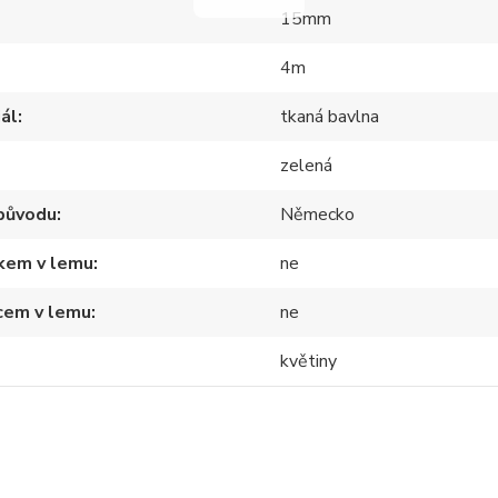
15mm
4m
ál
tkaná bavlna
zelená
původu
Německo
tkem v lemu
ne
cem v lemu
ne
květiny