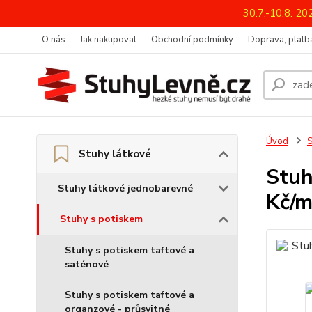
30.7.-10.8. 2
O nás
Jak nakupovat
Obchodní podmínky
Doprava, platba
Úvod
S
Stuhy látkové
Stuh
Stuhy látkové jednobarevné
Kč/m
Stuhy s potiskem
Stuhy s potiskem taftové a
saténové
Stuhy s potiskem taftové a
organzové - průsvitné