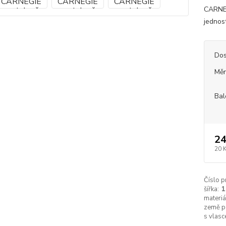
CARNEG
jednost
Dos
Měr
Bal
24
20 
Číslo p
šířka:
materiá
země p
s vlasc