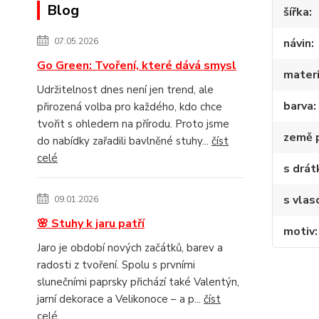
Blog
šířka
07.05.2026
návin
Go Green: Tvoření, které dává smysl
materi
Udržitelnost dnes není jen trend, ale
barva
přirozená volba pro každého, kdo chce
tvořit s ohledem na přírodu. Proto jsme
země 
do nabídky zařadili bavlněné stuhy...
číst
celé
s drá
s vlas
09.01.2026
🌸 Stuhy k jaru patří
motiv
Jaro je období nových začátků, barev a
radosti z tvoření. Spolu s prvními
slunečními paprsky přichází také Valentýn,
jarní dekorace a Velikonoce – a p...
číst
celé