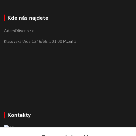
Kde nás najdete
AdamOliver s.r.o.
Klatovská třída 1246/65, 301 00 Plzeň 3
Kontakty
Zákaznická podpora StuhyLevně.cz
+420 725 618 353