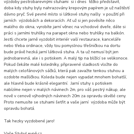
výzdoby pestrobarevnými stuhami si i dnes těžko představit,
doba kdy stuhy byly nahrazovány krepovým papírem je už naštěstí
dávno pryč. Své pevné místo si látkové stuhy našly v použití při
jarních výzdobách a dekoracích. Ať už si jen pověsíte něco
malého do okna, vyrobíte jarní věnec na vchodové dveře, dáte si
práci s jarními truhlíky na parapet okna nebo truhlíky na balkón.
Jestli chcete jarně vyzdobit interiér vaší restaurace, kanceláře
nebo třeba ordinace, vždy tou pomyslnou třešničkou na dortu
bude právě hezká jarní látková stuha. A ta už nemusí být jen
jednobarevná, ale i s potiskem. A malý tip na blížící se velikonoce.
Pokud čekáte malé koledníky, připravené sladkosti vložte do
malých celofánových sáčků, která pak zavažte tenkou stuhou a
ozdobte mašličkou. Koleda bude nejen vypadat mnohem bohatší,
ale hlavně bude krásně elegantní. Jarní stuhy s potiskem
nabízíme nejen v malých návinech 2m, pro váš pestrý nákup, ale
nově v cenově výhodných návinech 20m za opravdu skvělé ceny.
Proto nemusíte se stuhami šetřit a vaše jarní výzdoba může být
opravdu bohatá.
Tak hezky vyzdobené jaro!
Vaše StuhyLevně.cz