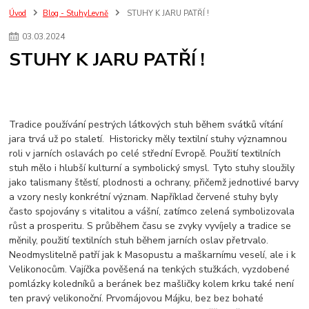
Úvod
Blog - StuhyLevně
STUHY K JARU PATŘÍ !
03
.
03
.
2024
STUHY K JARU PATŘÍ !
Tradice používání pestrých látkových stuh během svátků vítání
jara trvá už po staletí. Historicky měly textilní stuhy významnou
roli v jarních oslavách po celé střední Evropě. Použití textilních
stuh mělo i hlubší kulturní a symbolický smysl. Tyto stuhy sloužily
jako talismany štěstí, plodnosti a ochrany, přičemž jednotlivé barvy
a vzory nesly konkrétní význam. Například červené stuhy byly
často spojovány s vitalitou a vášní, zatímco zelená symbolizovala
růst a prosperitu. S průběhem času se zvyky vyvíjely a tradice se
měnily, použití textilních stuh během jarních oslav přetrvalo.
Neodmyslitelně patří jak k Masopustu a maškarnímu veselí, ale i k
Velikonocům. Vajíčka pověšená na tenkých stužkách, vyzdobené
pomlázky koledníků a beránek bez mašličky kolem krku také není
ten pravý velikonoční. Prvomájovou Májku, bez bez bohaté