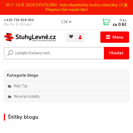
30.7.-10.8. 2026 DOVOLENÁ. Vaše objednávky budou odeslány 11.8.
Přejeme Vám hezké léto!
0
ks
+420 725 618 353
CZK
za
0 Kč
(Po-Pá, 8-16 hod.)
Menu
Hledat
Kategorie blogu
Náš Tip
Nové produkty
Štítky blogu