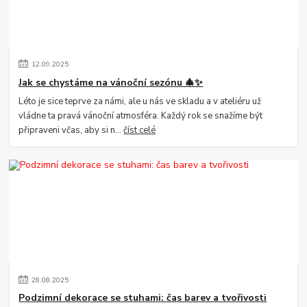
12
.
09
.
2025
Jak se chystáme na vánoční sezónu 🎄✨
Léto je sice teprve za námi, ale u nás ve skladu a v ateliéru už
vládne ta pravá vánoční atmosféra. Každý rok se snažíme být
připraveni včas, aby si n...
číst celé
28
.
08
.
2025
Podzimní dekorace se stuhami: čas barev a tvořivosti