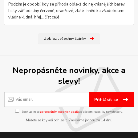
Podzim je období, kdy se příroda obléká do nejkrásnějších barev.
Listy září odstíny červené, oranžové, zlaté i hnědé a všude kolem
vládne klidná, hřej...
číst celé
Zobrazit všechny články
Nepropásněte novinky, akce a
slevy!
Přihlásit se
Souhlasím se
zpracováním osobních údajů
za účelem rozesílky newsletteru.
Můžete se kdykoli odhlásit. Zasíláme jednou za 14 dní.