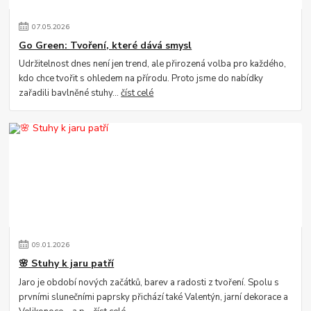
07
.
05
.
2026
Go Green: Tvoření, které dává smysl
Udržitelnost dnes není jen trend, ale přirozená volba pro každého,
kdo chce tvořit s ohledem na přírodu. Proto jsme do nabídky
zařadili bavlněné stuhy...
číst celé
09
.
01
.
2026
🌸 Stuhy k jaru patří
Jaro je období nových začátků, barev a radosti z tvoření. Spolu s
prvními slunečními paprsky přichází také Valentýn, jarní dekorace a