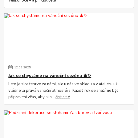
Velikonoce – a p...
číst celé
12
.
09
.
2025
Jak se chystáme na vánoční sezónu 🎄✨
Léto je sice teprve za námi, ale u nás ve skladu a v ateliéru už
vládne ta pravá vánoční atmosféra. Každý rok se snažíme být
připraveni včas, aby si n...
číst celé