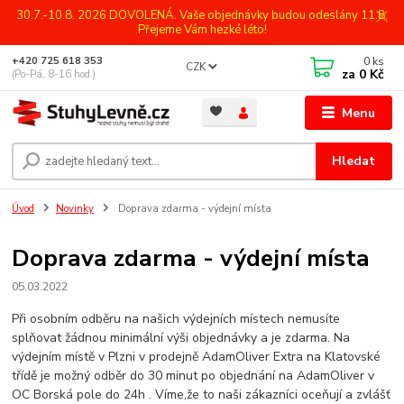
30.7.-10.8. 2026 DOVOLENÁ. Vaše objednávky budou odeslány 11.8.
Přejeme Vám hezké léto!
0
ks
+420 725 618 353
CZK
za
0 Kč
(Po-Pá, 8-16 hod.)
Menu
Hledat
Úvod
Novinky
Doprava zdarma - výdejní místa
Doprava zdarma - výdejní místa
05.03.2022
Při osobním odběru na našich výdejních místech nemusíte
splňovat žádnou minimální výši objednávky a je zdarma. Na
výdejním místě v Plzni v prodejně AdamOliver Extra na Klatovské
třídě je možný odběr do 30 minut po objednání na AdamOliver v
OC Borská pole do 24h . Víme,že to naši zákazníci oceňují a zvlášť