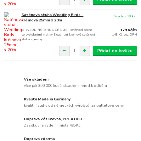
Saténová stuha Wedding Birds –
Skladem 18 ks
krémová 25mm x 20m
🎀 WEDDING BIRDS CREAM – saténová stuha
179 Kč
/
ks
se svatebními motivy Elegantní krémová saténová
148 Kč
bez DPH
stuha s jemný...
Přidat do košíku
Vše skladem
více jak 300.000 kusů skladem ihned k odběru
Kvalita Made in Germany
kvalitní stuhy od německých výrobců, za outletové ceny
Doprava Zásilkovna, PPL a DPD
Zásilkovna výdejní místa 49,-Kč
Doprava zdarma