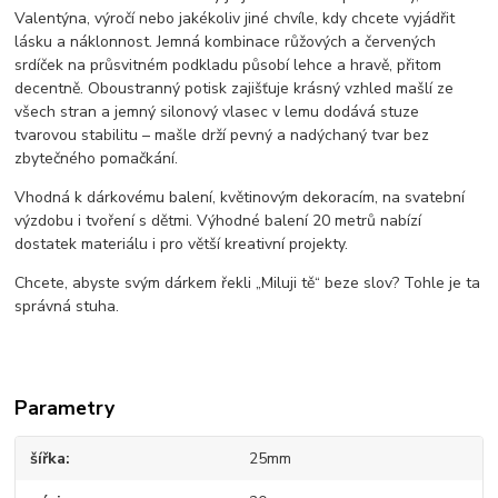
Valentýna, výročí nebo jakékoliv jiné chvíle, kdy chcete vyjádřit
lásku a náklonnost. Jemná kombinace růžových a červených
srdíček na průsvitném podkladu působí lehce a hravě, přitom
decentně. Oboustranný potisk zajišťuje krásný vzhled mašlí ze
všech stran a jemný silonový vlasec v lemu dodává stuze
tvarovou stabilitu – mašle drží pevný a nadýchaný tvar bez
zbytečného pomačkání.
Vhodná k dárkovému balení, květinovým dekoracím, na svatební
výzdobu i tvoření s dětmi. Výhodné balení 20 metrů nabízí
dostatek materiálu i pro větší kreativní projekty.
Chcete, abyste svým dárkem řekli „Miluji tě“ beze slov? Tohle je ta
správná stuha.
Parametry
šířka
25mm