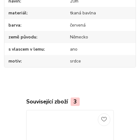
návin
20m
materiál
tkaná bavlna
barva
červená
země původu
Německo
s vlascem v lemu
ano
motiv
srdce
Související zboží
3
TOP produkt