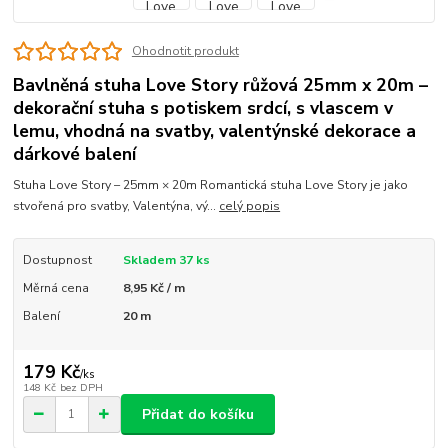
Ohodnotit produkt
Bavlněná stuha Love Story růžová 25mm x 20m –
dekorační stuha s potiskem srdcí, s vlascem v
lemu, vhodná na svatby, valentýnské dekorace a
dárkové balení
Stuha Love Story – 25mm × 20m Romantická stuha Love Story je jako
stvořená pro svatby, Valentýna, vý...
celý popis
Dostupnost
Skladem 37 ks
Měrná cena
8,95 Kč / m
Balení
20 m
179 Kč
/
ks
148 Kč
bez DPH
Přidat do košíku