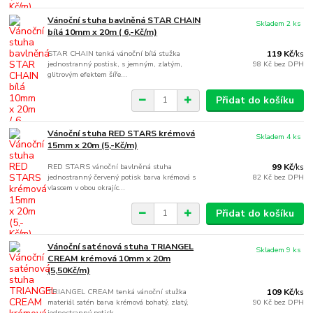
Vánoční stuha bavlněná STAR CHAIN
Skladem 2 ks
bílá 10mm x 20m ( 6,-Kč/m)
STAR CHAIN tenká vánoční bílá stužka
119 Kč
/
ks
jednostranný postisk, s jemným, zlatým,
98 Kč
bez DPH
glitrovým efektem šíře...
Přidat do košíku
Vánoční stuha RED STARS krémová
Skladem 4 ks
15mm x 20m (5,-Kč/m)
RED STARS vánoční bavlněná stuha
99 Kč
/
ks
jednostranný červený potisk barva krémová s
82 Kč
bez DPH
vlascem v obou okrajíc...
Přidat do košíku
Vánoční saténová stuha TRIANGEL
Skladem 9 ks
CREAM krémová 10mm x 20m
(5,50Kč/m)
TRIANGEL CREAM tenká vánoční stužka
109 Kč
/
ks
materiál satén barva krémová bohatý, zlatý,
90 Kč
bez DPH
jednostranný potisk...