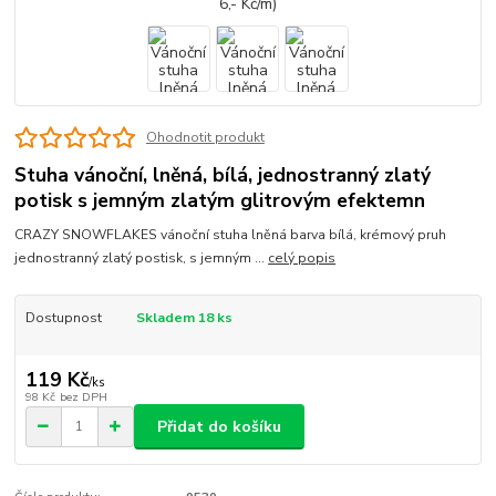
Ohodnotit produkt
Stuha vánoční, lněná, bílá, jednostranný zlatý
potisk s jemným zlatým glitrovým efektemn
CRAZY SNOWFLAKES vánoční stuha lněná barva bílá, krémový pruh
jednostranný zlatý postisk, s jemným ...
celý popis
Dostupnost
Skladem 18 ks
119 Kč
/
ks
98 Kč
bez DPH
Přidat do košíku