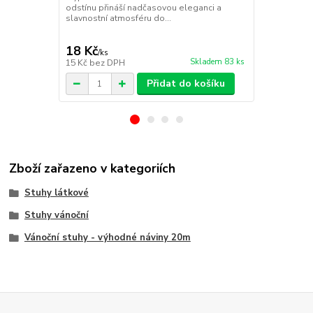
odstínu přináší nadčasovou eleganci a
Rypsová stuh
slavnostní atmosféru do...
přináší čisto
slavnostní a
18 Kč
18 Kč
/
ks
/
ks
Skladem 83 ks
15 Kč
bez DPH
15 Kč
bez D
Přidat do košíku
Zboží zařazeno v kategoriích
Stuhy látkové
Stuhy vánoční
Vánoční stuhy - výhodné náviny 20m