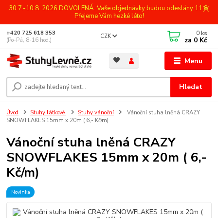
30.7.-10.8. 2026 DOVOLENÁ. Vaše objednávky budou odeslány 11.8.
Přejeme Vám hezké léto!
0
ks
+420 725 618 353
CZK
za
0 Kč
(Po-Pá, 8-16 hod.)
Menu
Hledat
Úvod
Stuhy látkové
Stuhy vánoční
Vánoční stuha lněná CRAZY
SNOWFLAKES 15mm x 20m ( 6,- Kč/m)
Vánoční stuha lněná CRAZY
SNOWFLAKES 15mm x 20m ( 6,-
Kč/m)
Novinka