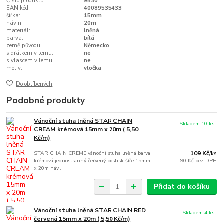
Číslo produktu:
9530
EAN kód:
40089535433
šířka:
15mm
návin:
20m
materiál:
lněná
barva:
bílá
země původu:
Německo
s drátkem v lemu:
ne
s vlascem v lemu:
ne
motiv:
vločka
Do oblíbených
Podobné produkty
Vánoční stuha lněná STAR CHAIN
Skladem 10 ks
CREAM krémová 15mm x 20m ( 5,50
Kč/m)
STAR CHAIN CREME vánoční stuha lněná barva
109 Kč
/
ks
krémová jednostranný červený postisk šíře 15mm
90 Kč
bez DPH
x 20m náv...
Přidat do košíku
Vánoční stuha lněná STAR CHAIN RED
Skladem 4 ks
červená 15mm x 20m ( 5,50 Kč/m)