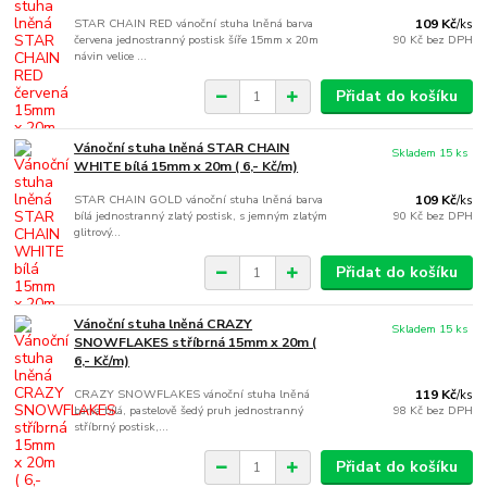
STAR CHAIN RED vánoční stuha lněná barva
109 Kč
/
ks
červena jednostranný postisk šíře 15mm x 20m
90 Kč
bez DPH
návin velice ...
Přidat do košíku
Vánoční stuha lněná STAR CHAIN
Skladem 15 ks
WHITE bílá 15mm x 20m ( 6,- Kč/m)
STAR CHAIN GOLD vánoční stuha lněná barva
109 Kč
/
ks
bílá jednostranný zlatý postisk, s jemným zlatým
90 Kč
bez DPH
glitrový...
Přidat do košíku
Vánoční stuha lněná CRAZY
Skladem 15 ks
SNOWFLAKES stříbrná 15mm x 20m (
6,- Kč/m)
CRAZY SNOWFLAKES vánoční stuha lněná
119 Kč
/
ks
barva bílá, pastelově šedý pruh jednostranný
98 Kč
bez DPH
stříbrný postisk,...
Přidat do košíku