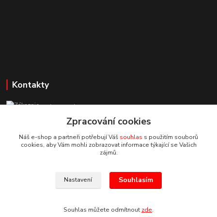
Kontakty
Zákaznická podpora StuhyLevně.cz
+420 725 618 353
Zpracování cookies
(Po-Pá, 8-16 hod.)
Náš e-shop a partneři potřebují Váš
souhlas
s použitím souborů
cookies, aby Vám mohli zobrazovat informace týkající se Vašich
adamoliver@seznam.cz
zájmů.
Souhlasím
Nastavení
Souhlas můžete odmítnout
zde
.
Vytvořeno na
Eshop-rychle.cz