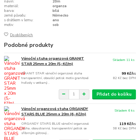
návin:
20m
materiál:
organza
barva:
bílá
země původu:
Německo
s drátkem v lemu:
ano
motiv:
sob
Do oblíbených
Podobné produkty
Vánoční stuha organzová GRANIT
Skladem 11 ks
STAR 25mm x 20m (5,-Kč/m)
GRANIT STAR vánoční organzová stuha
99 Kč
/
ks
transparentní, oboulící potisk motiv granitové
82 Kč
bez DPH
hvězdy s vetkaný...
Přidat do košíku
Vánoční organzová stuha ORGANDY
Skladem 6 ks
STARS BLUE 25mm x 20m (6,-Kč/m)
ORGANDY STARS BLUE vánoční organzová
119 Kč
/
ks
stuha, oboustranná, transparentní potisk se
98 Kč
bez DPH
sříbrným glitrový...