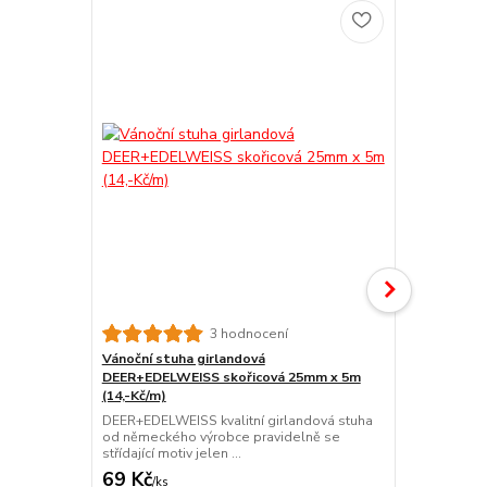
Novinka
Vánoční stu
3 hodnocení
DEER+EDELWE
Vánoční stuha girlandová
Kč/m)
DEER+EDELWEISS skořicová 25mm x 5m
DEER+EDELWE
(14,-Kč/m)
od německéh
DEER+EDELWEISS kvalitní girlandová stuha
střídající moti
od německého výrobce pravidelně se
střídající motiv jelen ...
69 Kč
69 Kč
/
ks
/
ks