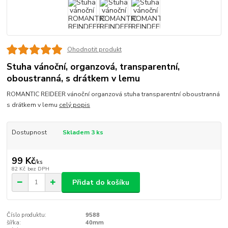
Ohodnotit produkt
Stuha vánoční, organzová, transparentní,
oboustranná, s drátkem v lemu
ROMANTIC REIDEER vánoční organzová stuha transparentní oboustranná
s drátkem v lemu
celý popis
Dostupnost
Skladem 3 ks
99 Kč
/
ks
82 Kč
bez DPH
Přidat do košíku
Číslo produktu:
9588
šířka:
40mm