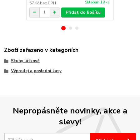
Skladem 19 ks
57 Kč
bez DPH
57 Kč
bez D
Přidat do košíku
Zboží zařazeno v kategoriích
Stuhy látkové
Výprodej a poslední kusy
Nepropásněte novinky, akce a
slevy!