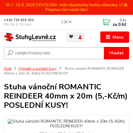
30.7.-10.8. 2026 DOVOLENÁ. Vaše objednávky budou odeslány 11.8.
Přejeme Vám hezké léto!
0
ks
+420 725 618 353
CZK
za
0 Kč
(Po-Pá, 8-16 hod.)
Menu
Hledat
Úvod
Výprodej a poslední kusy
Stuha vánoční ROMANTIC REINDEER
40mm x 20m (5,-Kč/m) POSLEDNÍ KUSY!
Stuha vánoční ROMANTIC
REINDEER 40mm x 20m (5,-Kč/m)
POSLEDNÍ KUSY!