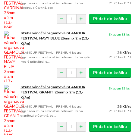
organzová stuha s bohatým potiskem barva
21 Kč
bez DPH
cardinal průsvitná, obo...
Přidat do košíku
Stuha vánoční organzová GLAMOUR
Skladem 33 ks
FESTIVAL NAVY BLUE 25mm x 2m (13,-
Kč/m)
GLAMOUR FESTIVAL - PREMIUM krásná
26 Kč
/
ks
organzová stuha s bohatým potiskem barva sytě
21 Kč
bez DPH
modrá průsvitná, o...
Přidat do košíku
Stuha vánoční organzová GLAMOUR
Skladem 99 ks
FESTIVAL GRANIT 25mm x 2m (13,-
Kč/m)
GLAMOUR FESTIVAL - PREMIUM krásná
26 Kč
/
ks
organzová stuha s bohatým potiskem barva
21 Kč
bez DPH
granitová průsvitná, ob...
Přidat do košíku