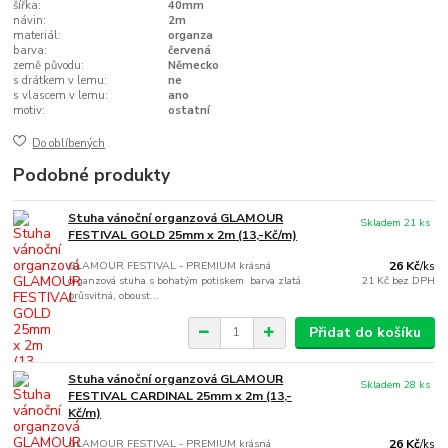
šířka:
40mm
návin:
2m
materiál:
organza
barva:
červená
země původu:
Německo
s drátkem v lemu:
ne
s vlascem v lemu:
ano
motiv:
ostatní
Do oblíbených
Podobné produkty
Stuha vánoční organzová GLAMOUR
Skladem 21 ks
FESTIVAL GOLD 25mm x 2m (13,-Kč/m)
GLAMOUR FESTIVAL - PREMIUM krásná
26 Kč
/
ks
organzová stuha s bohatým potiskem barva zlatá
21 Kč
bez DPH
průsvitná, oboust...
Přidat do košíku
Stuha vánoční organzová GLAMOUR
Skladem 28 ks
FESTIVAL CARDINAL 25mm x 2m (13,-
Kč/m)
GLAMOUR FESTIVAL - PREMIUM krásná
26 Kč
/
ks