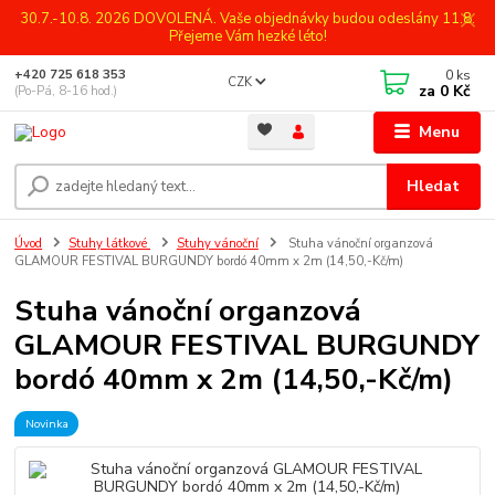
30.7.-10.8. 2026 DOVOLENÁ. Vaše objednávky budou odeslány 11.8.
Přejeme Vám hezké léto!
0
ks
+420 725 618 353
CZK
za
0 Kč
(Po-Pá, 8-16 hod.)
Menu
Hledat
Úvod
Stuhy látkové
Stuhy vánoční
Stuha vánoční organzová
GLAMOUR FESTIVAL BURGUNDY bordó 40mm x 2m (14,50,-Kč/m)
Stuha vánoční organzová
GLAMOUR FESTIVAL BURGUNDY
bordó 40mm x 2m (14,50,-Kč/m)
Novinka