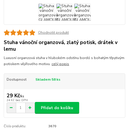
Ohodnotit produkt
Stuha vánoční organzová, zlatý potisk, drátek v
lemu
Luxusní organzová stuha v hlubokém odstínu bordó s bohatým třpytivým
potiskem vějířového motivu.
celý popis
Dostupnost
Skladem 58 ks
29 Kč
/
ks
24 Kč
bez DPH
Přidat do košíku
Číslo produktu:
3670