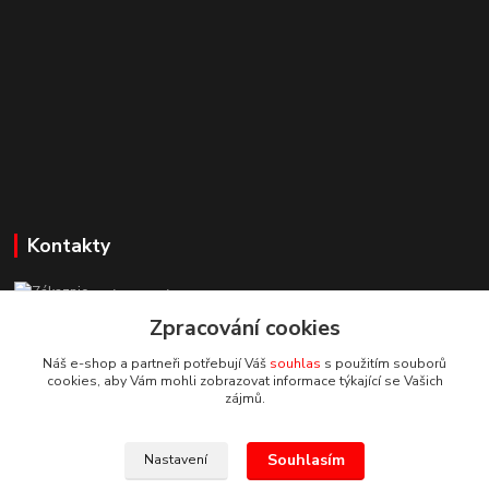
Kontakty
Zákaznická podpora StuhyLevně.cz
+420 725 618 353
Zpracování cookies
(Po-Pá, 8-16 hod.)
Náš e-shop a partneři potřebují Váš
souhlas
s použitím souborů
cookies, aby Vám mohli zobrazovat informace týkající se Vašich
adamoliver@seznam.cz
zájmů.
Souhlasím
Nastavení