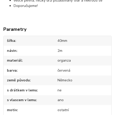
velice pevná, hezky drží požadovaný tvar a nekroutí se
Doporučujeme!
Parametry
šířka
40mm
návin
2m
materiál
organza
barva
červená
země původu
Německo
s drátkem v lemu
ne
s vlascem v lemu
ano
motiv
ostatní