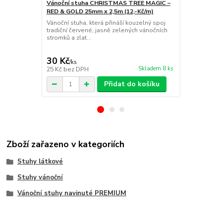
Vánoční stuha CHRISTMAS TREE MAGIC –
RED & GOLD 25mm x 2,5m (12,-Kč/m)
Vánoční stu
Vánoční stuha, která přináší kouzelný spoj
25mm x 2m (
tradiční červené, jasně zelených vánočních
RED STARS V
stromků a zlat...
potiskem če
glitrovým po
30 Kč
24 Kč
/
ks
/
ks
Skladem 8 ks
25 Kč
bez DPH
20 Kč
bez D
Přidat do košíku
Zboží zařazeno v kategoriích
Stuhy látkové
Stuhy vánoční
Vánoční stuhy navinuté PREMIUM