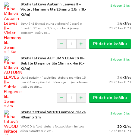
Stuha látková Autumn Leaves II –
Skladem 2 ks
Violet Harmony lila 25mm x 3,5m (8,-
Kč/m)
Bavlněná látková stuha v přírodní úpravě o
28 Kč
/
ks
rozměru 25 mm × 3,5 m, zdobená jemným
23 Kč
bez DPH
potiskem listů v od...
Přidat do košíku
Stuha látková AUTUMN LEAVES III–
Skladem 9 ks
Subtle Elegance lila 15mm x 4m (6,-
Kč/m)
Úzká podzimní bavlněná stuha o rozměru 15
24 Kč
/
ks
mm × 4 m v přírodním tónu s jemným potiskem
20 Kč
bez DPH
listů v odstín...
Přidat do košíku
Stuha taftová WOOD imitace dřeva
Skladem 5 ks
40mm x 2m
WOOD taftová stuha s fotopotiskem imitace
20 Kč
/
ks
dřeva s drátkem v lemu
17 Kč
bez DPH