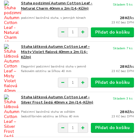
Stuha podzimní Autumn Cotton Leaf -
Skladem 5 ks
Natural Charm 40mm x 2m (14,-Kč/m)
podzimní bavlněná stuha, v jemných tónech
28 Kč
/
ks
23 Kč
bez DPH
Přidat do košíku
Stuha látková Autumn Cotton Leaf –
Skladem 7 ks
Misty Violet fialová 40mm x 2m (14,-
Kč/m)
Elegantní podzimní bavlněná stuha v jemně
28 Kč
/
ks
fialkovém odstínu se šířkou 40 mm
23 Kč
bez DPH
Přidat do košíku
Stuha látková Autumn Cotton Leaf –
Skladem 3 ks
Silver Frost šedá 40mm x 2m (14,-Kč/m)
Podzimní bavlněná stuha ve světlém
28 Kč
/
ks
šedostříbrném odstínu se šířkou 40 mm
23 Kč
bez DPH
Přidat do košíku