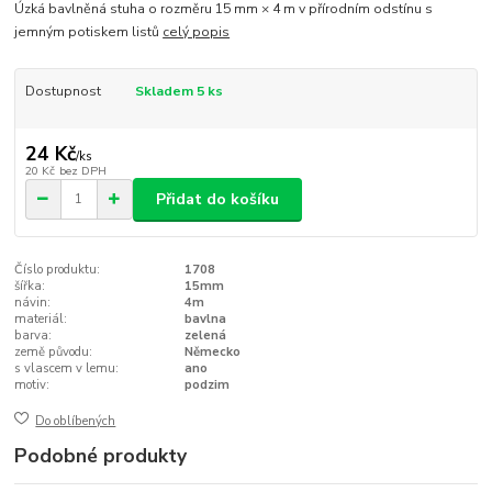
Úzká bavlněná stuha o rozměru 15 mm × 4 m v přírodním odstínu s
jemným potiskem listů
celý popis
Dostupnost
Skladem 5 ks
24 Kč
/
ks
20 Kč
bez DPH
Přidat do košíku
Číslo produktu:
1708
šířka:
15mm
návin:
4m
materiál:
bavlna
barva:
zelená
země původu:
Německo
s vlascem v lemu:
ano
motiv:
podzim
Do oblíbených
Podobné produkty