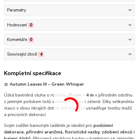
Parametry
Hodnocení
0
Komentáře
0
Související zboží
4
Kompletní specifikace
🎀
Autumn Leaves III – Green Whisper
Úzká bavlněná stuha o rozměru
15 mm × 4 m
v přírodním odstínu
s jemným potiskem listů v různých tónech zelené. Díky vetkanému
vlasci v obou okrajích dobře drží tvar, což usnadňuje tvorbu mašlí
a precizních dekorací.
Svým svěžím barevným laděním je ideální pro
podzimní
dekorace, přírodní aranžmá, floristické vazby, zdobení věnců i
balení dárků
. Přirozená struktura bavlny v kombinaci se zelenými