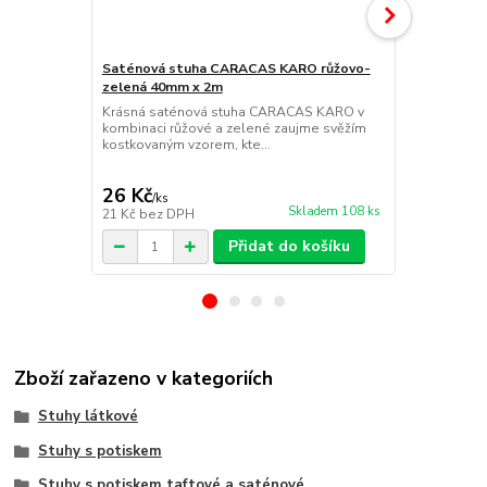
Saténová stuha CARACAS KARO růžovo-
zelená 40mm x 2m
Saténová s
Krásná saténová stuha CARACAS KARO v
oranžová 4
kombinaci růžové a zelené zaujme svěžím
Výrazná sat
kostkovaným vzorem, kte...
kombinaci č
první pohled
26 Kč
26 Kč
/
ks
/
ks
Skladem 108 ks
21 Kč
bez DPH
21 Kč
bez D
Přidat do košíku
Zboží zařazeno v kategoriích
Stuhy látkové
Stuhy s potiskem
Stuhy s potiskem taftové a saténové