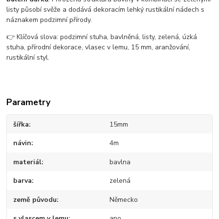
listy působí svěže a dodává dekoracím lehký rustikální nádech s
náznakem podzimní přírody.
👉 Klíčová slova: podzimní stuha, bavlněná, listy, zelená, úzká
stuha, přírodní dekorace, vlasec v lemu, 15 mm, aranžování,
rustikální styl.
Parametry
šířka
15mm
návin
4m
materiál
bavlna
barva
zelená
země původu
Německo
s vlascem v lemu
ano