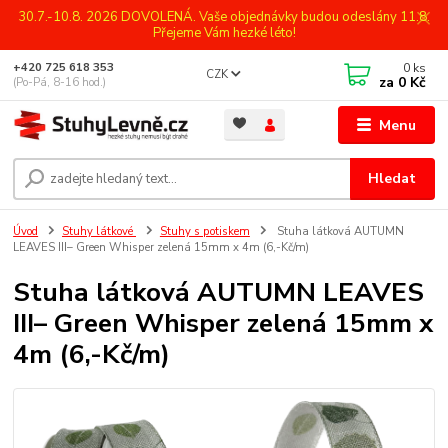
30.7.-10.8. 2026 DOVOLENÁ. Vaše objednávky budou odeslány 11.8.
Přejeme Vám hezké léto!
0
ks
+420 725 618 353
CZK
za
0 Kč
(Po-Pá, 8-16 hod.)
Menu
Hledat
Úvod
Stuhy látkové
Stuhy s potiskem
Stuha látková AUTUMN
LEAVES III– Green Whisper zelená 15mm x 4m (6,-Kč/m)
Stuha látková AUTUMN LEAVES
III– Green Whisper zelená 15mm x
4m (6,-Kč/m)