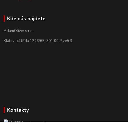
Kde nás najdete
AdamOliver s.r.o.
Klatovská třída 1246/65, 301 00 Plzeň 3
Kontakty
Zákaznická podpora StuhyLevně.cz