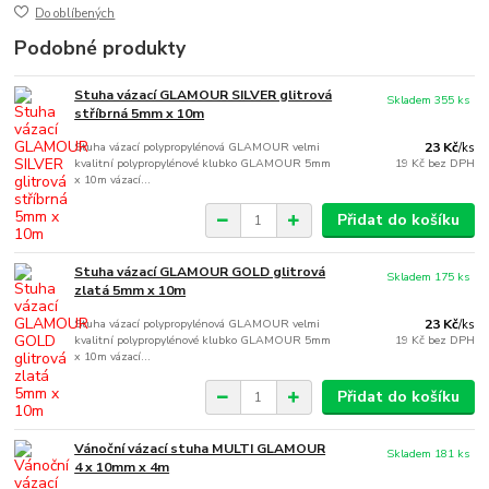
Do oblíbených
Podobné produkty
Stuha vázací GLAMOUR SILVER glitrová
Skladem 355 ks
stříbrná 5mm x 10m
Stuha vázací polypropylénová GLAMOUR velmi
23 Kč
/
ks
kvalitní polypropylénové klubko GLAMOUR 5mm
19 Kč
bez DPH
x 10m vázací...
Přidat do košíku
Stuha vázací GLAMOUR GOLD glitrová
Skladem 175 ks
zlatá 5mm x 10m
Stuha vázací polypropylénová GLAMOUR velmi
23 Kč
/
ks
kvalitní polypropylénové klubko GLAMOUR 5mm
19 Kč
bez DPH
x 10m vázací...
Přidat do košíku
Vánoční vázací stuha MULTI GLAMOUR
Skladem 181 ks
4 x 10mm x 4m