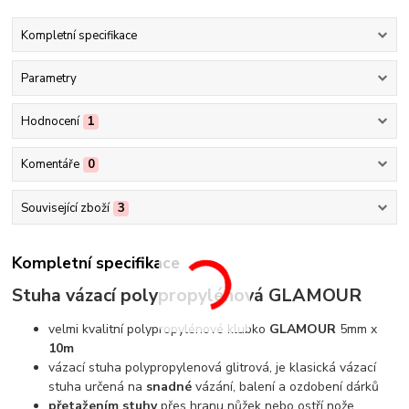
Kompletní specifikace
Parametry
Hodnocení
1
Komentáře
0
Související zboží
3
Kompletní specifikace
Stuha vázací polypropylénová GLAMOUR
velmi kvalitní polypropylénové klubko
GLAMOUR
5mm x
10m
vázací stuha polypropylenová glitrová, je klasická vázací
stuha určená na
snadné
vázání, balení a ozdobení dárků
přetažením stuhy
přes hranu nůžek nebo ostří nože