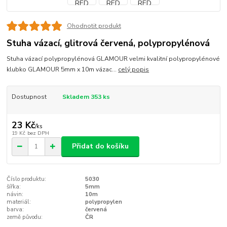
Ohodnotit produkt
Stuha vázací, glitrová červená, polypropylénová
Stuha vázací polypropylénová GLAMOUR velmi kvalitní polypropylénové
klubko GLAMOUR 5mm x 10m vázac...
celý popis
Dostupnost
Skladem 353 ks
23 Kč
/
ks
19 Kč
bez DPH
Přidat do košíku
Číslo produktu:
5030
šířka:
5mm
návin:
10m
materiál:
polypropylen
barva:
červená
země původu:
ČR