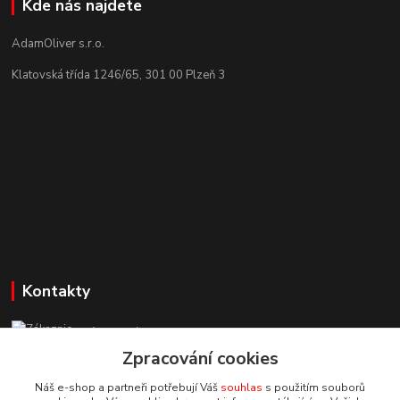
Kde nás najdete
AdamOliver s.r.o.
Klatovská třída 1246/65, 301 00 Plzeň 3
Kontakty
Zákaznická podpora StuhyLevně.cz
+420 725 618 353
Zpracování cookies
(Po-Pá, 8-16 hod.)
Náš e-shop a partneři potřebují Váš
souhlas
s použitím souborů