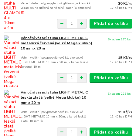
Vázací stuha polypropylenová glitrová, je klasická
20 Kč
/
ks
vázací stuha určená na vázání, balení a ozdobení
17 Kč
bez DPH
...
Přidat do košíku
Vánoční vázací stuha LIGHT METALIC
Skladem 275 ks
metalická červená (velké Mega klubko)
10 mm x 20 m
Velmi kvalitní polypropylénové klubko velké
15 Kč
/
ks
LIGHT METALIC 10 mm x 20 m, v barvě lesklé
12 Kč
bez DPH
červené. 10 m...
Přidat do košíku
Vánoční vázací stuha LIGHT METALIC
Skladem 226 ks
lesklá zlatá (velké Mega klubko) 10
mm x 20 m
Velmi kvalitní polypropylénové klubko velké
15 Kč
/
ks
LIGHT METALIC 10mm x 20m, v barvě lesklé
12 Kč
bez DPH
zlaté. 10 mm ši...
Přidat do košíku