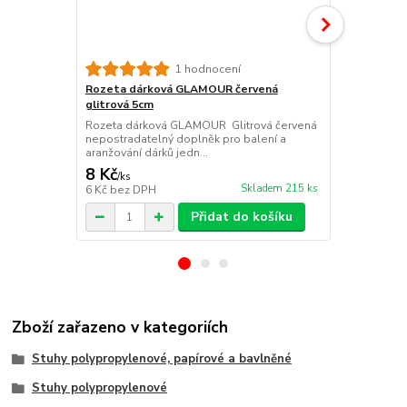
1 hodnocení
Rozeta dárková GLAMOUR červená
Rozeta dár
glitrová 5cm
glitrová 5c
Rozeta dárková GLAMOUR Glitrová červená
Rozeta dárk
nepostradatelný doplněk pro balení a
nepostradate
aranžování dárků jedn...
aranžování dá
8 Kč
8 Kč
/
ks
/
ks
Skladem 215 ks
6 Kč
bez DPH
6 Kč
bez DP
Přidat do košíku
Zboží zařazeno v kategoriích
Stuhy polypropylenové, papírové a bavlněné
Stuhy polypropylenové