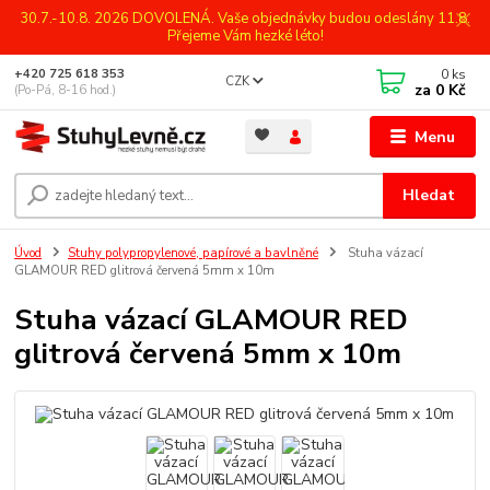
30.7.-10.8. 2026 DOVOLENÁ. Vaše objednávky budou odeslány 11.8.
Přejeme Vám hezké léto!
0
ks
+420 725 618 353
CZK
za
0 Kč
(Po-Pá, 8-16 hod.)
Menu
Hledat
Úvod
Stuhy polypropylenové, papírové a bavlněné
Stuha vázací
GLAMOUR RED glitrová červená 5mm x 10m
Stuha vázací GLAMOUR RED
glitrová červená 5mm x 10m