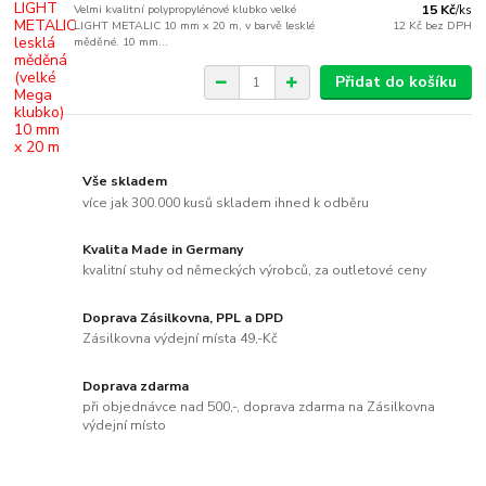
Velmi kvalitní polypropylénové klubko velké
15 Kč
/
ks
LIGHT METALIC 10 mm x 20 m, v barvě lesklé
12 Kč
bez DPH
měděné. 10 mm...
Přidat do košíku
Vše skladem
více jak 300.000 kusů skladem ihned k odběru
Kvalita Made in Germany
kvalitní stuhy od německých výrobců, za outletové ceny
Doprava Zásilkovna, PPL a DPD
Zásilkovna výdejní místa 49,-Kč
Doprava zdarma
při objednávce nad 500,-, doprava zdarma na Zásilkovna
výdejní místo