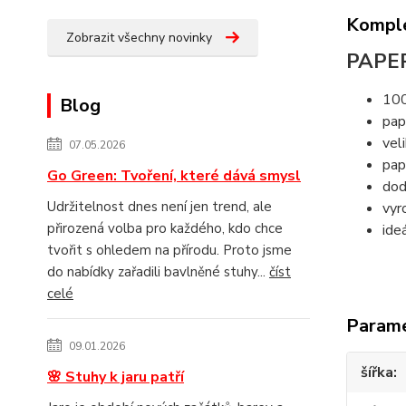
Komple
Zobrazit všechny novinky
PAPE
100
Blog
pap
vel
07.05.2026
pap
Go Green: Tvoření, které dává smysl
dod
Udržitelnost dnes není jen trend, ale
vyr
přirozená volba pro každého, kdo chce
ide
tvořit s ohledem na přírodu. Proto jsme
do nabídky zařadili bavlněné stuhy...
číst
celé
Param
09.01.2026
šířka
🌸 Stuhy k jaru patří