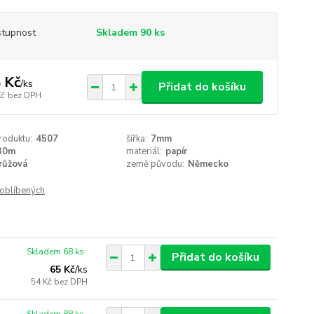
tupnost
Skladem 90 ks
 Kč
/
ks
Přidat do košíku
Kč
bez DPH
roduktu:
4507
šířka:
7mm
30m
materiál:
papír
růžová
země původu:
Německo
oblíbených
Skladem 68 ks
Přidat do košíku
65 Kč
/
ks
54 Kč
bez DPH