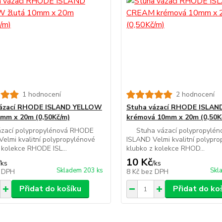
1 hodnocení
2 hodnocení
vázací RHODE ISLAND YELLOW
Stuha vázací RHODE ISLA
0mm x 20m (0,50Kč/m)
krémová 10mm x 20m (0,50K
ázací polypropylénová RHODE
Stuha vázací polypropylé
elmi kvalitní polypropylénové
ISLAND Velmi kvalitní polypr
 kolekce RHODE ISL...
klubko z kolekce RHOD...
10 Kč
/
ks
/
ks
Skladem 203 ks
Skl
 DPH
8 Kč
bez DPH
Přidat do košíku
Přidat do ko