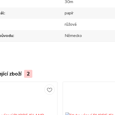
30m
ál
papír
růžová
původu
Německo
jící zboží
2