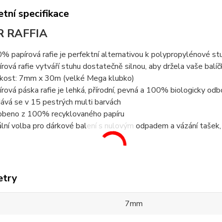
tní specifikace
R RAFFIA
% papírová rafie je perfektní alternativou k polypropylénové st
írová rafie vytváří stuhu dostatečně silnou, aby držela vaše balí
ikost: 7mm x 30m (velké Mega klubko)
írová páska rafie je lehká, přírodní, pevná a 100% biologicky od
ává se v 15 pestrých multi barvách
obeno z 100% recyklovaného papíru
ální volba pro dárkové balení s nulovým odpadem a vázání tašek, l
etry
7mm