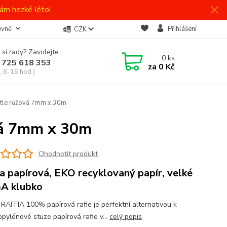
ám hezké léto!
evně
Přihlášení
CZK
 si rady? Zavolejte.
0
ks
 725 618 353
za
0 Kč
, 8-16 hod.)
ětle růžová 7mm x 30m
vá 7mm x 30m
Ohodnotit produkt
a papírová, EKO recyklovaný papír, velké
A klubko
RAFFIA 100% papírová rafie je perfektní alternativou k
opylénové stuze papírová rafie v...
celý popis