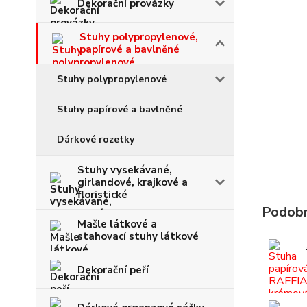
Dekorační provázky
Stuhy polypropylenové,
papírové a bavlněné
Stuhy polypropylenové
Stuhy papírové a bavlněné
Dárkové rozetky
Stuhy vysekávané,
girlandové, krajkové a
floristické
Podobn
Mašle látkové a
stahovací stuhy látkové
Dekorační peří