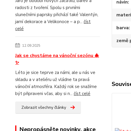
Jaro je období nových začátků, barev a
návin
radosti z tvoření. Spolu s prvními
slunečními paprsky přichází také Valentýn,
materi
jarní dekorace a Velikonoce – a p...
číst
barva
celé
země 
12.09.2025
Jak se chystáme na vánoční sezónu 🎄
✨
Léto je sice teprve za námi, ale u nás ve
skladu a v ateliéru už vládne ta pravá
Souvise
vánoční atmosféra. Každý rok se snažíme
být připraveni včas, aby si n...
číst celé
Zobrazit všechny články
Nepropásněte novinky, akce