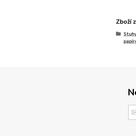
Zboží 
Stuhy
papír
N