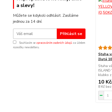
a slevy!
Můžete se kdykoli odhlásit. Zasíláme
jednou za 14 dní.
Přihlásit se
Souhlasím se
zpracováním osobních údajů
za účelem
rozesílky newsletteru.
Stuha 
žlutá 1
Stuha v
ISLAND V
klubko z
10 Kč
8 Kč
bez