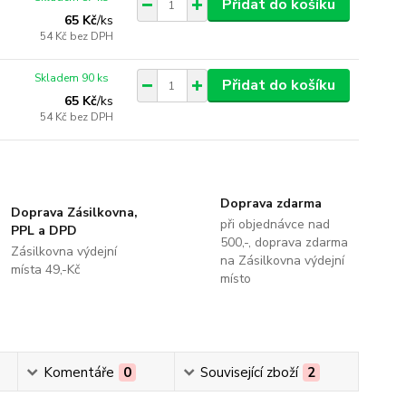
Přidat do košíku
65 Kč
/
ks
54 Kč
bez DPH
Skladem 90 ks
Přidat do košíku
65 Kč
/
ks
54 Kč
bez DPH
Doprava zdarma
Doprava Zásilkovna,
při objednávce nad
PPL a DPD
500,-, doprava zdarma
Zásilkovna výdejní
na Zásilkovna výdejní
místa 49,-Kč
místo
Komentáře
0
Související zboží
2