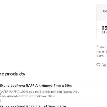
Dos
65
54 
Číslo p
návin:
barva:
Do 
é produkty
Stuha papírová RAFFIA krémová 7mm x 30m
PAPER RAFFIA 100% papírová rafie je perfektní alternativou
k polypropylénové stuze papírová rafie v...
Stuha papírová RAFFIA žlutá 7mm x 30m