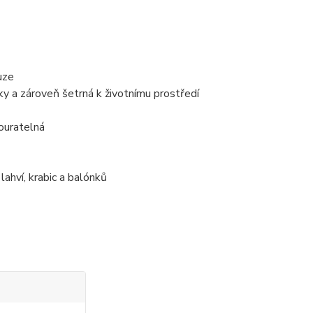
uze
čky a zároveň šetrná k životnímu prostředí
bouratelná
ahví, krabic a balónků