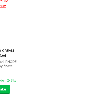
ND CREAM
č/m)
nová RHODE
opylénové
adem 248 ks
šíku