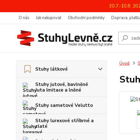
30.7.-10.8. 2
O nás
Jak nakupovat
Obchodní podmínky
Doprava, platba
Úvod
S
Stuhy látkové
Stuh
Stuhy jutové, bavlněné
Juta Imitace a lněné
Stuhy sametové Velutto
Stuhy lurexové stříbrné a
zlaté