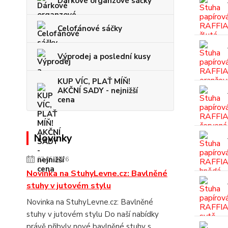
Dárkové organzové sáčky
Celofánové sáčky
Výprodej a poslední kusy
KUP VÍC, PLAŤ MÍŇ!
AKČNÍ SADY - nejnižší
cena
Novinky
07.05.2026
Novinka na StuhyLevne.cz: Bavlněné
stuhy v jutovém stylu
Novinka na StuhyLevne.cz: Bavlněné
stuhy v jutovém stylu Do naší nabídky
právě přibyly nové bavlněné stuhy s