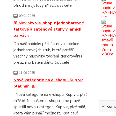
přírodním „jutovým“ vz...
číst celé
09.01.2026
🌸 Novinky v e-shopu: jednobarevné
taftové a saténové stuhy v jarních
barvách
Do naší nabídky přichází nová kolekce
jednobarevných stuh, která potěší
všechny milovníky tvoření, dekorování i
precizního balení dárk...
číst celé
11.09.2025
Nová kategorie na e-shopu: Kup víc,
plať míň! 🎀
Nová kategorie na e-shopu: Kup víc, plať
míň! 🎀 Na našem e-shopu jsme právě
Kompl
spustili novou kategorii Kup víc, plať míň!,
která vám přináší možnost...
číst celé