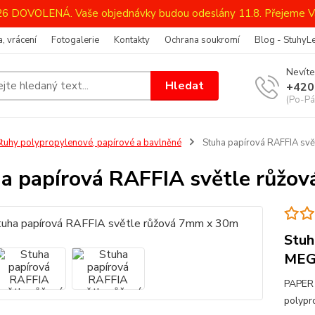
026 DOVOLENÁ. Vaše objednávky budou odeslány 11.8. Přejeme V
, vrácení
Fotogalerie
Kontakty
Ochrana soukromí
Blog - StuhyL
Nevíte
Hledat
+420
(Po-Pá
tuhy polypropylenové, papírové a bavlněné
Stuha papírová RAFFIA sv
a papírová RAFFIA světle růžo
Stuh
MEG
PAPER 
polypr