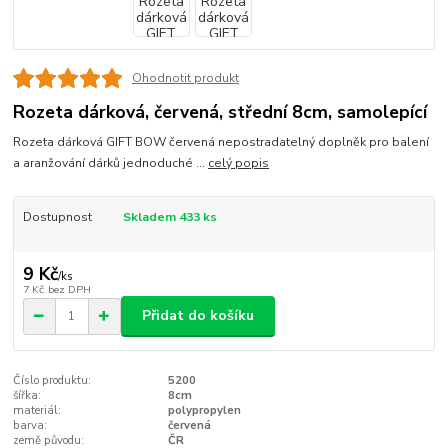
Ohodnotit produkt
Rozeta dárková, červená, střední 8cm, samolepící
Rozeta dárková GIFT BOW červená nepostradatelný doplněk pro balení
a aranžování dárků jednoduché ...
celý popis
Dostupnost
Skladem 433 ks
9 Kč
/
ks
7 Kč
bez DPH
Přidat do košíku
Číslo produktu:
5200
šířka:
8cm
materiál:
polypropylen
barva:
červená
země původu:
ČR