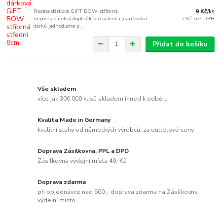
Rozeta dárková GIFT BOW stříbrná
9 Kč
/
ks
nepostradatelný doplněk pro balení a aranžování
7 Kč
bez DPH
dárků jednoduché p...
Přidat do košíku
Vše skladem
více jak 300.000 kusů skladem ihned k odběru
Kvalita Made in Germany
kvalitní stuhy od německých výrobců, za outletové ceny
Doprava Zásilkovna, PPL a DPD
Zásilkovna výdejní místa 49,-Kč
Doprava zdarma
při objednávce nad 500,-, doprava zdarma na Zásilkovna
výdejní místo