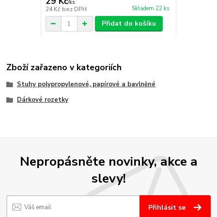
29 Kč
/
ks
Skladem 22 ks
24 Kč
bez DPH
Přidat do košíku
Zboží zařazeno v kategoriích
Stuhy polypropylenové, papírové a bavlněné
Dárkové rozetky
Nepropásněte novinky, akce a
slevy!
Přihlásit se