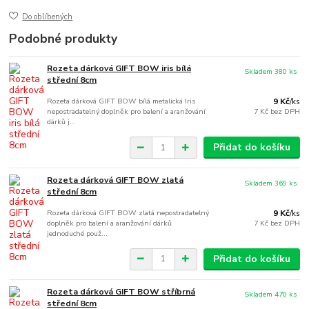
Do oblíbených
Podobné produkty
Rozeta dárková GIFT BOW iris bílá
Skladem 380 ks
střední 8cm
Rozeta dárková GIFT BOW bílá metalická Iris
9 Kč
/
ks
nepostradatelný doplněk pro balení a aranžování
7 Kč
bez DPH
dárků j...
Přidat do košíku
Rozeta dárková GIFT BOW zlatá
Skladem 369 ks
střední 8cm
Rozeta dárková GIFT BOW zlatá nepostradatelný
9 Kč
/
ks
doplněk pro balení a aranžování dárků
7 Kč
bez DPH
jednoduché použ...
Přidat do košíku
Rozeta dárková GIFT BOW stříbrná
Skladem 470 ks
střední 8cm