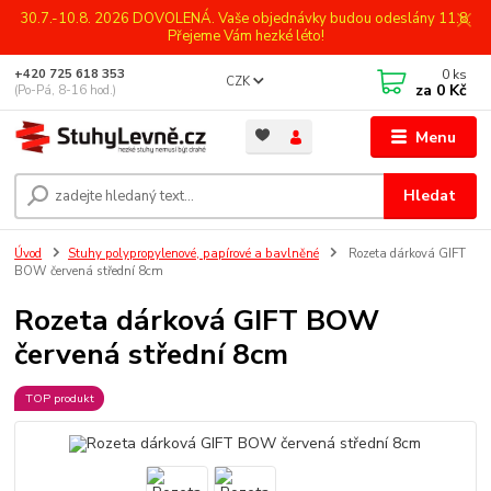
30.7.-10.8. 2026 DOVOLENÁ. Vaše objednávky budou odeslány 11.8.
Přejeme Vám hezké léto!
0
ks
+420 725 618 353
CZK
za
0 Kč
(Po-Pá, 8-16 hod.)
Menu
Hledat
Úvod
Stuhy polypropylenové, papírové a bavlněné
Rozeta dárková GIFT
BOW červená střední 8cm
Rozeta dárková GIFT BOW
červená střední 8cm
TOP produkt