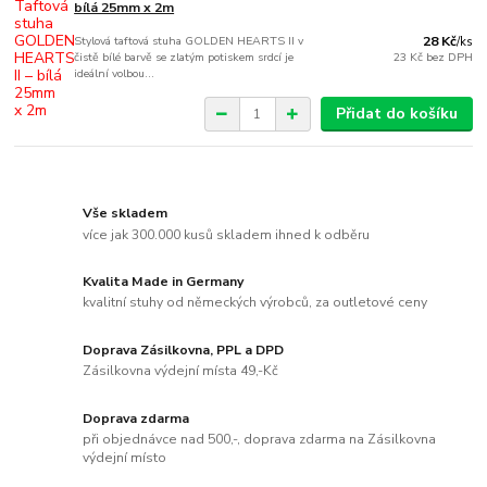
bílá 25mm x 2m
Stylová taftová stuha GOLDEN HEARTS II v
28 Kč
/
ks
čistě bílé barvě se zlatým potiskem srdcí je
23 Kč
bez DPH
ideální volbou...
Přidat do košíku
Vše skladem
více jak 300.000 kusů skladem ihned k odběru
Kvalita Made in Germany
kvalitní stuhy od německých výrobců, za outletové ceny
Doprava Zásilkovna, PPL a DPD
Zásilkovna výdejní místa 49,-Kč
Doprava zdarma
při objednávce nad 500,-, doprava zdarma na Zásilkovna
výdejní místo