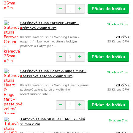
Přidat do košíku
Saténová stuha Forever Cream –
Skladem 22 ks
krémová 25mm x 2m
Klasická svatební stuha Wedding Cream v
28 Kč
/
ks
elegantním krémovém odstínu s lesklým
23 Kč
bez DPH
povrchem a zlatým jedn...
Přidat do košíku
Saténová stuha Heart & Rings Mint –
Skladem 40 ks
pastelově zelená 25mm x 2m
Klasická svatební stuha Wedding Green v jemné
28 Kč
/
ks
pastelově zelené barvě z kvalitního
23 Kč
bez DPH
oboustranného saté...
Přidat do košíku
Taftová stuha SILVER HEARTS – bílá
Skladem 7 ks
25mm x 2m