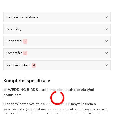
Kompletní specifikace
Parametry
Hodnocení
0
Komentáře
0
Související zboží
4
Kompletní specifikace
🎀
WEDDING BIRDS – bílá svatební stuha se zlatými
holubicemi
Elegantní saténová stuha v bílé barvě s jemným leskem a
výrazným zlatým potiskem holubic a srdíček s glitrovým efektem