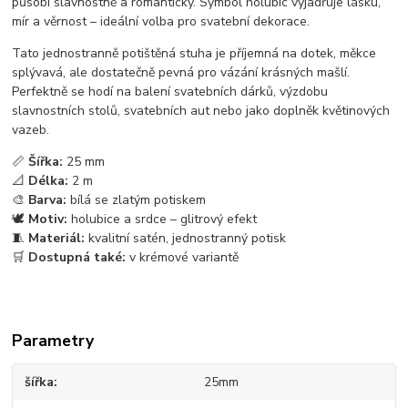
působí slavnostně a romanticky. Symbol holubic vyjadřuje lásku,
mír a věrnost – ideální volba pro svatební dekorace.
Tato jednostranně potištěná stuha je příjemná na dotek, měkce
splývavá, ale dostatečně pevná pro vázání krásných mašlí.
Perfektně se hodí na balení svatebních dárků, výzdobu
slavnostních stolů, svatebních aut nebo jako doplněk květinových
vazeb.
📏
Šířka:
25 mm
📐
Délka:
2 m
🎨
Barva:
bílá se zlatým potiskem
🕊️
Motiv:
holubice a srdce – glitrový efekt
🧵
Materiál:
kvalitní satén, jednostranný potisk
🛒
Dostupná také:
v krémové variantě
Parametry
šířka
25mm