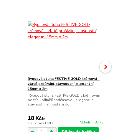
Rypsová stuha FESTIVE GOLD krémová –
zlaté prošívání, slavnostní, elegantní
Rypsová stu
15mm x 2m
stříbrné pro
Rypsová stuha FESTIVE GOLD v krémovém
15mm x 2m
odstínu přináší nadčasovou eleganci a
Rypsová stuh
slavnostní atmosféru do...
přináší čisto
slavnostní a
18 Kč
18 Kč
/
ks
/
ks
Skladem 83 ks
15 Kč
bez DPH
15 Kč
bez D
Přidat do košíku