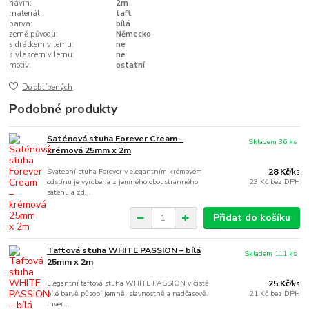
návin:
2m
materiál:
taft
barva:
bílá
země původu:
Německo
s drátkem v lemu:
ne
s vlascem v lemu:
ne
motiv:
ostatní
Do oblíbených
Podobné produkty
Saténová stuha Forever Cream –
Skladem 36 ks
krémová 25mm x 2m
Svatební stuha Forever v elegantním krémovém
28 Kč
/
ks
odstínu je vyrobena z jemného oboustranného
23 Kč
bez DPH
saténu a zd...
Přidat do košíku
Taftová stuha WHITE PASSION – bílá
Skladem 111 ks
25mm x 2m
Elegantní taftová stuha WHITE PASSION v čistě
25 Kč
/
ks
bílé barvě působí jemně, slavnostně a nadčasově.
21 Kč
bez DPH
Inver...