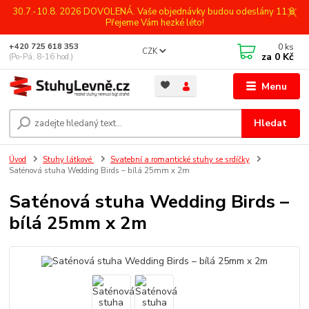
30.7.-10.8. 2026 DOVOLENÁ. Vaše objednávky budou odeslány 11.8.
Přejeme Vám hezké léto!
0
ks
+420 725 618 353
CZK
za
0 Kč
(Po-Pá, 8-16 hod.)
Menu
Hledat
Úvod
Stuhy látkové
Svatební a romantické stuhy se srdíčky
Saténová stuha Wedding Birds – bílá 25mm x 2m
Saténová stuha Wedding Birds –
bílá 25mm x 2m