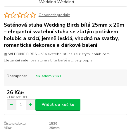
Ohodnotit produkt
Saténová stuha Wedding Birds bílá 25mm x 20m
– elegantní svatební stuha se zlatým potiskem
holubic a srdcí, jemně lesklá, vhodná na svatby,
romantické dekorace a dárkové balení
🎀 WEDDING BIRDS – bílá svatební stuha se zlatými holubicemi
Elegantní saténová stuha v bílé barvě s ...
celý popis
Dostupnost
Skladem 23 ks
26 Kč
/
ks
21 Kč
bez DPH
Přidat do košíku
Číslo produktu:
1530
šířka:
25mm