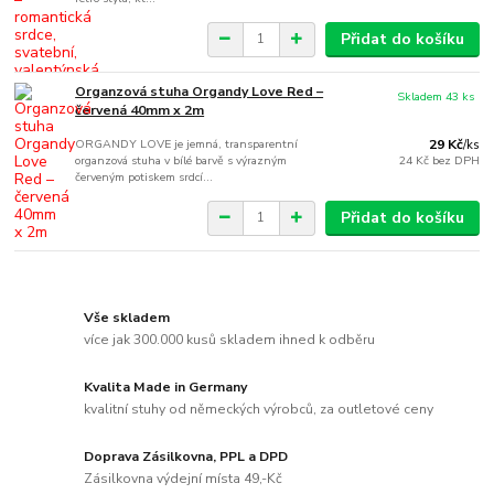
Přidat do košíku
Organzová stuha Organdy Love Red –
Skladem 43 ks
červená 40mm x 2m
ORGANDY LOVE je jemná, transparentní
29 Kč
/
ks
organzová stuha v bílé barvě s výrazným
24 Kč
bez DPH
červeným potiskem srdcí...
Přidat do košíku
Vše skladem
více jak 300.000 kusů skladem ihned k odběru
Kvalita Made in Germany
kvalitní stuhy od německých výrobců, za outletové ceny
Doprava Zásilkovna, PPL a DPD
Zásilkovna výdejní místa 49,-Kč