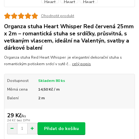
Ohodnotit produkt
Organza stuha Heart Whisper Red červená 25mm
x 2m – romantická stuha se srdíčky, průsvitná, s
vetkaným vlascem, ideální na Valentýn, svatby a
dárkové balení
Organza stuha Red Heart Whisper je elegantní dekorační stuha s
romantickým potiskem srdcí v sytě č...
celý popis
Dostupnost
Skladem 80 ks
Měrná cena
14,50 Kč / m
Balení
2 m
29 Kč
/
ks
24 Kč
bez DPH
Přidat do košíku