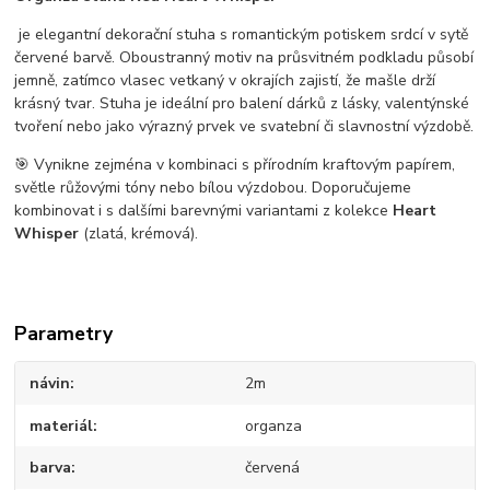
je elegantní dekorační stuha s romantickým potiskem srdcí v sytě
červené barvě. Oboustranný motiv na průsvitném podkladu působí
jemně, zatímco vlasec vetkaný v okrajích zajistí, že mašle drží
krásný tvar. Stuha je ideální pro balení dárků z lásky, valentýnské
tvoření nebo jako výrazný prvek ve svatební či slavnostní výzdobě.
🎯 Vynikne zejména v kombinaci s přírodním kraftovým papírem,
světle růžovými tóny nebo bílou výzdobou. Doporučujeme
kombinovat i s dalšími barevnými variantami z kolekce
Heart
Whisper
(zlatá, krémová).
Parametry
návin
2m
materiál
organza
barva
červená