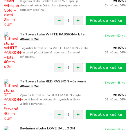
Organza stuha Golden Hearts Whisper je
29 Kč
/
ks
elegantní dekorační stuha s jemným zlatým
24 Kč
bez DPH
potiskem srdcí na...
Přidat do košíku
Taftová stuha WHITE PASSION – bílá
Skladem 50 ks
40mm x 2m
Elegantní taftová stuha WHITE PASSION v čistě
28 Kč
/
ks
bílé barvě působí jemně, slavnostně a velmi
23 Kč
bez DPH
sofistikov...
Přidat do košíku
Taftová stuha RED PASSION – červená
Skladem 48 ks
40mm x 2m
Výrazná taftová stuha RED PASSION v sytě
28 Kč
/
ks
červené barvě je dokonalým symbolem lásky,
23 Kč
bez DPH
vášně a romantik...
Přidat do košíku
Bavlněná stuha LOVE BALLOON
Skladem 23 ks