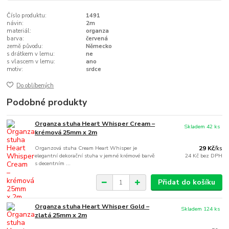
Číslo produktu:
1491
návin:
2m
materiál:
organza
barva:
červená
země původu:
Německo
s drátkem v lemu:
ne
s vlascem v lemu:
ano
motiv:
srdce
Do oblíbených
Podobné produkty
Organza stuha Heart Whisper Cream –
Skladem 42 ks
krémová 25mm x 2m
Organzová stuha Cream Heart Whisper je
29 Kč
/
ks
elegantní dekorační stuha v jemné krémové barvě
24 Kč
bez DPH
s decentním ...
Přidat do košíku
Organza stuha Heart Whisper Gold –
Skladem 124 ks
zlatá 25mm x 2m