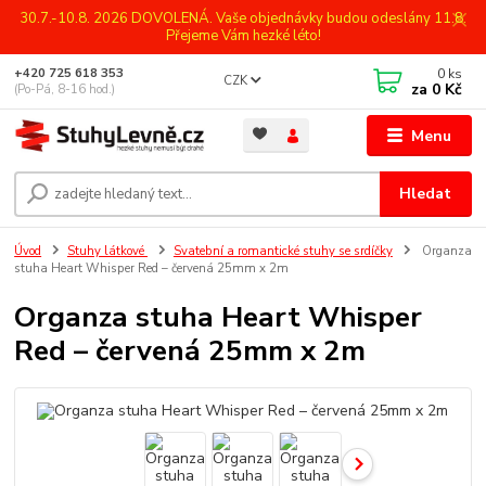
30.7.-10.8. 2026 DOVOLENÁ. Vaše objednávky budou odeslány 11.8.
Přejeme Vám hezké léto!
0
ks
+420 725 618 353
CZK
za
0 Kč
(Po-Pá, 8-16 hod.)
Menu
Hledat
Úvod
Stuhy látkové
Svatební a romantické stuhy se srdíčky
Organza
stuha Heart Whisper Red – červená 25mm x 2m
Organza stuha Heart Whisper
Red – červená 25mm x 2m