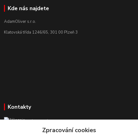
Kde nás najdete
AdamOliver s.r.o.
Klatovská třída 1246/65, 301 00 Plzeň 3
Kontakty
Zákaznická podpora StuhyLevně.cz
+420 725 618 353
Zpracování cookies
(Po-Pá, 8-16 hod.)