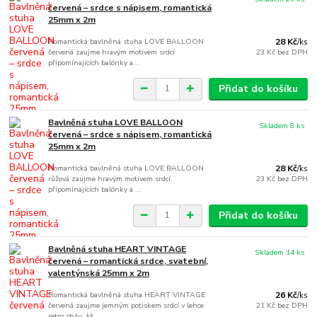
červená – srdce s nápisem, romantická
25mm x 2m
Romantická bavlněná stuha LOVE BALLOON
28 Kč
/
ks
červená zaujme hravým motivem srdcí
23 Kč
bez DPH
připomínajících balónky a...
Přidat do košíku
Bavlněná stuha LOVE BALLOON
Skladem 8 ks
červená – srdce s nápisem, romantická
25mm x 2m
Romantická bavlněná stuha LOVE BALLOON
28 Kč
/
ks
růžová zaujme hravým motivem srdcí
23 Kč
bez DPH
připomínajících balónky a ...
Přidat do košíku
Bavlněná stuha HEART VINTAGE
Skladem 14 ks
červená – romantická srdce, svatební,
valentýnská 25mm x 2m
Romantická bavlněná stuha HEART VINTAGE
26 Kč
/
ks
červená zaujme jemným potiskem srdcí v lehce
21 Kč
bez DPH
retro stylu, kt...