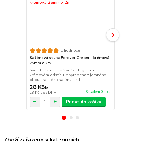
Saténová st
1 hodnocení
25mm x 2m
Saténová stuha Forever Cream – krémová
Klasická sv
25mm x 2m
elegantním 
Svatební stuha Forever v elegantním
povrchem a z
krémovém odstínu je vyrobena z jemného
oboustranného saténu a zd...
28 Kč
28 Kč
/
ks
/
ks
Skladem 36 ks
23 Kč
bez DPH
23 Kč
bez D
Přidat do košíku
Zboží zařazeno v kategoriích