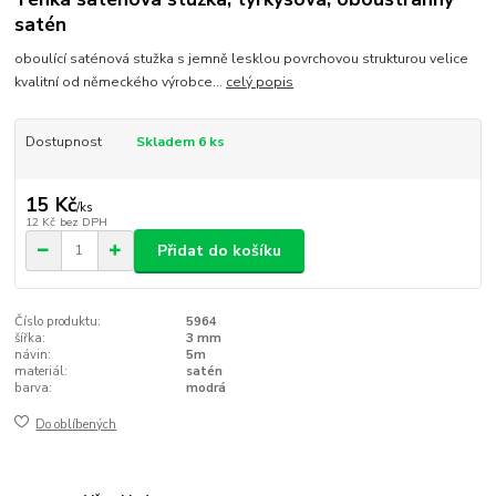
satén
oboulící saténová stužka s jemně lesklou povrchovou strukturou velice
kvalitní od německého výrobce...
celý popis
Dostupnost
Skladem 6 ks
15 Kč
/
ks
12 Kč
bez DPH
Přidat do košíku
Číslo produktu:
5964
šířka:
3 mm
návin:
5m
materiál:
satén
barva:
modrá
Do oblíbených