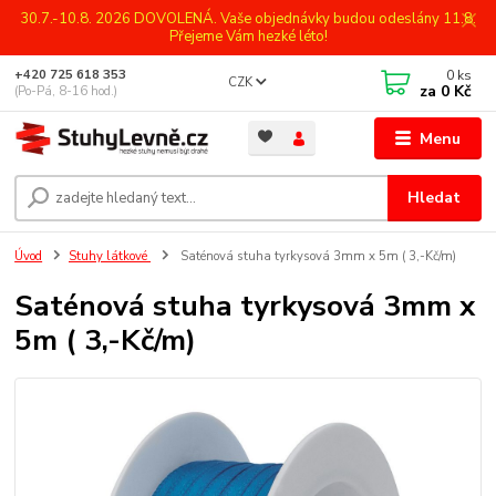
30.7.-10.8. 2026 DOVOLENÁ. Vaše objednávky budou odeslány 11.8.
Přejeme Vám hezké léto!
0
ks
+420 725 618 353
CZK
za
0 Kč
(Po-Pá, 8-16 hod.)
Menu
Hledat
Úvod
Stuhy látkové
Saténová stuha tyrkysová 3mm x 5m ( 3,-Kč/m)
Saténová stuha tyrkysová 3mm x
5m ( 3,-Kč/m)