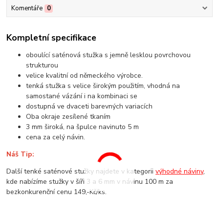
Komentáře
0
Kompletní specifikace
oboulící saténová stužka s jemně lesklou povrchovou
strukturou
velice kvalitní od německého výrobce.
tenká stužka s velice širokým použitím, vhodná na
samostané vázání i na kombinaci se
dostupná ve dvaceti barevných variacích
Oba okraje zesílené tkaním
3 mm široká, na špulce navinuto 5 m
cena za celý návin.
Náš Tip:
Další tenké saténové stužky najdete v kategorii
výhodné náviny
,
kde nabízíme stužky v šíři 3 a 6 mm v návinu 100 m za
bezkonkurenční cenu 149,-Kč/ks.