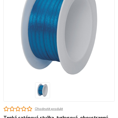
Ohodnotit produkt
Tenká saténová stužka, tyrkysová, oboustranný