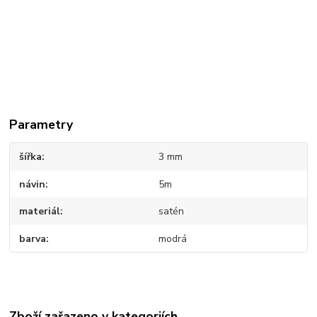
Parametry
šířka
3 mm
návin
5m
materiál
satén
barva
modrá
Zboží zařazeno v kategoriích