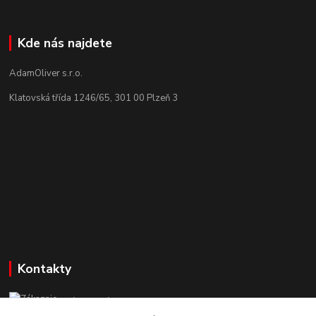
Kde nás najdete
AdamOliver s.r.o.
Klatovská třída 1246/65, 301 00 Plzeň 3
Kontakty
Zákaznická podpora StuhyLevně.cz