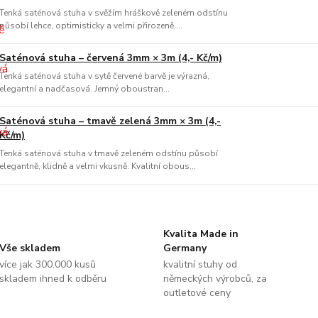
Tenká saténová stuha v svěžím hráškově zeleném odstínu
působí lehce, optimisticky a velmi přirozeně....
Saténová stuha – červená 3mm × 3m (4,- Kč/m)
Tenká saténová stuha v sytě červené barvě je výrazná,
elegantní a nadčasová. Jemný oboustran...
Saténová stuha – tmavě zelená 3mm × 3m (4,-
Kč/m)
Tenká saténová stuha v tmavě zeleném odstínu působí
elegantně, klidně a velmi vkusně. Kvalitní obous...
Kvalita Made in
Vše skladem
Germany
více jak 300.000 kusů
kvalitní stuhy od
skladem ihned k odběru
německých výrobců, za
outletové ceny