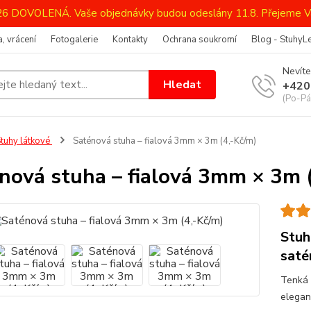
026 DOVOLENÁ. Vaše objednávky budou odeslány 11.8. Přejeme V
, vrácení
Fotogalerie
Kontakty
Ochrana soukromí
Blog - StuhyL
Nevíte
Hledat
+420
(Po-Pá
tuhy látkové
Saténová stuha – fialová 3mm × 3m (4,-Kč/m)
nová stuha – fialová 3mm × 3m 
Stuh
saté
Tenká 
elegant