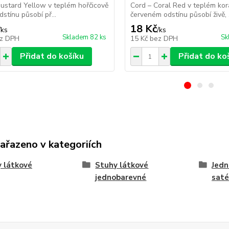
ustard Yellow v teplém hořčicově
Cord – Coral Red v teplém kor
stínu působí př...
červeném odstínu působí živě, .
18 Kč
/
ks
/
ks
Skladem 82 ks
Sk
z DPH
15 Kč
bez DPH
Přidat do košíku
Přidat do ko
zařazeno v kategoriích
 látkové
Stuhy látkové
Jedn
jednobarevné
sat