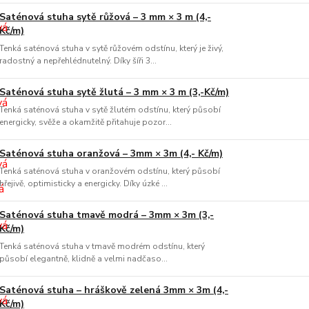
Saténová stuha sytě růžová – 3 mm × 3 m (4,-
Kč/m)
Tenká saténová stuha v sytě růžovém odstínu, který je živý,
radostný a nepřehlédnutelný. Díky šíři 3...
Saténová stuha sytě žlutá – 3 mm × 3 m (3,-Kč/m)
Tenká saténová stuha v sytě žlutém odstínu, který působí
energicky, svěže a okamžitě přitahuje pozor...
Saténová stuha oranžová – 3mm × 3m (4,- Kč/m)
Tenká saténová stuha v oranžovém odstínu, který působí
hřejivě, optimisticky a energicky. Díky úzké ...
Saténová stuha tmavě modrá – 3mm × 3m (3,-
Kč/m)
Tenká saténová stuha v tmavě modrém odstínu, který
působí elegantně, klidně a velmi nadčaso...
Saténová stuha – hráškově zelená 3mm × 3m (4,-
Kč/m)