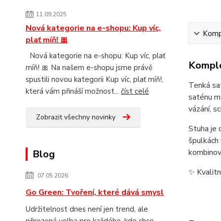
11.09.2025
Nová kategorie na e-shopu: Kup víc,
Kompl
plať míň! 🎀
Nová kategorie na e-shopu: Kup víc, plať
Komple
míň! 🎀 Na našem e-shopu jsme právě
spustili novou kategorii Kup víc, plať míň!,
Tenká sat
která vám přináší možnost...
číst celé
saténu má
vázání, s
Zobrazit všechny novinky
Stuha je 
špulkách 
kombinov
Blog
✨ Kvalitn
07.05.2026
Go Green: Tvoření, které dává smysl
Udržitelnost dnes není jen trend, ale
přirozená volba pro každého, kdo chce