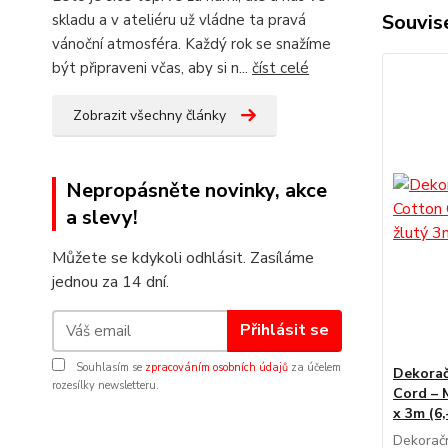
Souvise
skladu a v ateliéru už vládne ta pravá
vánoční atmosféra. Každý rok se snažíme
být připraveni včas, aby si n...
číst celé
Zobrazit všechny články
Nepropásněte novinky, akce
a slevy!
Můžete se kdykoli odhlásit. Zasíláme
jednou za 14 dní.
Přihlásit se
Souhlasím se
zpracováním osobních údajů
za účelem
Dekorač
rozesílky newsletteru.
Cord – 
x 3m (6,
Dekorač