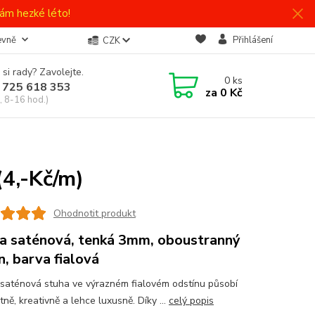
ám hezké léto!
evně
Přihlášení
CZK
 si rady? Zavolejte.
0
ks
 725 618 353
za
0 Kč
, 8-16 hod.)
(4,-Kč/m)
Ohodnotit produkt
a saténová, tenká 3mm, oboustranný
n, barva fialová
saténová stuha ve výrazném fialovém odstínu působí
ně, kreativně a lehce luxusně. Díky ...
celý popis