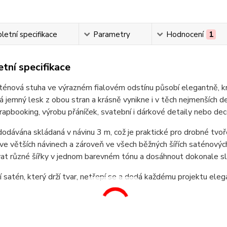
etní specifikace
Parametry
Hodnocení
1
tní specifikace
énová stuha ve výrazném fialovém odstínu působí elegantně, kr
 jemný lesk z obou stran a krásně vynikne i v těch nejmenších de
crapbooking, výrobu přáníček, svatební i dárkové detaily nebo dece
dodávána skládaná v návinu 3 m, což je praktické pro drobné tvoře
ve větších návinech a zároveň ve všech běžných šířích saténový
at různé šířky v jednom barevném tónu a dosáhnout dokonale s
í satén, který drží tvar, netřepí se a dodá každému projektu eleg