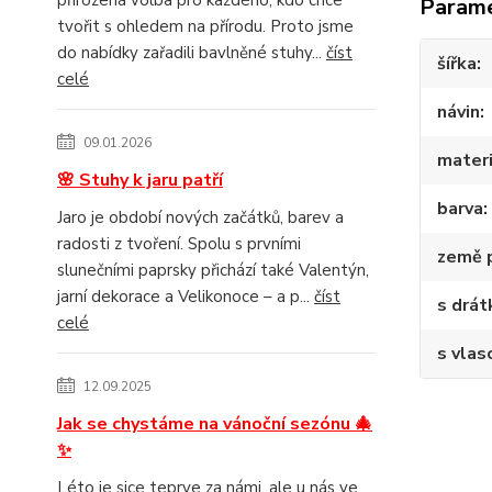
Param
tvořit s ohledem na přírodu. Proto jsme
do nabídky zařadili bavlněné stuhy...
číst
šířka
celé
návin
09.01.2026
materi
🌸 Stuhy k jaru patří
barva
Jaro je období nových začátků, barev a
radosti z tvoření. Spolu s prvními
země 
slunečními paprsky přichází také Valentýn,
jarní dekorace a Velikonoce – a p...
číst
s drá
celé
s vlas
12.09.2025
Jak se chystáme na vánoční sezónu 🎄
✨
Léto je sice teprve za námi, ale u nás ve