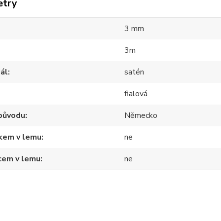
etry
3 mm
3m
ál
satén
fialová
původu
Německo
tkem v lemu
ne
cem v lemu
ne