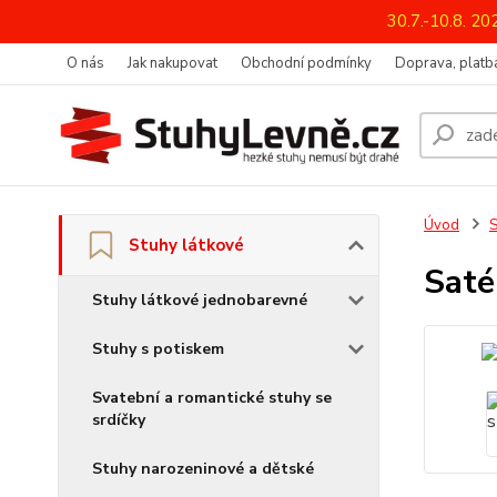
30.7.-10.8. 2
O nás
Jak nakupovat
Obchodní podmínky
Doprava, platba
Úvod
S
Stuhy látkové
Saté
Stuhy látkové jednobarevné
Stuhy s potiskem
Svatební a romantické stuhy se
srdíčky
Stuhy narozeninové a dětské