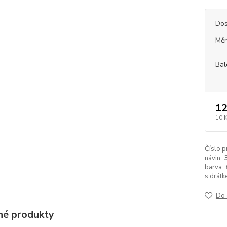
Dos
Měr
Bal
12
10 
Číslo p
návin:
barva:
s drátk
Do 
é produkty