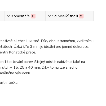
Komentáře
0
Související zboží
5
eativně a lehce luxusně. Díky oboustrannému, kvalitnímu
tailech. Úzká šíře 3 mm je ideální pro jemné dekorace,
ntní floristické práce.
ní i testování barev. Stejný odstín nabízíme také na
ch stuh – 15, 25 a 40 mm. Díky tomu lze snadno
laděného výsledku.
antní tečku.