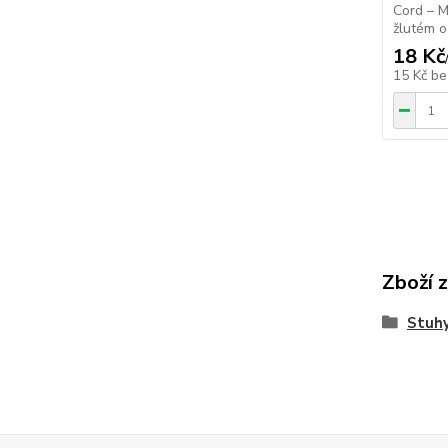
Cord – M
žlutém od
18 Kč
15 Kč
be
Zboží 
Stuhy