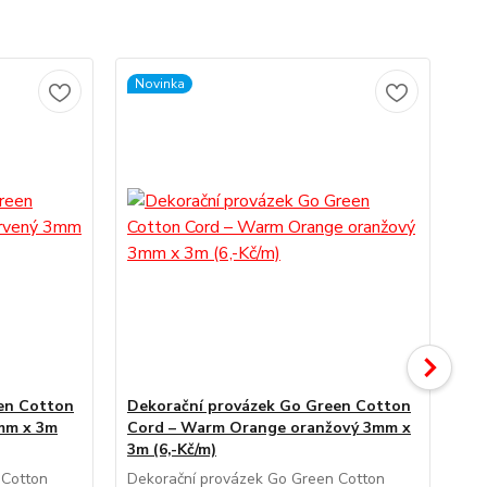
Novinka
en Cotton
Dekorační provázek Go Green Cotton
De
3mm x 3m
Cord – Warm Orange oranžový 3mm x
Co
3m (6,-Kč/m)
3m 
 Cotton
Dekorační provázek Go Green Cotton
Dek