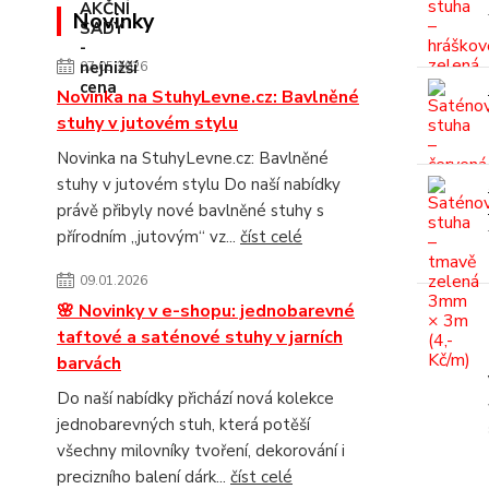
Novinky
07.05.2026
Novinka na StuhyLevne.cz: Bavlněné
stuhy v jutovém stylu
Novinka na StuhyLevne.cz: Bavlněné
stuhy v jutovém stylu Do naší nabídky
právě přibyly nové bavlněné stuhy s
přírodním „jutovým“ vz...
číst celé
09.01.2026
🌸 Novinky v e-shopu: jednobarevné
taftové a saténové stuhy v jarních
barvách
Do naší nabídky přichází nová kolekce
jednobarevných stuh, která potěší
všechny milovníky tvoření, dekorování i
precizního balení dárk...
číst celé