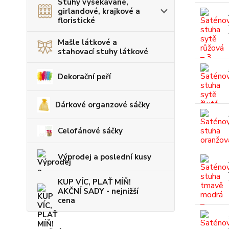
Stuhy vysekávané,
girlandové, krajkové a
floristické
Mašle látkové a
stahovací stuhy látkové
Dekorační peří
Dárkové organzové sáčky
Celofánové sáčky
Výprodej a poslední kusy
KUP VÍC, PLAŤ MÍŇ!
AKČNÍ SADY - nejnižší
cena