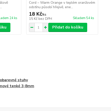
álově
Cord – Warm Orange v teplém oranžovém
Co
..
odstínu působí hřejivě, ene...
mod
18 Kč
18
/
ks
ladem 24 ks
Skladem 54 ks
15 Kč
bez DPH
15
šíku
Přidat do košíku
obarevné stuhy
énové tenké 3-8mm