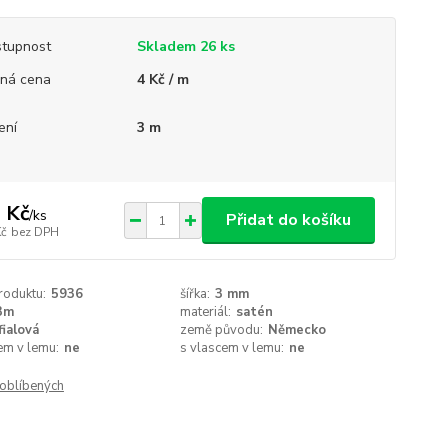
tupnost
Skladem 26 ks
ná cena
4 Kč / m
ení
3 m
 Kč
/
ks
Přidat do košíku
Kč
bez DPH
roduktu:
5936
šířka:
3 mm
3m
materiál:
satén
fialová
země původu:
Německo
em v lemu:
ne
s vlascem v lemu:
ne
oblíbených