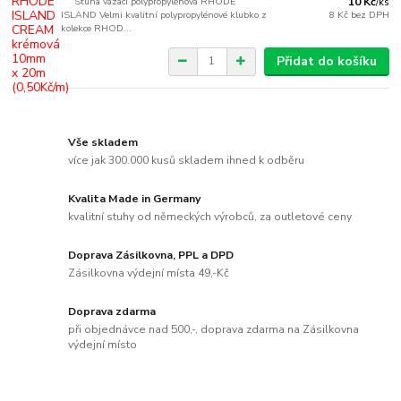
Stuha vázací polypropylénová RHODE
10 Kč
/
ks
ISLAND Velmi kvalitní polypropylénové klubko z
8 Kč
bez DPH
kolekce RHOD...
Přidat do košíku
Vše skladem
více jak 300.000 kusů skladem ihned k odběru
Kvalita Made in Germany
kvalitní stuhy od německých výrobců, za outletové ceny
Doprava Zásilkovna, PPL a DPD
Zásilkovna výdejní místa 49,-Kč
Doprava zdarma
při objednávce nad 500,-, doprava zdarma na Zásilkovna
výdejní místo