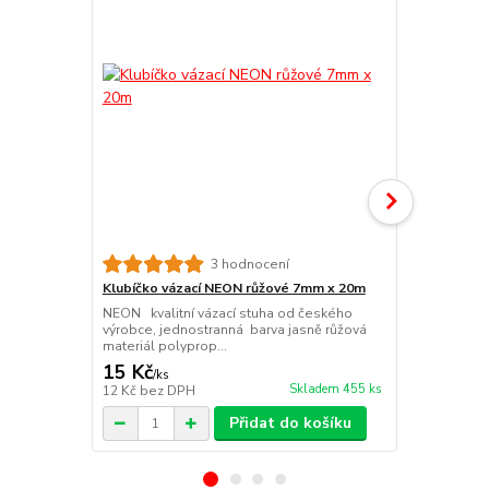
3 hodnocení
Klubíčko vázací NEON růžové 7mm x 20m
Klubíčko vá
NEON kvalitní vázací stuha od českého
NEON kvalitn
výrobce, jednostranná barva jasně růžová
výrobce, jed
materiál polyprop...
zelená materi
15 Kč
15 Kč
/
ks
/
ks
Skladem 455 ks
12 Kč
bez DPH
12 Kč
bez D
Přidat do košíku