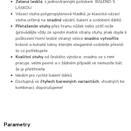
Zelená lesklá
, s jednostranným potiskem BALENO S
LÁSKOU
Vázací stuha polypropylenová hladká, je klasická vázací
stuha určená na
snadné
vázání, balení a ozdobení dárků
Přetažením stuhy
přes hranu nůžek nebo ostří nože
(provádějte vždy ze spodní matné strany stuhy, jinak dojde k
poškození horní lesklé strany) velice
snadno vytvoříte
krásné a bohaté lokny, kterými elegantně ozdobíte přesně
to co potřebujete
Kvalitní stuhy
od českého výrobce, snadno se s nimi
pracuje, velmi pevné a v žádném případě se nemusíte bát,
že je přetrhnete
Ideální pro rychlé balení dárků
Dostupná ve
čtyřech barevných variantách
, vhodných ke
kombinaci, doporučujeme!
Parametry