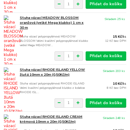
Přidat do košíku
Stuha vázací MEADOW BLOSSOM
Skladem 25 ks
oranžová (velké Mega klubko) 1 cm x
30 m
Stuha vázací polypropylénová MEADOW
15 Kč
/
ks
BLOSSOM Velmi kvalitní polypropylénové klubko
12 Kč
bez DPH
velké Mega MEADOW...
Přidat do košíku
Stuha vázací RHODE ISLAND YELLOW
Skladem 203 ks
žlutá 10mm x 20m (0,50Kč/m)
Stuha vázací polypropylénová RHODE ISLAND
10 Kč
/
ks
Velmi kvalitní polypropylénové klubko z kolekce
8 Kč
bez DPH
RHODE ISL...
Přidat do košíku
Stuha vázací RHODE ISLAND CREAM
Skladem 248 ks
krémová 10mm x 20m (0,50Kč/m)