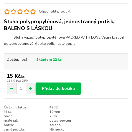
Ohodnotit produkt
Stuha polypropylénová, jednostranný potisk,
BALENO S LÁSKOU
Stuha vázací polypropylénová PACKED WITH LOVE Velmi kvalitní
polypropylénové klubko velk...
celý popis
Dostupnost
Skladem 22 ks
15 Kč
/
ks
12 Kč
bez DPH
Přidat do košíku
Číslo produktu:
4932
šířka:
10mm
návin:
20m
materiál:
polypropylen
barva:
zelená
země původu:
Německo