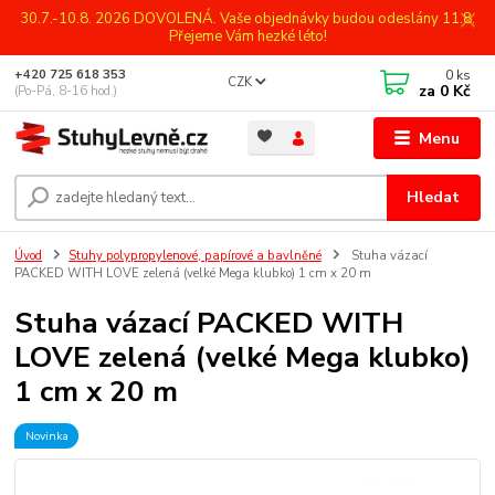
30.7.-10.8. 2026 DOVOLENÁ. Vaše objednávky budou odeslány 11.8.
Přejeme Vám hezké léto!
0
ks
+420 725 618 353
CZK
za
0 Kč
(Po-Pá, 8-16 hod.)
Menu
Hledat
Úvod
Stuhy polypropylenové, papírové a bavlněné
Stuha vázací
PACKED WITH LOVE zelená (velké Mega klubko) 1 cm x 20 m
Stuha vázací PACKED WITH
LOVE zelená (velké Mega klubko)
1 cm x 20 m
Novinka