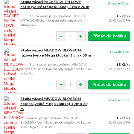
Stuha vázací PACKED WITH LOVE
Skladem 25 ks
natur (velké Mega klubko) 1 cm x 20 m
Stuha vázací polypropylénová PACKED
15 Kč
/
ks
WITH LOVE Velmi kvalitní polypropylénové
12 Kč
bez DPH
klubko velk...
Přidat do košíku
Stuha vázací MEADOW BLOSSOM
Skladem 9 ks
růžová (velké Mega klubko) 1 cm x 30 m
Stuha vázací polypropylénová MEADOW
15 Kč
/
ks
BLOSSOM Velmi kvalitní polypropylénové klubko
12 Kč
bez DPH
velké M...
Přidat do košíku
Stuha vázací MEADOW BLOSSOM
Skladem 10 ks
zelená (velké Mega klubko) 1 cm x 30
m
Stuha vázací polypropylénová MEADOW
15 Kč
/
ks
BLOSSOM Velmi kvalitní polypropylénové klubko
12 Kč
bez DPH
velké Mega MEADOW...