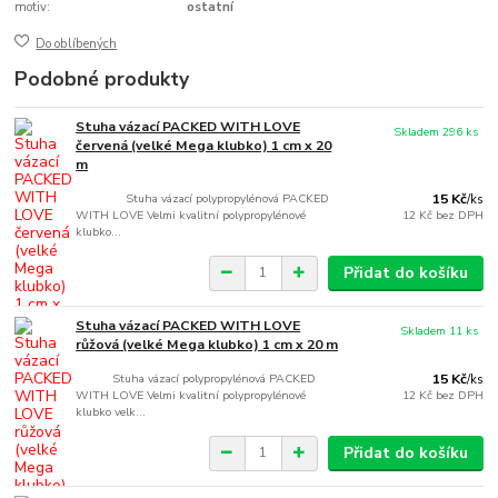
motiv:
ostatní
Do oblíbených
Podobné produkty
Stuha vázací PACKED WITH LOVE
Skladem 296 ks
červená (velké Mega klubko) 1 cm x 20
m
Stuha vázací polypropylénová PACKED
15 Kč
/
ks
WITH LOVE Velmi kvalitní polypropylénové
12 Kč
bez DPH
klubko...
Přidat do košíku
Stuha vázací PACKED WITH LOVE
Skladem 11 ks
růžová (velké Mega klubko) 1 cm x 20 m
Stuha vázací polypropylénová PACKED
15 Kč
/
ks
WITH LOVE Velmi kvalitní polypropylénové
12 Kč
bez DPH
klubko velk...
Přidat do košíku