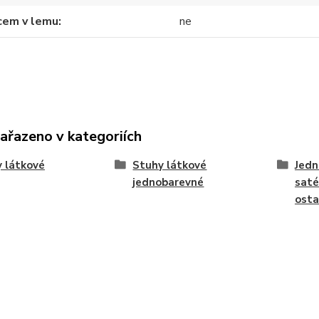
cem v lemu
ne
zařazeno v kategoriích
 látkové
Stuhy látkové
Jedn
jednobarevné
saté
osta