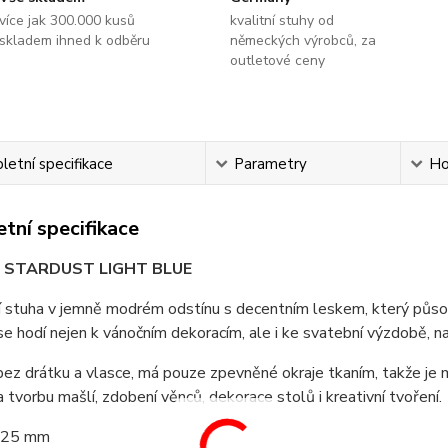
více jak 300.000 kusů
kvalitní stuhy od
skladem ihned k odběru
německých výrobců, za
outletové ceny
etní specifikace
Parametry
Ho
tní specifikace
a STARDUST LIGHT BLUE
 stuha v jemně modrém odstínu s decentním leskem, který působ
se hodí nejen k vánočním dekoracím, ale i ke svatební výzdobě, n
bez drátku a vlasce, má pouze zpevněné okraje tkaním, takže je 
a tvorbu mašlí, zdobení věnců, dekorace stolů i kreativní tvoření.
25 mm