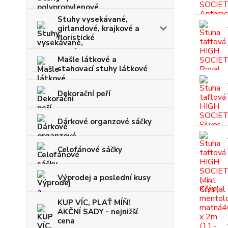
Stuhy vysekávané,
girlandové, krajkové a
floristické
Mašle látkové a
stahovací stuhy látkové
Dekorační peří
Dárkové organzové sáčky
Celofánové sáčky
Výprodej a poslední kusy
KUP VÍC, PLAŤ MÍŇ!
AKČNÍ SADY - nejnižší
cena