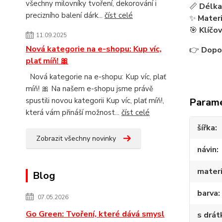
všechny milovníky tvoření, dekorování i
📏
Délka
precizního balení dárk...
číst celé
✨
Materi
🎯
Klíčov
11.09.2025
Nová kategorie na e-shopu: Kup víc,
👉
Dopo
plať míň! 🎀
Nová kategorie na e-shopu: Kup víc, plať
míň! 🎀 Na našem e-shopu jsme právě
spustili novou kategorii Kup víc, plať míň!,
Param
která vám přináší možnost...
číst celé
šířka
Zobrazit všechny novinky
návin
materi
Blog
barva
07.05.2026
Go Green: Tvoření, které dává smysl
s drá