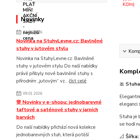
Novinky
07.05.2026
Novinka na StuhyLevne.cz: Bavlněné
stuhy v jutovém stylu
Kompl
Novinka na StuhyLevne.cz: Bavlněné
stuhy v jutovém stylu Do naší nabídky
Komple
právě přibyly nové bavlněné stuhy s
přírodním „jutovým“ vz...
číst celé
🎀
Stuh
09.01.2026
Elegantní
🌸 Novinky v e-shopu: jednobarevné
eleganci 
taftové a saténové stuhy v jarních
Stuha je 
barvách
se hodí n
Do naší nabídky přichází nová kolekce
jednobarevných stuh, která potěší
📐
Šířka: