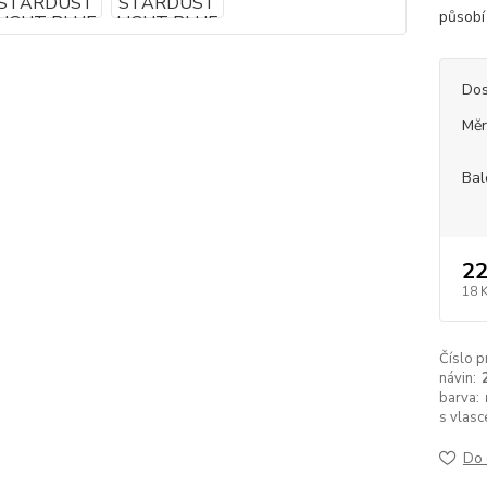
působí
Dos
Měr
Bal
22
18 
Číslo p
návin:
barva:
s vlasc
Do 