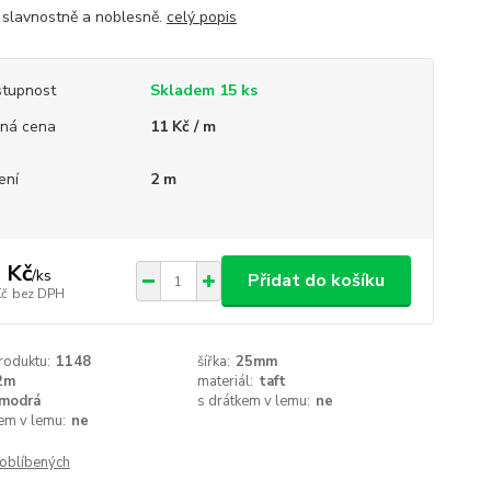
 slavnostně a noblesně.
celý popis
tupnost
Skladem 15 ks
ná cena
11 Kč / m
ení
2 m
 Kč
/
ks
Přidat do košíku
Kč
bez DPH
roduktu:
1148
šířka:
25mm
2m
materiál:
taft
modrá
s drátkem v lemu:
ne
em v lemu:
ne
oblíbených