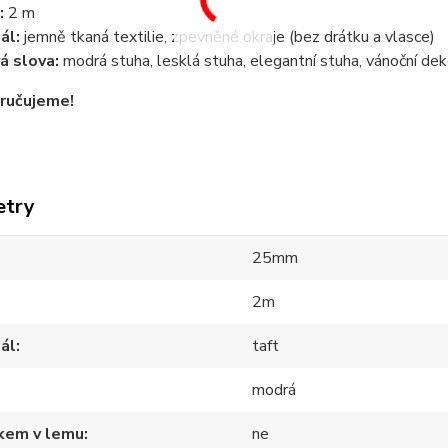
:
2 m
ál:
jemně tkaná textilie, zpevněné okraje (bez drátku a vlasce)
á slova:
modrá stuha, lesklá stuha, elegantní stuha, vánoční dek
ručujeme!
etry
25mm
2m
ál
taft
modrá
tkem v lemu
ne