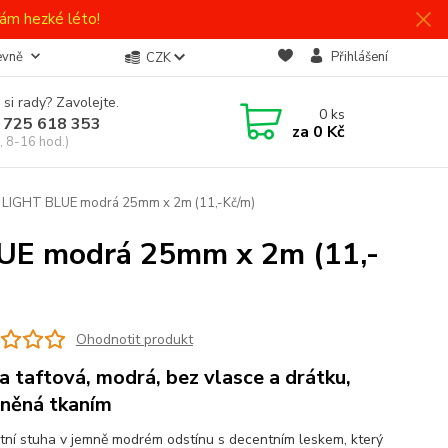
ám hezké léto!
evně
Přihlášení
CZK
 si rady? Zavolejte.
0
ks
 725 618 353
za
0 Kč
, 8-16 hod.)
 LIGHT BLUE modrá 25mm x 2m (11,-Kč/m)
UE modrá 25mm x 2m (11,-
Ohodnotit produkt
a taftová, modrá, bez vlasce a drátku,
něná tkaním
tní stuha v jemně modrém odstínu s decentním leskem, který