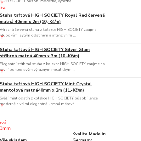
HIGH SOCIETY působí moderně, výrazně...
Stuha taftová HIGH SOCIETY Royal Red červená
matná 40mm x 2m (10,-Kč/m)
Výrazná červená stuha z kolekce HIGH SOCIETY zaujme
hlubokým, sytým odstínem a intenzivním ...
Stuha taftová HIGH SOCIETY Silver Glam
stříbrná matná 40mm x 3m (10,-Kč/m)
Elegantní stříbrná stuha z kolekce HIGH SOCIETY zaujme na
první pohled svým výrazným metalickým ...
Stuha taftová HIGH SOCIETY Mint Crystal
mentolová matná40mm x 2m (11,-Kč/m)
Svěží mint odstín z kolekce HIGH SOCIETY působí lehce,
moderně a velmi elegantně. Jemná mátová...
Kvalita Made in
Vše skladem
Germany