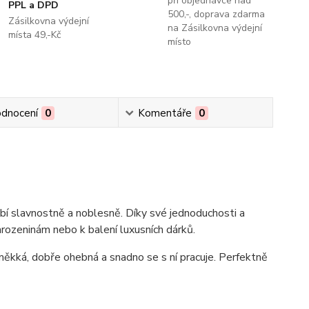
při objednávce nad
PPL a DPD
500,-, doprava zdarma
Zásilkovna výdejní
na Zásilkovna výdejní
místa 49,-Kč
místo
dnocení
0
Komentáře
0
í slavnostně a noblesně. Díky své jednoduchosti a
arozeninám nebo k balení luxusních dárků.
měkká, dobře ohebná a snadno se s ní pracuje. Perfektně