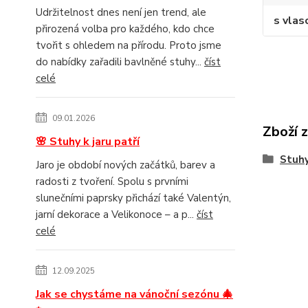
Udržitelnost dnes není jen trend, ale
s vlas
přirozená volba pro každého, kdo chce
tvořit s ohledem na přírodu. Proto jsme
do nabídky zařadili bavlněné stuhy...
číst
celé
09.01.2026
Zboží 
🌸 Stuhy k jaru patří
Stuhy
Jaro je období nových začátků, barev a
radosti z tvoření. Spolu s prvními
slunečními paprsky přichází také Valentýn,
jarní dekorace a Velikonoce – a p...
číst
celé
12.09.2025
Jak se chystáme na vánoční sezónu 🎄