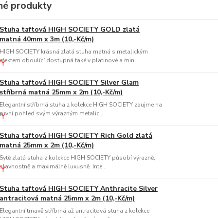
é produkty
Stuha taftová HIGH SOCIETY GOLD zlatá
matná 40mm x 3m (10,-Kč/m)
HIGH SOCIETY krásná zlatá stuha matná s metalickým
efektem oboulící dostupná také v platinové a min...
Stuha taftová HIGH SOCIETY Silver Glam
stříbrná matná 25mm x 2m (10,-Kč/m)
Elegantní stříbrná stuha z kolekce HIGH SOCIETY zaujme na
první pohled svým výrazným metalic...
Stuha taftová HIGH SOCIETY Rich Gold zlatá
matná 25mm x 2m (10,-Kč/m)
Sytě zlatá stuha z kolekce HIGH SOCIETY působí výrazně,
slavnostně a maximálně luxusně. Inte...
Stuha taftová HIGH SOCIETY Anthracite Silver
antracitová matná 25mm x 2m (10,-Kč/m)
Elegantní tmavě stříbrná až antracitová stuha z kolekce