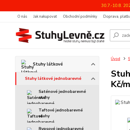
30.7.-10.8. 2
O nás
Jak nakupovat
Obchodní podmínky
Doprava, platba
Úvod
S
Stuhy látkové
Stuh
Stuhy látkové jednobarevné
Kč/m
Saténové jednobarevné
stuhy
Taftové jednobarevné
stuhy
Rypsové jednobarevné