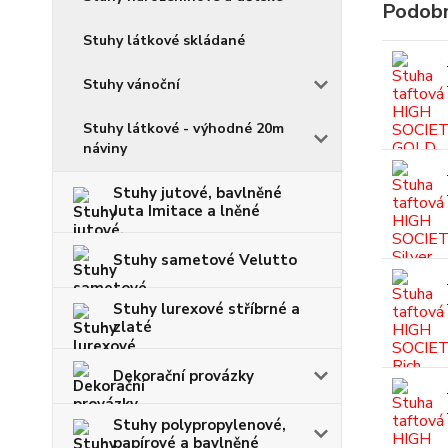
Podobn
Stuhy látkové skládané
Stuhy vánoční
Stuhy látkové - výhodné 20m
náviny
Stuhy jutové, bavlněné
Juta Imitace a lněné
Stuhy sametové Velutto
Stuhy lurexové stříbrné a
zlaté
Dekorační provázky
Stuhy polypropylenové,
papírové a bavlněné