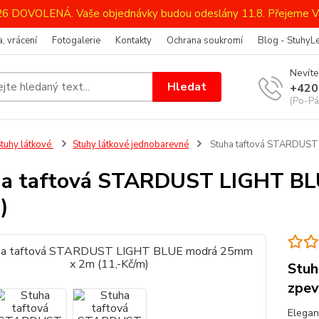
026 DOVOLENÁ. Vaše objednávky budou odeslány 11.8. Přejeme V
, vrácení
Fotogalerie
Kontakty
Ochrana soukromí
Blog - StuhyL
Nevíte
Hledat
+420
(Po-Pá
tuhy látkové
Stuhy látkové jednobarevné
Stuha taftová STARDUST
a taftová STARDUST LIGHT BL
)
Stuh
zpev
Elegan