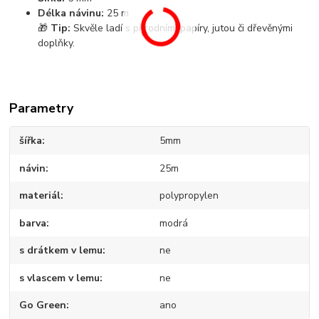
Délka návinu:
25 m
🎁
Tip:
Skvěle ladí s přírodními papíry, jutou či dřevěnými
doplňky.
Parametry
šířka
5mm
návin
25m
materiál
polypropylen
barva
modrá
s drátkem v lemu
ne
s vlascem v lemu
ne
Go Green
ano