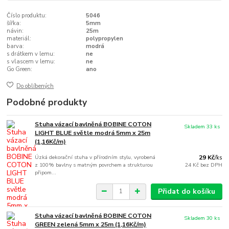
Číslo produktu:
5046
šířka:
5mm
návin:
25m
materiál:
polypropylen
barva:
modrá
s drátkem v lemu:
ne
s vlascem v lemu:
ne
Go Green:
ano
Do oblíbených
Podobné produkty
Stuha vázací bavlněná BOBINE COTON
Skladem 33 ks
LIGHT BLUE světle modrá 5mm x 25m
(1,16Kč/m)
Úzká dekorační stuha v přírodním stylu, vyrobená
29 Kč
/
ks
z 100% bavlny s matným povrchem a strukturou
24 Kč
bez DPH
připom...
Přidat do košíku
Stuha vázací bavlněná BOBINE COTON
Skladem 30 ks
GREEN zelená 5mm x 25m (1,16Kč/m)