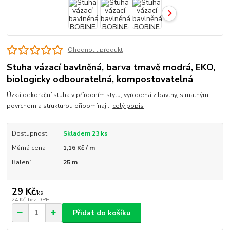
Ohodnotit produkt
Stuha vázací bavlněná, barva tmavě modrá, EKO,
biologicky odbouratelná, kompostovatelná
Úzká dekorační stuha v přírodním stylu, vyrobená z bavlny, s matným
povrchem a strukturou připomínaj...
celý popis
Dostupnost
Skladem 23 ks
Měrná cena
1,16 Kč / m
Balení
25 m
29 Kč
/
ks
24 Kč
bez DPH
Přidat do košíku