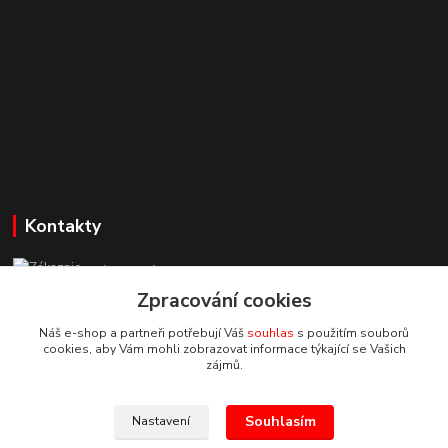
Kontakty
Zákaznická podpora StuhyLevně.cz
+420 725 618 353
Zpracování cookies
(Po-Pá, 8-16 hod.)
Náš e-shop a partneři potřebují Váš
souhlas
s použitím souborů
cookies, aby Vám mohli zobrazovat informace týkající se Vašich
adamoliver@seznam.cz
zájmů.
Souhlasím
Nastavení