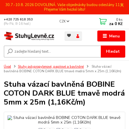
30.7.-10.8. 2026 DOVOLENÁ. Vaše objednávky budou odeslány 11.8.
Přejeme Vám hezké léto!
0
ks
+420 725 618 353
CZK
za
0 Kč
(Po-Pá, 8-16 hod.)
Menu
Hledat
Úvod
Stuhy polypropylenové, papírové a bavlněné
Stuha vázací
bavlněná BOBINE COTON DARK BLUE tmavě modrá 5mm x 25m (1,16Kč/m)
Stuha vázací bavlněná BOBINE
COTON DARK BLUE tmavě modrá
5mm x 25m (1,16Kč/m)