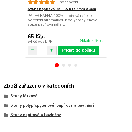
1 hodnocení
Stuha papírová RAFFIA bílá 7mm x 30m
Stuha papír
30m
PAPER RAFFIA 100% papírová rafie je
perfektní alternativou k polypropylénové
PAPER RAFFI
stuze papírová rafie v...
perfektní al
stuze papírová
65 Kč
65 Kč
/
ks
/
ks
Skladem 64 ks
54 Kč
bez DPH
54 Kč
bez D
Přidat do košíku
Zboží zařazeno v kategoriích
Stuhy látkové
Stuhy polypropylenové, papírové a bavlněné
Stuhy papírové a bavlněné