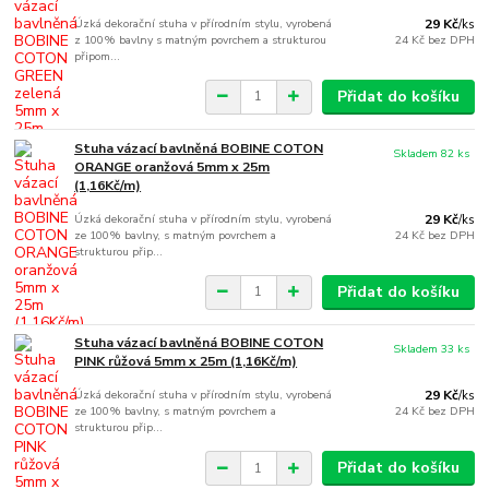
Úzká dekorační stuha v přírodním stylu, vyrobená
29 Kč
/
ks
z 100% bavlny s matným povrchem a strukturou
24 Kč
bez DPH
připom...
Přidat do košíku
Stuha vázací bavlněná BOBINE COTON
Skladem 82 ks
ORANGE oranžová 5mm x 25m
(1,16Kč/m)
Úzká dekorační stuha v přírodním stylu, vyrobená
29 Kč
/
ks
ze 100% bavlny, s matným povrchem a
24 Kč
bez DPH
strukturou přip...
Přidat do košíku
Stuha vázací bavlněná BOBINE COTON
Skladem 33 ks
PINK růžová 5mm x 25m (1,16Kč/m)
Úzká dekorační stuha v přírodním stylu, vyrobená
29 Kč
/
ks
ze 100% bavlny, s matným povrchem a
24 Kč
bez DPH
strukturou přip...
Přidat do košíku