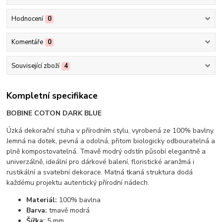
Hodnocení
0
Komentáře
0
Související zboží
4
Kompletní specifikace
BOBINE COTON DARK BLUE
Úzká dekorační stuha v přírodním stylu, vyrobená ze 100% bavlny.
Jemná na dotek, pevná a odolná, přitom biologicky odbouratelná a
plně kompostovatelná. Tmavě modrý odstín působí elegantně a
univerzálně, ideální pro dárkové balení, floristické aranžmá i
rustikální a svatební dekorace. Matná tkaná struktura dodá
každému projektu autentický přírodní nádech.
Materiál:
100% bavlna
Barva:
tmavě modrá
Šířka:
5 mm