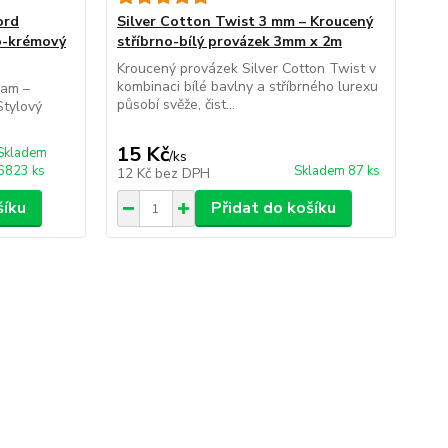
ord
Silver Cotton Twist 3 mm – Kroucený
Go
o-krémový
stříbrno-bílý provázek 3mm x 2m
zla
Kroucený provázek Silver Cotton Twist v
Lur
kombinaci bílé bavlny a stříbrného lurexu
prů
eam –
působí svěže, čist...
půs
Stylový
15 Kč
15
Skladem
/
ks
6823 ks
Skladem 87 ks
12 Kč
bez DPH
12
šíku
Přidat do košíku