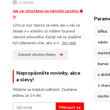
12.09.2025
Jak se chystáme na vánoční sezónu 🎄
✨
Param
Léto je sice teprve za námi, ale u nás ve
skladu a v ateliéru už vládne ta pravá
šířka
vánoční atmosféra. Každý rok se snažíme
návin
být připraveni včas, aby si n...
číst celé
materi
Zobrazit všechny články
barva
Nepropásněte novinky, akce
s drá
a slevy!
s vlas
Můžete se kdykoli odhlásit. Zasíláme
jednou za 14 dní.
motiv
Přihlásit se