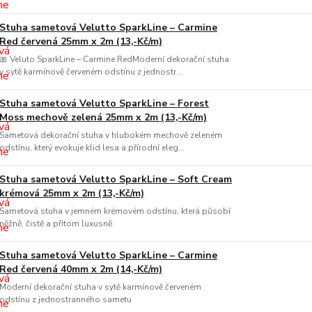
Stuha sametová Velutto SparkLine – Carmine
Red červená 25mm x 2m (13,-Kč/m)
🎀 Veluto SparkLine – Carmine RedModerní dekorační stuha
v sytě karmínově červeném odstínu z jednostr...
Stuha sametová Velutto SparkLine – Forest
Moss mechově zelená 25mm x 2m (13,-Kč/m)
Sametová dekorační stuha v hlubokém mechově zeleném
odstínu, který evokuje klid lesa a přírodní eleg...
Stuha sametová Velutto SparkLine – Soft Cream
krémová 25mm x 2m (13,-Kč/m)
Sametová stuha v jemném krémovém odstínu, která působí
něžně, čistě a přitom luxusně.
Stuha sametová Velutto SparkLine – Carmine
Red červená 40mm x 2m (14,-Kč/m)
Moderní dekorační stuha v sytě karmínově červeném
odstínu z jednostranného sametu