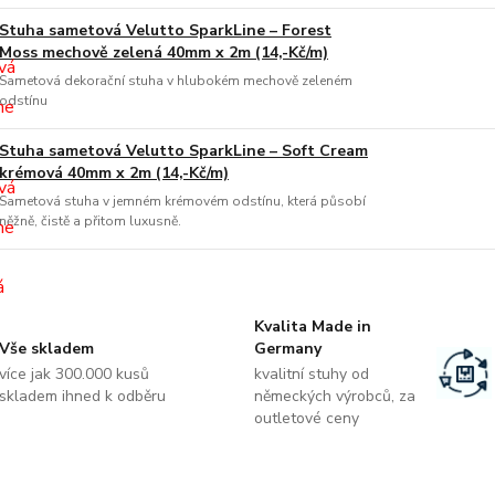
Stuha sametová Velutto SparkLine – Forest
Moss mechově zelená 40mm x 2m (14,-Kč/m)
Sametová dekorační stuha v hlubokém mechově zeleném
odstínu
Stuha sametová Velutto SparkLine – Soft Cream
krémová 40mm x 2m (14,-Kč/m)
Sametová stuha v jemném krémovém odstínu, která působí
něžně, čistě a přitom luxusně.
Kvalita Made in
Vše skladem
Germany
více jak 300.000 kusů
kvalitní stuhy od
skladem ihned k odběru
německých výrobců, za
outletové ceny