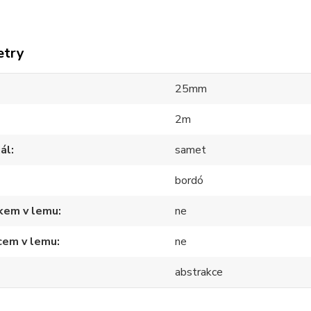
etry
25mm
2m
ál
samet
bordó
tkem v lemu
ne
cem v lemu
ne
abstrakce