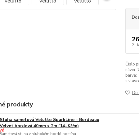
Dos
26
21 
Číslo p
návin:
barva:
s vlasc
Do 
é produkty
Stuha sametová Velutto SparkLine – Bordeaux
Velvet bordová 40mm x 2m (14,-Kč/m)
Sametová stuha v hlubokém bordó odstínu.