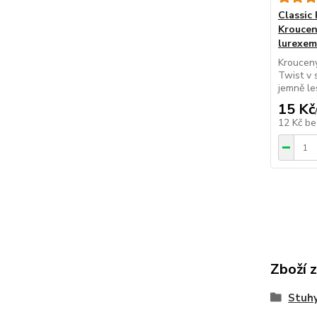
Classic
Kroucen
lurexem
Kroucený
Twist v 
jemně le
15 Kč
12 Kč
be
Zboží 
Stuhy