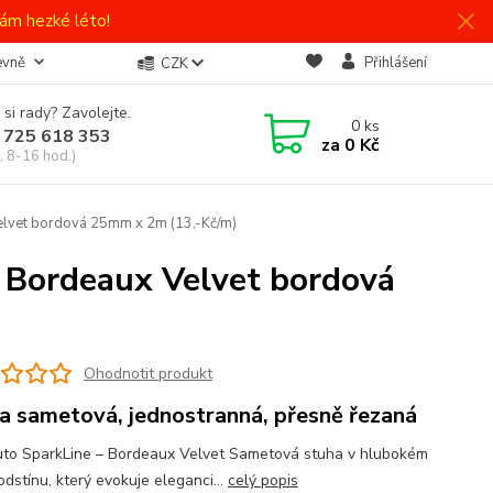
ám hezké léto!
evně
Přihlášení
CZK
 si rady? Zavolejte.
0
ks
 725 618 353
za
0 Kč
, 8-16 hod.)
elvet bordová 25mm x 2m (13,-Kč/m)
 Bordeaux Velvet bordová
Ohodnotit produkt
a sametová, jednostranná, přesně řezaná
uto SparkLine – Bordeaux Velvet Sametová stuha v hlubokém
dstínu, který evokuje eleganci...
celý popis