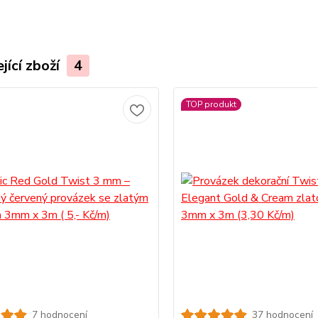
jící zboží
4
TOP produkt
7 hodnocení
37 hodnocení