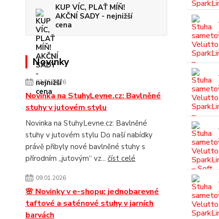
KUP VÍC, PLAŤ MÍŇ!
AKČNÍ SADY - nejnižší
cena
Novinky
07.05.2026
Novinka na StuhyLevne.cz: Bavlněné
stuhy v jutovém stylu
Novinka na StuhyLevne.cz: Bavlněné
stuhy v jutovém stylu Do naší nabídky
právě přibyly nové bavlněné stuhy s
přírodním „jutovým“ vz...
číst celé
09.01.2026
🌸 Novinky v e-shopu: jednobarevné
taftové a saténové stuhy v jarních
barvách