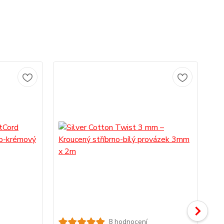
TO
8 hodnocení