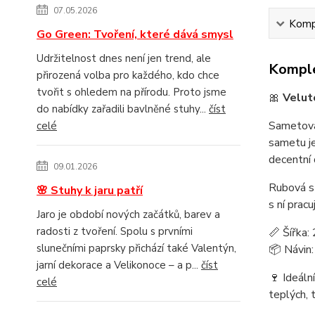
07.05.2026
Kompl
Go Green: Tvoření, které dává smysl
Udržitelnost dnes není jen trend, ale
Komple
přirozená volba pro každého, kdo chce
tvořit s ohledem na přírodu. Proto jsme
🎀
Velut
do nabídky zařadili bavlněné stuhy...
číst
Sametová 
celé
sametu je
decentní 
09.01.2026
Rubová st
🌸 Stuhy k jaru patří
s ní pracu
Jaro je období nových začátků, barev a
radosti z tvoření. Spolu s prvními
📏 Šířka
slunečními paprsky přichází také Valentýn,
📦 Návin:
jarní dekorace a Velikonoce – a p...
číst
🍷 Ideáln
celé
teplých, 