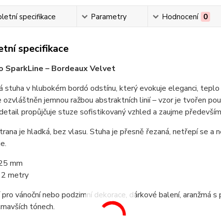
etní specifikace
Parametry
Hodnocení
0
tní specifikace
o SparkLine – Bordeaux Velvet
stuha v hlubokém bordó odstínu, který evokuje eleganci, teplo 
 ozvláštněn jemnou ražbou abstraktních linií – vzor je tvořen po
detail propůjčuje stuze sofistikovaný vzhled a zaujme především 
rana je hladká, bez vlasu. Stuha je přesně řezaná, netřepí se a n
je.
: 25 mm
 2 metry
í pro vánoční nebo podzimní dekorace, dárkové balení, aranžmá s 
tmavších tónech.