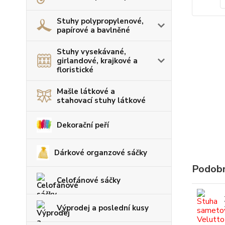
Stuhy polypropylenové,
papírové a bavlněné
Stuhy vysekávané,
girlandové, krajkové a
floristické
Mašle látkové a
stahovací stuhy látkové
Dekorační peří
Dárkové organzové sáčky
Podobn
Celofánové sáčky
Výprodej a poslední kusy