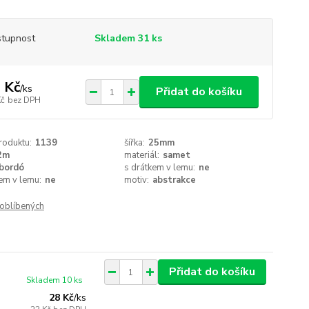
tupnost
Skladem 31 ks
 Kč
/
ks
Přidat do košíku
Kč
bez DPH
roduktu:
1139
šířka:
25mm
2m
materiál:
samet
bordó
s drátkem v lemu:
ne
em v lemu:
ne
motiv:
abstrakce
oblíbených
Přidat do košíku
Skladem 10 ks
28 Kč
/
ks