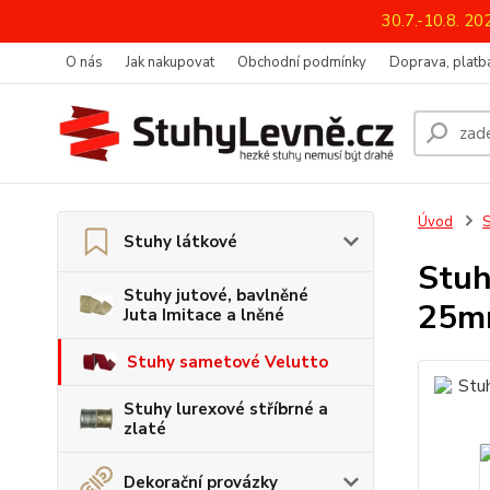
30.7.-10.8. 2
O nás
Jak nakupovat
Obchodní podmínky
Doprava, platba
Úvod
S
Stuhy látkové
Stuh
Stuhy jutové, bavlněné
25mm
Juta Imitace a lněné
Stuhy sametové Velutto
Stuhy lurexové stříbrné a
zlaté
Dekorační provázky