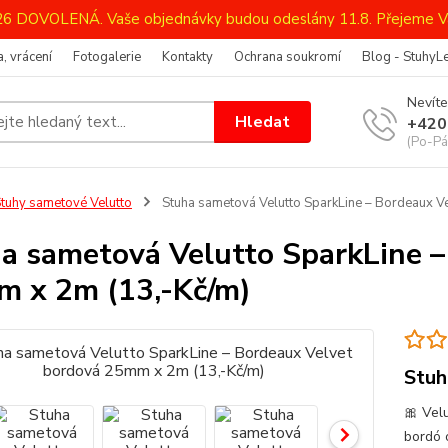
026 DOVOLENÁ. Vaše objednávky budou odeslány 11.8. Přejeme V
, vrácení
Fotogalerie
Kontakty
Ochrana soukromí
Blog - StuhyL
Nevíte
Hledat
+420
(Po-Pá
tuhy sametové Velutto
Stuha sametová Velutto SparkLine – Bordeaux V
a sametová Velutto SparkLine –
 x 2m (13,-Kč/m)
Stuh
🎀 Vel
bordó o