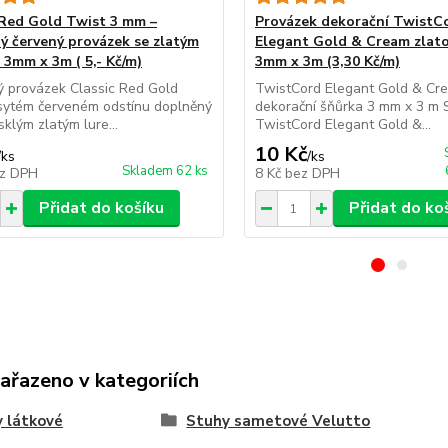
 Red Gold Twist 3 mm –
Provázek dekorační TwistC
ý červený provázek se zlatým
Elegant Gold & Cream zlat
 3mm x 3m ( 5,- Kč/m)
3mm x 3m (3,30 Kč/m)
 provázek Classic Red Gold
TwistCord Elegant Gold & Cr
sytém červeném odstínu doplněný
dekorační šňůrka 3 mm x 3 m 
sklým zlatým lure...
TwistCord Elegant Gold &...
10 Kč
/
ks
/
ks
Skladem 62 ks
z DPH
8 Kč
bez DPH
Přidat do košíku
Přidat do ko
zařazeno v kategoriích
 látkové
Stuhy sametové Velutto