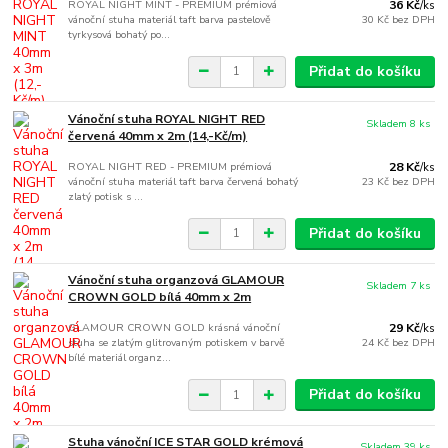
ROYAL NIGHT MINT - PREMIUM prémiová
36 Kč
/
ks
vánoční stuha materiál taft barva pastelově
30 Kč
bez DPH
tyrkysová bohatý po...
Přidat do košíku
Vánoční stuha ROYAL NIGHT RED
Skladem 8 ks
červená 40mm x 2m (14,-Kč/m)
ROYAL NIGHT RED - PREMIUM prémiová
28 Kč
/
ks
vánoční stuha materiál taft barva červená bohatý
23 Kč
bez DPH
zlatý potisk s ...
Přidat do košíku
Vánoční stuha organzová GLAMOUR
Skladem 7 ks
CROWN GOLD bílá 40mm x 2m
GLAMOUR CROWN GOLD krásná vánoční
29 Kč
/
ks
stuha se zlatým glitrovaným potiskem v barvě
24 Kč
bez DPH
bílé materiál organz...
Přidat do košíku
Stuha vánoční ICE STAR GOLD krémová
Skladem 39 ks