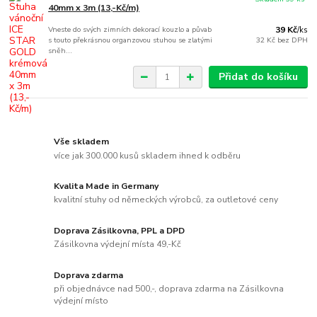
40mm x 3m (13,-Kč/m)
Vneste do svých zimních dekorací kouzlo a půvab
39 Kč
/
ks
s touto překrásnou organzovou stuhou se zlatými
32 Kč
bez DPH
sněh...
Přidat do košíku
Vše skladem
více jak 300.000 kusů skladem ihned k odběru
Kvalita Made in Germany
kvalitní stuhy od německých výrobců, za outletové ceny
Doprava Zásilkovna, PPL a DPD
Zásilkovna výdejní místa 49,-Kč
Doprava zdarma
při objednávce nad 500,-, doprava zdarma na Zásilkovna
výdejní místo