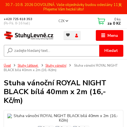
30.7.-10.8. 2026 DOVOLENÁ. Vaše objednávky budou odeslány 11.8.
Přejeme Vám hezké léto!
0
ks
+420 725 618 353
CZK
za
0 Kč
(Po-Pá, 8-16 hod.)
Menu
Hledat
Úvod
Stuhy látkové
Stuhy vánoční
Stuha vánoční ROYAL NIGHT
BLACK bílá 40mm x 2m (16,-Kč/m)
Stuha vánoční ROYAL NIGHT
BLACK bílá 40mm x 2m (16,-
Kč/m)