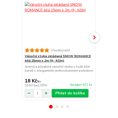
3 hodnocení
Vánoční stuha skládaná SNOW ROMANCE
Vánoční st
bílá 25mm x 2m (9,- Kč/m)
(8,50 Kč/m)
Jemná a půvabná vánoční stuha v čistě bílé
Vánoční stu
barvě s elegantním jednostranným potiskem
čistě bílá s
rustikálním p
18 Kč
17 Kč
/
ks
/
ks
Skladem 671 ks
15 Kč
bez DPH
14 Kč
bez D
Přidat do košíku