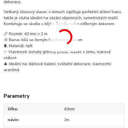
dekorace.
Vetkaný silonový vlasec v lemech zajišťuje perfektní držení tvaru,
takže je stuha ideální na vázání objemných, symetrických mašlí.
Kombinuje se skvěle s bílým, černým nebo stříbrným dekorem.
📏 Rozměr: 40 mm × 2 m
🎨 Barva: bílá se černým třpytivým potiskem
🧵 Materiál: taft
✨ Vlastnosti: bohatý glitrový potisk, vlasec v lemu, tvarová
stálost
🎄 Ideální na: dárkové balení, sváteční dekorace, slavnostní
aranžmá
Parametry
šířka
40mm
návin
2m