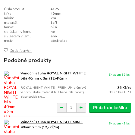
Číslo produktu:
4175
šířka:
40mm
návin:
2m
materiál:
taft
barva:
bílá
s drátkem v lemu:
ne
s vlascem v lemu:
ano
motiv:
abstrakce
Do oblíbených
Podobné produkty
Vánoční stuha ROYAL NIGHT WHITE
Skladem 35 ks
bílá 40mm x 3m (12,-Kč/m)
ROYAL NIGHT WHITE - PREMIUM prémiová
36 Kč
/
ks
vánoční stuha materiál taft barva bílá bohatý
30 Kč
bez DPH
zlatý potisk s g...
Přidat do košíku
Vánoční stuha ROYAL NIGHT MINT
Skladem 42 ks
40mm x 3m (12,-Kč/m)