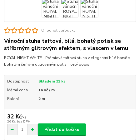
Ohodnotit produkt
Vánoční stuha taftová, bílá, bohatý potisk se
stříbrným glitrovým efektem, s vlascem v lemu
ROYAL NIGHT WHITE - Prémiová taftová stuha v elegantní bílé barvě s
bohatým černým glitrovaným potis...
celý popis
Dostupnost
Skladem 31 ks
Měrná cena
16 Kč / m
Balení
2 m
32 Kč
/
ks
26 Kč
bez DPH
Přidat do košíku