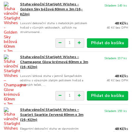
Stuha vánoční Starlight Wishes -
Skladem 149 ks
Golden Sky béžová 60mm x 3m (16,-
Kč/m)
Luxusní dekorační stuha s metalickým potiskem
48 Kč
/
ks
hvězd v různých velikostech, zářících na
40 Kč
bez DPH
strukturované...
Přidat do košíku
Stuha vánoční Starlight Wishes –
Skladem 197 ks
Champagne Glow krémová 60mm x 3m
(16,-Kč/m)
Luxusní látková stuha v jemně šampaňském
48 Kč
/
ks
odstínu s výrazným zlatým potiskem hvězd a
40 Kč
bez DPH
drobných teček, ...
Přidat do košíku
Stuha vánoční Starlight Wishes –
Skladem 159 ks
Scarlet Sparkle červená 60mm x 3m
(16,-Kč/m)
Elegantní dekorační stuha ve slavnostním
48 Kč
/
ks