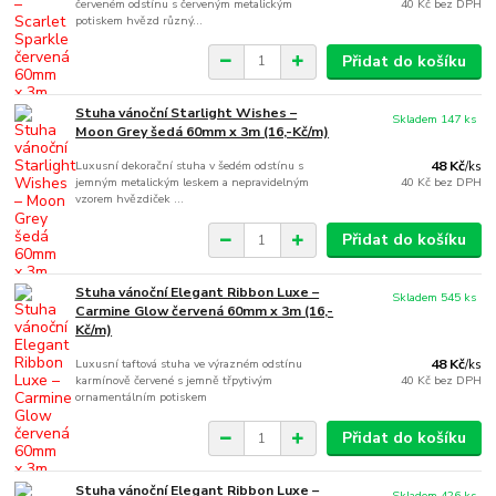
červeném odstínu s červeným metalickým
40 Kč
bez DPH
potiskem hvězd různý...
Přidat do košíku
Stuha vánoční Starlight Wishes –
Skladem 147 ks
Moon Grey šedá 60mm x 3m (16,-Kč/m)
Luxusní dekorační stuha v šedém odstínu s
48 Kč
/
ks
jemným metalickým leskem a nepravidelným
40 Kč
bez DPH
vzorem hvězdiček ...
Přidat do košíku
Stuha vánoční Elegant Ribbon Luxe –
Skladem 545 ks
Carmine Glow červená 60mm x 3m (16,-
Kč/m)
Luxusní taftová stuha ve výrazném odstínu
48 Kč
/
ks
karmínově červené s jemně třpytivým
40 Kč
bez DPH
ornamentálním potiskem
Přidat do košíku
Stuha vánoční Elegant Ribbon Luxe –
Skladem 426 ks