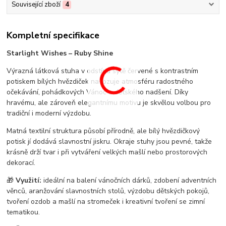
Související zboží
4
Kompletní specifikace
Starlight Wishes – Ruby Shine
Výrazná látková stuha v odstínu sytě červené s kontrastním
potiskem bílých hvězdiček navozuje atmosféru radostného
očekávání, pohádkových Vánoc a dětského nadšení. Díky
hravému, ale zároveň elegantnímu motivu je skvělou volbou pro
tradiční i moderní výzdobu.
Matná textilní struktura působí přírodně, ale bílý hvězdičkový
potisk jí dodává slavnostní jiskru. Okraje stuhy jsou pevné, takže
krásně drží tvar i při vytváření velkých mašlí nebo prostorových
dekorací.
🎁
Využití:
ideální na balení vánočních dárků, zdobení adventních
věnců, aranžování slavnostních stolů, výzdobu dětských pokojů,
tvoření ozdob a mašlí na stromeček i kreativní tvoření se zimní
tematikou.