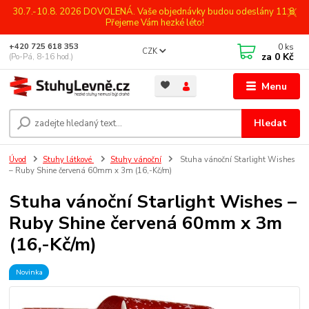
30.7.-10.8. 2026 DOVOLENÁ. Vaše objednávky budou odeslány 11.8.
Přejeme Vám hezké léto!
0
ks
+420 725 618 353
CZK
za
0 Kč
(Po-Pá, 8-16 hod.)
Menu
Hledat
Úvod
Stuhy látkové
Stuhy vánoční
Stuha vánoční Starlight Wishes
– Ruby Shine červená 60mm x 3m (16,-Kč/m)
Stuha vánoční Starlight Wishes –
Ruby Shine červená 60mm x 3m
(16,-Kč/m)
Novinka