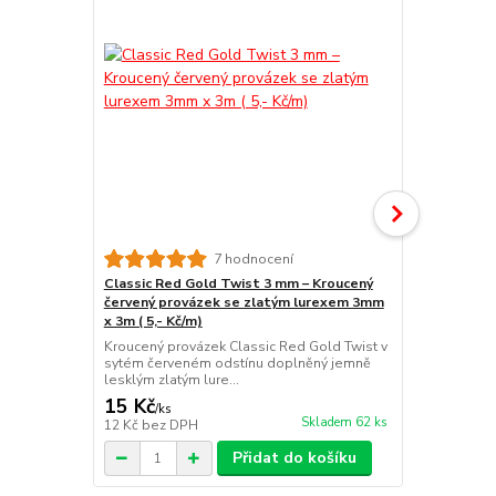
7 hodnocení
Classic Red Gold Twist 3 mm – Kroucený
Provázek de
červený provázek se zlatým lurexem 3mm
Gold & Cre
x 3m ( 5,- Kč/m)
(3,30 Kč/m)
Kroucený provázek Classic Red Gold Twist v
TwistCord E
sytém červeném odstínu doplněný jemně
šňůrka 3 mm 
lesklým zlatým lure...
Gold &...
15 Kč
10 Kč
/
ks
/
ks
Skladem 62 ks
12 Kč
bez DPH
8 Kč
bez DP
Přidat do košíku