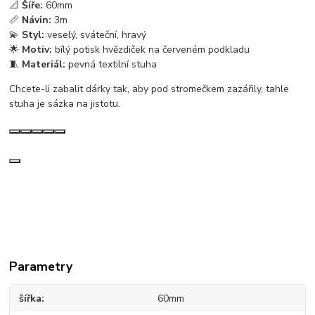
📐
Šíře:
60mm
📏
Návin:
3m
💫
Styl:
veselý, sváteční, hravý
🌟
Motiv:
bílý potisk hvězdiček na červeném podkladu
🧵
Materiál:
pevná textilní stuha
Chcete-li zabalit dárky tak, aby pod stromečkem zazářily, tahle
stuha je sázka na jistotu.
Parametry
šířka
60mm