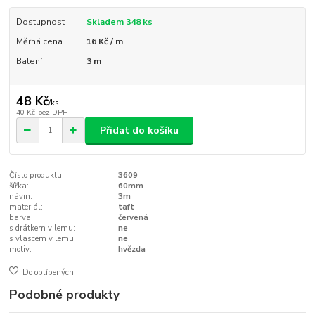
Dostupnost
Skladem 348 ks
Měrná cena
16 Kč / m
Balení
3 m
48 Kč
/
ks
40 Kč
bez DPH
Přidat do košíku
Číslo produktu:
3609
šířka:
60mm
návin:
3m
materiál:
taft
barva:
červená
s drátkem v lemu:
ne
s vlascem v lemu:
ne
motiv:
hvězda
Do oblíbených
Podobné produkty