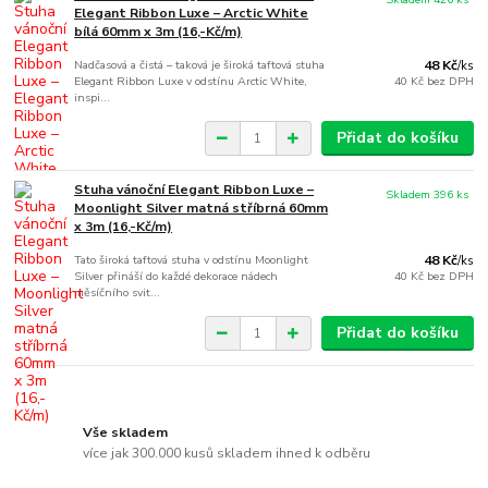
Elegant Ribbon Luxe – Arctic White
bílá 60mm x 3m (16,-Kč/m)
Nadčasová a čistá – taková je široká taftová stuha
48 Kč
/
ks
Elegant Ribbon Luxe v odstínu Arctic White,
40 Kč
bez DPH
inspi...
Přidat do košíku
Stuha vánoční Elegant Ribbon Luxe –
Skladem 396 ks
Moonlight Silver matná stříbrná 60mm
x 3m (16,-Kč/m)
Tato široká taftová stuha v odstínu Moonlight
48 Kč
/
ks
Silver přináší do každé dekorace nádech
40 Kč
bez DPH
měsíčního svit...
Přidat do košíku
Vše skladem
více jak 300.000 kusů skladem ihned k odběru