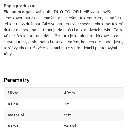
Popis produktu:
Elegantní organzová stuha
DUO COLOR LIME
vyniká svěží
limetkovou barvou a jemným průsvitným efektem, který jí dodává
lehkost a vzdušnost. Díky vetkanému vlascovému okraji perfektně
drží tvar a snadno se formuje do mašlí i dekorativních prvků. Tato
40 mm široká stuha o délce 2 metrů je ideální pro dárkové balení,
slavnostní výzdobu nebo kreativní tvoření, kde chcete dodat jasný
a zářivý akcent. Skvěle se kombinuje s přírodními i pastelovými
tóny.
Parametry
šířka
40mm
návin
2m
materiál
taft
barva
zelená