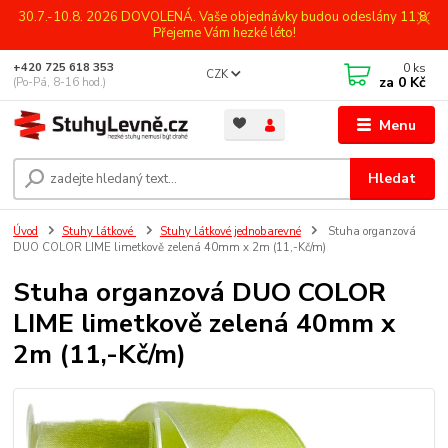
30.7.-10.8. 2026 DOVOLENÁ. Vaše objednávky budou odeslány 11.8.
Přejeme Vám hezké léto!
0
ks
+420 725 618 353
CZK
za
0 Kč
(Po-Pá, 8-16 hod.)
Menu
Hledat
Úvod
Stuhy látkové
Stuhy látkové jednobarevné
Stuha organzová
DUO COLOR LIME limetkově zelená 40mm x 2m (11,-Kč/m)
Stuha organzová DUO COLOR
LIME limetkově zelená 40mm x
2m (11,-Kč/m)