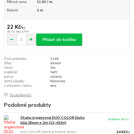
Měrná cena
11 Kč / m
Balení
2 m
22 Kč
/
ks
18 Kč
bez DPH
Přidat do košíku
Číslo produktu:
1146
šířka:
40mm
návin:
2m
materiál:
taft
barva:
zelená
země původu:
Německo
s vlascem v lemu:
ano
Do oblíbených
Podobné produkty
Stuha organzová DUO COLOR žluto
Skladem 56 ks
bílá 25mm x 2m (12,-Kč/m)
DUO COLOR krásná průsvitná stuha v
24 Kč
/
ks