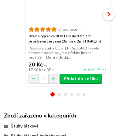
Stuha rypso
3 hodnocení
prošívaná m
Stuha rypsová BUSTER Red Stitch
Rypsová stuh
prošívaná červená 15mm x 2m (10,-Kč/m)
elegantní m
Rypsová stuha BUSTER Red Stitch v sytě
imitací prošív
červené barvě zaujme efektní imitací
prošívání, která jí dodá...
20 Kč
20 Kč
/
ks
/
ks
Skladem 47 ks
17 Kč
bez DPH
17 Kč
bez D
Přidat do košíku
Zboží zařazeno v kategoriích
Stuhy látkové
Stuhy látkové jednobarevné