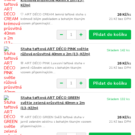
krémová průsvitná 40mm x 2m (13,-
Kč/m)
🤍 ART DÉCO CREAM Jemná taftová stuha s
26 Kč
/
ks
krémově bílým podkladem a bohatým tkaným
21 Kč
bez DPH
vzorem připomínající...
Přidat do košíku
Stuha taftová ART DÉCO PINK světle
Skladem 142 ks
růžová průsvitná 40mm x 2m (13,-Kč/m)
🌸 ART DÉCO PINK Luxusní taftová stuha v
26 Kč
/
ks
jemně růžovém odstínu s bohatým tkaným
21 Kč
bez DPH
vzorem připomínajícím...
Přidat do košíku
Stuha taftová ART DÉCO GREEN
Skladem 132 ks
světle zelená průsvitná 40mm x 2m
(13,-Kč/m)
💚 ART DÉCO GREEN Svěží taftová stuha v
26 Kč
/
ks
jarně zeleném odstínu s bohatým tkaným vzorem
21 Kč
bez DPH
připomínajícím ...