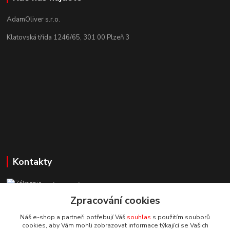
AdamOliver s.r.o.
Klatovská třída 1246/65, 301 00 Plzeň 3
Kontakty
Zákaznická podpora StuhyLevně.cz
+420 725 618 353
Zpracování cookies
(Po-Pá, 8-16 hod.)
Náš e-shop a partneři potřebují Váš
souhlas
s použitím souborů
cookies, aby Vám mohli zobrazovat informace týkající se Vašich
adamoliver@seznam.cz