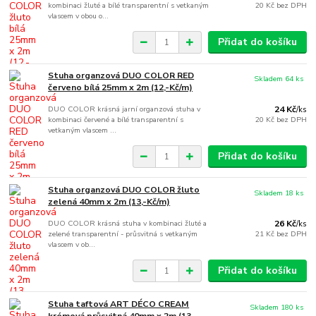
kombinaci žluté a bílé transparentní s vetkaným
20 Kč
bez DPH
vlascem v obou o...
Přidat do košíku
Stuha organzová DUO COLOR RED
Skladem 64 ks
červeno bílá 25mm x 2m (12,-Kč/m)
DUO COLOR krásná jarní organzová stuha v
24 Kč
/
ks
kombinaci červené a bílé transparentní s
20 Kč
bez DPH
vetkaným vlascem ...
Přidat do košíku
Stuha organzová DUO COLOR žluto
Skladem 18 ks
zelená 40mm x 2m (13,-Kč/m)
DUO COLOR krásná stuha v kombinaci žluté a
26 Kč
/
ks
zelené transparentní - průsvitná s vetkaným
21 Kč
bez DPH
vlascem v ob...
Přidat do košíku
Stuha taftová ART DÉCO CREAM
Skladem 180 ks