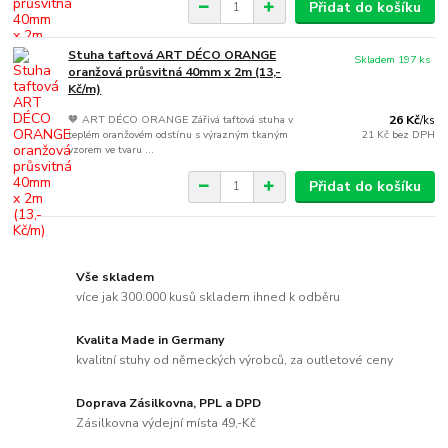
Přidat do košíku
Stuha taftová ART DÉCO ORANGE
Skladem 197 ks
oranžová průsvitná 40mm x 2m (13,-
Kč/m)
🧡 ART DÉCO ORANGE Zářivá taftová stuha v
26 Kč
/
ks
teplém oranžovém odstínu s výrazným tkaným
21 Kč
bez DPH
vzorem ve tvaru ...
Přidat do košíku
Vše skladem
více jak 300.000 kusů skladem ihned k odběru
Kvalita Made in Germany
kvalitní stuhy od německých výrobců, za outletové ceny
Doprava Zásilkovna, PPL a DPD
Zásilkovna výdejní místa 49,-Kč