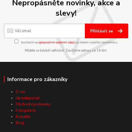
Nepropásněte novinky, akce a
slevy!
Přihlásit se
Souhlasím se
zpracováním osobních údajů
za účelem rozesílky newsletteru.
Můžete se kdykoli odhlásit. Zasíláme jednou za 14 dní.
Informace pro zákazníky
O nás
Jak nakupovat
Obchodní podmínky
Fotogalerie
Kontakty
Blog