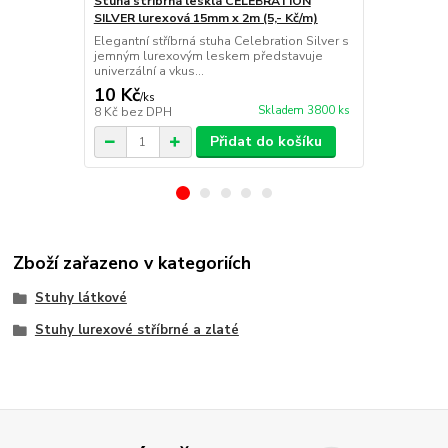
Stuha stříbrná lesklá CELEBRATION
Stuha lure
SILVER lurexová 15mm x 2m (5,- Kč/m)
25mm x 3m (
Elegantní stříbrná stuha Celebration Silver s
CELEBRATION
jemným lurexovým leskem představuje
oboustranná,
univerzální a vkus...
okrajích vetk
10 Kč
18 Kč
/
ks
/
ks
Skladem 3800 ks
8 Kč
bez DPH
15 Kč
bez D
Přidat do košíku
Zboží zařazeno v kategoriích
Stuhy látkové
Stuhy lurexové stříbrné a zlaté