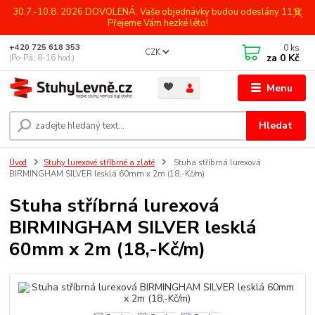
30.7.-10.8. 2026 DOVOLENÁ. Vaše objednávky budou odeslány 11.8.
Přejeme Vám hezké léto!
0
ks
+420 725 618 353
CZK
za
0 Kč
(Po-Pá, 8-16 hod.)
Menu
Hledat
Úvod
Stuhy lurexové stříbrné a zlaté
Stuha stříbrná lurexová
BIRMINGHAM SILVER lesklá 60mm x 2m (18,-Kč/m)
Stuha stříbrná lurexová
BIRMINGHAM SILVER lesklá
60mm x 2m (18,-Kč/m)