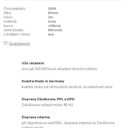
Číslo produktu:
3056
šířka:
60mm
návin:
2m
materiál:
lurex
barva:
stříbrná
země původu:
Německo
s drátkem v lemu:
ano
Do oblíbených
Vše skladem
více jak 300.000 kusů skladem ihned k odběru
Kvalita Made in Germany
kvalitní stuhy od německých výrobců, za outletové ceny
Doprava Zásilkovna, PPL a DPD
Zásilkovna výdejní místa 49,-Kč
Doprava zdarma
při objednávce nad 500,-, doprava zdarma na Zásilkovna
výdejní místo