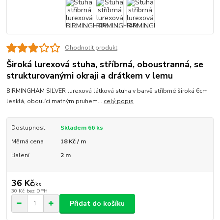
Ohodnotit produkt
Široká lurexová stuha, stříbrná, oboustranná, se
strukturovanými okraji a drátkem v lemu
BIRMINGHAM SILVER lurexová látková stuha v barvě stříbrné široká 6cm
lesklá, oboulící matným pruhem...
celý popis
Dostupnost
Skladem 66 ks
Měrná cena
18 Kč / m
Balení
2 m
36 Kč
/
ks
30 Kč
bez DPH
Přidat do košíku