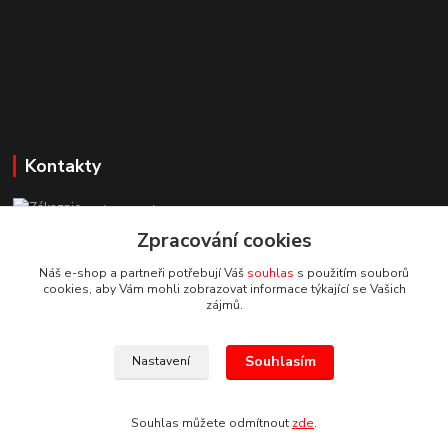
Kontakty
Zákaznická podpora StuhyLevně.cz
+420 725 618 353
Zpracování cookies
(Po-Pá, 8-16 hod.)
Náš e-shop a partneři potřebují Váš
souhlas
s použitím souborů
cookies, aby Vám mohli zobrazovat informace týkající se Vašich
adamoliver@seznam.cz
zájmů.
Souhlasím
Nastavení
Souhlas můžete odmítnout
zde
.
Vytvořeno na
Eshop-rychle.cz