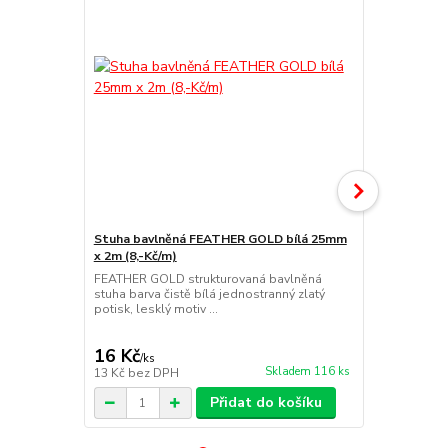
Stuha bavlněná FEATHER GOLD bílá 25mm
x 2m (8,-Kč/m)
Stuha bavln
FEATHER GOLD strukturovaná bavlněná
růžová 25mm
stuha barva čistě bílá jednostranný zlatý
FEATHER PIN
potisk, lesklý motiv ...
barva pastel
potisk, lesk..
16 Kč
16 Kč
/
ks
/
ks
Skladem 116 ks
13 Kč
bez DPH
13 Kč
bez D
Přidat do košíku