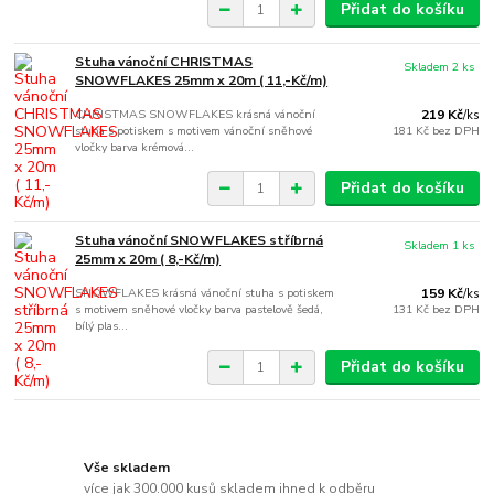
Přidat do košíku
Stuha vánoční CHRISTMAS
Skladem 2 ks
SNOWFLAKES 25mm x 20m ( 11,-Kč/m)
CHRISTMAS SNOWFLAKES krásná vánoční
219 Kč
/
ks
stuha s potiskem s motivem vánoční sněhové
181 Kč
bez DPH
vločky barva krémová...
Přidat do košíku
Stuha vánoční SNOWFLAKES stříbrná
Skladem 1 ks
25mm x 20m ( 8,-Kč/m)
SNOWFLAKES krásná vánoční stuha s potiskem
159 Kč
/
ks
s motivem sněhové vločky barva pastelově šedá,
131 Kč
bez DPH
bílý plas...
Přidat do košíku
Vše skladem
více jak 300.000 kusů skladem ihned k odběru