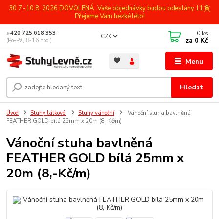
30.7.-10.8. 2026 DOVOLENÁ. Vaše objednávky budou odeslány 11.8.
Přejeme Vám hezké léto!
0
ks
+420 725 618 353
CZK
za
0 Kč
(Po-Pá, 8-16 hod.)
Menu
Hledat
Úvod
Stuhy látkové
Stuhy vánoční
Vánoční stuha bavlněná
FEATHER GOLD bílá 25mm x 20m (8,-Kč/m)
Vánoční stuha bavlněná
FEATHER GOLD bílá 25mm x
20m (8,-Kč/m)