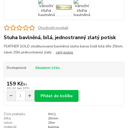
Ohodnotit produkt
Stuha bavlněná, bílá, jednostranný zlatý potisk
FEATHER GOLD strukturovaná bavlněná stuha barva čistě bílá šíře 25mm,
návin 20m jednostranný zlatý ...
celý popis
Dostupnost
Skladem 14 ks
159 Kč
/
ks
131 Kč
bez DPH
Přidat do košíku
Číslo produktu:
9411
šířka:
25mm
návin:
20m
materiál:
bavlna