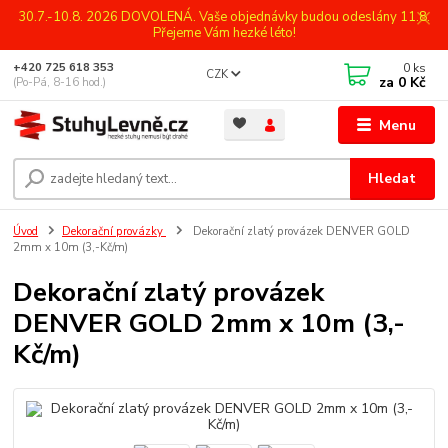
30.7.-10.8. 2026 DOVOLENÁ. Vaše objednávky budou odeslány 11.8.
Přejeme Vám hezké léto!
0
ks
+420 725 618 353
CZK
za
0 Kč
(Po-Pá, 8-16 hod.)
Menu
Hledat
Úvod
Dekorační provázky
Dekorační zlatý provázek DENVER GOLD
2mm x 10m (3,-Kč/m)
Dekorační zlatý provázek
DENVER GOLD 2mm x 10m (3,-
Kč/m)