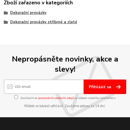
Zboží zařazeno v kategoriích
Dekorační provázky
Dekorační provázky stříbrné a zlaté
Nepropásněte novinky, akce a
slevy!
Přihlásit se
Souhlasím se
zpracováním osobních údajů
za účelem rozesílky newsletteru.
Můžete se kdykoli odhlásit. Zasíláme jednou za 14 dní.