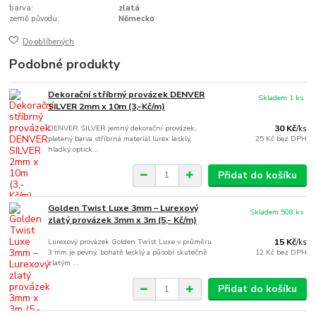
barva:
zlatá
země původu:
Německo
Do oblíbených
Podobné produkty
Dekorační stříbrný provázek DENVER
Skladem 1 ks
SILVER 2mm x 10m (3,-Kč/m)
DENVER SILVER jemný dekorační provázek,
30 Kč
/
ks
pletený barva stříbrná materiál lurex lesklý,
25 Kč
bez DPH
hladký optick...
Přidat do košíku
Golden Twist Luxe 3mm – Lurexový
Skladem 508 ks
zlatý provázek 3mm x 3m (5,- Kč/m)
Lurexový provázek Golden Twist Luxe v průměru
15 Kč
/
ks
3 mm je pevný, bohatě lesklý a působí skutečně
12 Kč
bez DPH
zlatým ...
Přidat do košíku