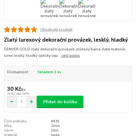
Ohodnotit produkt
Zlatý lurexový dekorační provázek, lesklý, hladký
DENVER GOLD zlatý dekorační provázek, pletený barva zlatá materiál
lurex lesklý, hladký opticky vyp...
celý popis
Dostupnost
Skladem 1 ks
30 Kč
/
ks
25 Kč
bez DPH
Přidat do košíku
Číslo produktu:
6025
šířka:
2mm
návin:
10m
materiál:
lurex