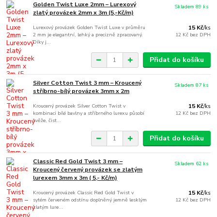
Golden Twist Luxe 2mm – Lurexový
Skladem 89 ks
zlatý provázek 2mm x 3m (5,-Kč/m)
Lurexový provázek Golden Twist Luxe v průměru
15 Kč
/
ks
2 mm je elegantní, lehký a precizně zpracovaný.
12 Kč
bez DPH
Díky j...
Přidat do košíku
Silver Cotton Twist 3 mm – Kroucený
Skladem 87 ks
stříbrno-bílý provázek 3mm x 2m
Kroucený provázek Silver Cotton Twist v
15 Kč
/
ks
kombinaci bílé bavlny a stříbrného lurexu působí
12 Kč
bez DPH
svěže, čist...
Přidat do košíku
Classic Red Gold Twist 3 mm –
Skladem 62 ks
Kroucený červený provázek se zlatým
lurexem 3mm x 3m ( 5,- Kč/m)
Kroucený provázek Classic Red Gold Twist v
15 Kč
/
ks
sytém červeném odstínu doplněný jemně lesklým
12 Kč
bez DPH
zlatým lure...