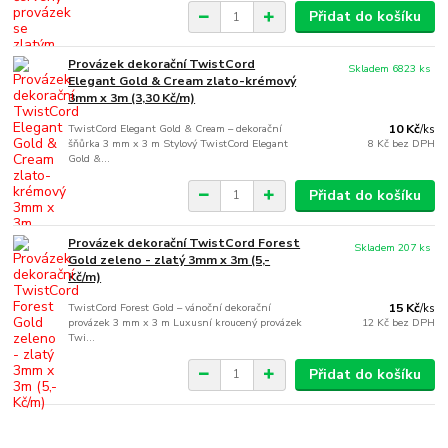
Přidat do košíku
Provázek dekorační TwistCord
Skladem 6823 ks
Elegant Gold & Cream zlato-krémový
3mm x 3m (3,30 Kč/m)
TwistCord Elegant Gold & Cream – dekorační
10 Kč
/
ks
šňůrka 3 mm x 3 m Stylový TwistCord Elegant
8 Kč
bez DPH
Gold &...
Přidat do košíku
Provázek dekorační TwistCord Forest
Skladem 207 ks
Gold zeleno - zlatý 3mm x 3m (5,-
Kč/m)
TwistCord Forest Gold – vánoční dekorační
15 Kč
/
ks
provázek 3 mm x 3 m Luxusní kroucený provázek
12 Kč
bez DPH
Twi...
Přidat do košíku