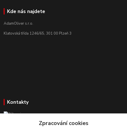
Kde nás najdete
AdamOliver s.r.o.
Klatovská třída 1246/65, 301 00 Plzeň 3
Kontakty
Zákaznická podpora StuhyLevně.cz
+420 725 618 353
Zpracování cookies