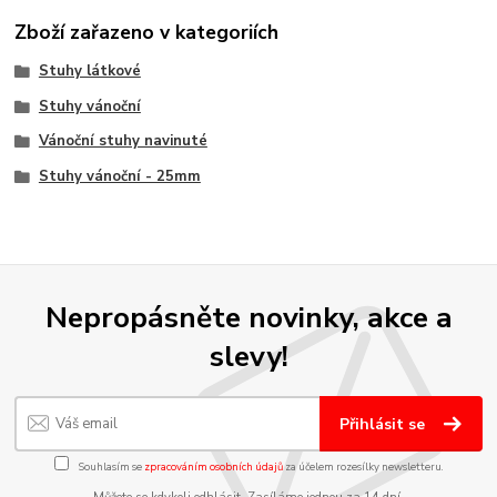
Zboží zařazeno v kategoriích
Stuhy látkové
Stuhy vánoční
Vánoční stuhy navinuté
Stuhy vánoční - 25mm
Nepropásněte novinky, akce a
slevy!
Přihlásit se
Souhlasím se
zpracováním osobních údajů
za účelem rozesílky newsletteru.