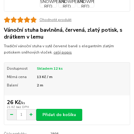
Ohodnotit produkt
Vánoční stuha bavlněná, červená, zlatý potisk, s
drátkem v lemu
Tradiční vánoční stuha v sytě červené barvě s elegantním zlatým
potiskem sněhových vloček.
celý popis
Dostupnost
Skladem 12 ks
Měrná cena
13 Kč / m
Balení
2 m
26 Kč
/
ks
21 Kč
bez DPH
Přidat do košíku
Číslo produktu:
2906