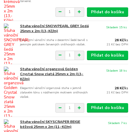
červené.
Přidat do košíku
Stuha vánoční SNOWPEARL GREY šedá
Skladem 15 ks
25mm x 2m (13,-Kč/m)
Elegantní vánoční stuha v decentní šedé barvě s
26 Kč
/
ks
jemným potiskem červených sněhových vloček.
21 Kč
bez DPH
Přidat do košíku
Stuha vánoční organzová Golden
Skladem 18 ks
Crystal Snow zlatá 25mm x 2m (13,-
Kč/m)
Elegantní vánoční organzová stuha v jemně
26 Kč
/
ks
zlatavém tónu s nádherným motivem sněhových
21 Kč
bez DPH
vloček.
Přidat do košíku
Stuha vánoční SKYSCRAPER BEIGE
Skladem 7 ks
béžová 25mm x 2m (11,-Kč/m)