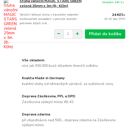
Stuha vánoční MAGIC STARS GREEN
Skladem 449 ks
zelená 25mm x 3m (8,- Kč/m)
Vánoční látková stuha v klasickém zeleném
24 Kč
/
ks
kostkovaném provedení s jemným lesklým
20 Kč
bez DPH
potiskem bílých hvě...
Přidat do košíku
Vše skladem
více jak 300.000 kusů skladem ihned k odběru
Kvalita Made in Germany
kvalitní stuhy od německých výrobců, za outletové ceny
Doprava Zásilkovna, PPL a DPD
Zásilkovna výdejní místa 49,-Kč
Doprava zdarma
při objednávce nad 500,-, doprava zdarma na Zásilkovna
výdejní místo