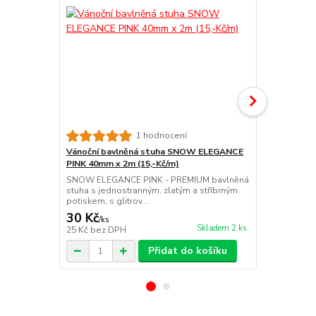
1 hodnocení
Vánoční bavlněná stuha SNOW ELEGANCE
Vánoční ba
PINK 40mm x 2m (15,-Kč/m)
WHITE 40mm 
SNOW ELEGANCE PINK - PREMIUM bavlněná
SNOW ELEGA
stuha s jednostranným, zlatým a stříbrným
bavlněná stu
potiskem, s glitrov...
stříbrným pot
30 Kč
30 Kč
/
ks
/
ks
Skladem 2 ks
25 Kč
bez DPH
25 Kč
bez D
Přidat do košíku