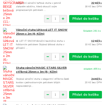
Elegantní vánoční taftová stuha v jemně
22 Kč
/
ks
zlatavém odstínu, která okouzlí svým
18 Kč
bez DPH
propracovaným potiskem ...
Přidat do košíku
Vánoční stuha látková LET IT SNOW
Skladem 261 ks
25mm x 2m (6,-Kč/m)
🎀 LET IT SNOWVánoční bavlněná stuha s
12 Kč
/
ks
folklorním potiskem Stylová látková stuha v
10 Kč
bez DPH
přírodní ...
Přidat do košíku
Stuha vánoční MAGIC STARS SILVER
skladem 455 ks
stříbrná 25mm x 3m (8,- Kč/m)
Stylová vánoční stuha v elegantní stříbrno-šedé
24 Kč
/
ks
kostce s jednostranným potiskem bílých
20 Kč
bez DPH
nepravidelnýc...
Přidat do košíku