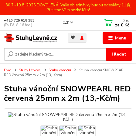
30.7.-10.8. 2026 DOVOLENÁ. Vaše objednávky budou odeslány 11.8.
Přejeme Vám hezké léto!
0
ks
+420 725 618 353
CZK
za
0 Kč
(Po-Pá, 8-16 hod.)
Menu
Hledat
Úvod
Stuhy látkové
Stuhy vánoční
Stuha vánoční SNOWPEARL
RED červená 25mm x 2m (13,-Kč/m)
Stuha vánoční SNOWPEARL RED
červená 25mm x 2m (13,-Kč/m)