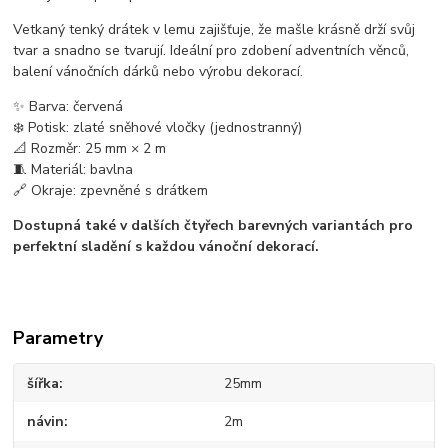
Vetkaný tenký drátek v lemu zajišťuje, že mašle krásně drží svůj
tvar a snadno se tvarují. Ideální pro zdobení adventních věnců,
balení vánočních dárků nebo výrobu dekorací.
✨ Barva: červená
❄️ Potisk: zlaté sněhové vločky (jednostranný)
📐 Rozměr: 25 mm × 2 m
🧵 Materiál: bavlna
🔗 Okraje: zpevněné s drátkem
Dostupná také v dalších čtyřech barevných variantách pro
perfektní sladění s každou vánoční dekorací.
Parametry
šířka
25mm
návin
2m