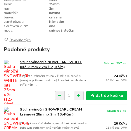
šířka:
25mm
návin:
2m
materiál:
bavlna
barva:
červená
země původu:
Německo
s drátkem v lemu:
ano
motiv:
sněhová vločka
Do oblíbených
Podobné produkty
Stuha vánoční SNOWPEARL WHITE
Skladem 207 ks
bílá 25mm x 2m (12,-Kč/m)
Elegantní vánoční stuha v čistě bílé barvě s
24 Kč
/
ks
jemným potiskem sněhových vloček ve zlatém a
20 Kč
bez DPH
stříbrném ...
Přidat do košíku
Stuha vánoční SNOWPEARL CREAM
Skladem 8 ks
krémová 25mm x 2m (13,-Kč/m)
Klasická vánoční stuha v jemně krémové barvě s
26 Kč
/
ks
bohatým potiskem sněhových vloček v sytě
21 Kč
bez DPH