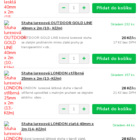
Přidat do košíku
Stuha lurexová OUTDOOR GOLD LINE
Skladem 232 ks
40mm x 2m (10,- Kč/m)
OUTDOOR GOLD LINE krásná lurexová stuha
20 Kč
/
ks
se zlatým prošíváním mimo zlaté pruhy je
17 Kč
bez DPH
transparentní v ob...
Přidat do košíku
Stuha lurexová LONDON stříbrná
Skladem 157 ks
25mm x 2m (13,-Kč/m)
LONDON lurexová látková stuha v barvě
26 Kč
/
ks
stříbrné uprostřed s matným pruhem ve stejném
21 Kč
bez DPH
odstínu obou ...
Přidat do košíku
Stuha lurexová LONDON zlatá 40mm x
Skladem 44 ks
2m (14,-Kč/m)
Krásná lurexová látková stuha v barvě zlaté,
28 Kč
/
ks