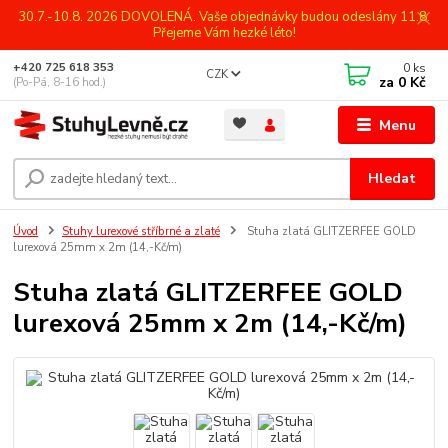
30.7.-10.8. 2026 DOVOLENÁ. Vaše objednávky budou odeslány 11.8.
Přejeme Vám hezké léto!
0
ks
+420 725 618 353
CZK
za
0 Kč
(Po-Pá, 8-16 hod.)
Menu
Hledat
Úvod
Stuhy lurexové stříbrné a zlaté
Stuha zlatá GLITZERFEE GOLD
lurexová 25mm x 2m (14,-Kč/m)
Stuha zlatá GLITZERFEE GOLD
lurexová 25mm x 2m (14,-Kč/m)