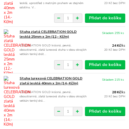
lesklá, uprostřed s matným pruhem ve stejném
23 Kč
bez DPH
odstínu. V...
Přidat do košíku
Stuha zlatá CELEBRATION GOLD
Skladem 255 ks
lesklá 25mm x 2m (12,- Kč/m)
CELEBRATION GOLD krásná, pevná,
24 Kč
/
ks
oboustranná, zlatá lurexová stuha v obou okrajích
20 Kč
bez DPH
vetkán tenký drát...
Přidat do košíku
Stuha lurexová CELEBRATION GOLD
Skladem 215 ks
zlatá lesklá 40mm x 2m (14,-Kč/m)
CELEBRATION GOLD krásná, pevná ,
28 Kč
/
ks
oboustranná, zlatá lurexová stuha v obou okrajích
23 Kč
bez DPH
vetkán tenký drá...
Přidat do košíku