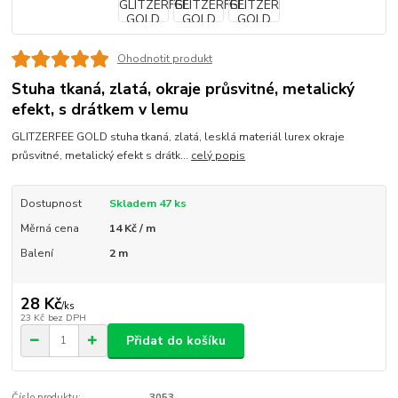
Ohodnotit produkt
Stuha tkaná, zlatá, okraje průsvitné, metalický
efekt, s drátkem v lemu
GLITZERFEE GOLD stuha tkaná, zlatá, lesklá materiál lurex okraje
průsvitné, metalický efekt s drátk...
celý popis
Dostupnost
Skladem 47 ks
Měrná cena
14 Kč / m
Balení
2 m
28 Kč
/
ks
23 Kč
bez DPH
Přidat do košíku
Číslo produktu:
3053