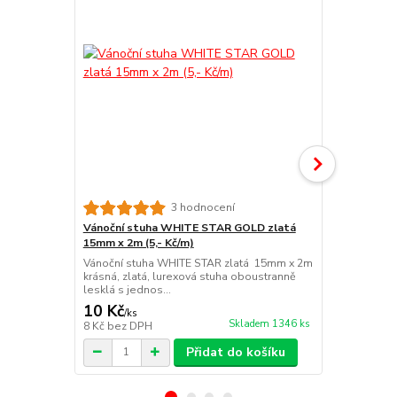
3 hodnocení
Vánoční stuha WHITE STAR GOLD zlatá
Stuha lure
15mm x 2m (5,- Kč/m)
25mm x 3m (
Vánoční stuha WHITE STAR zlatá 15mm x 2m
CELEBRATION
krásná, zlatá, lurexová stuha oboustranně
oboustranná,
lesklá s jednos...
okrajích vetk
10 Kč
18 Kč
/
ks
/
ks
Skladem 1346 ks
8 Kč
bez DPH
15 Kč
bez D
Přidat do košíku