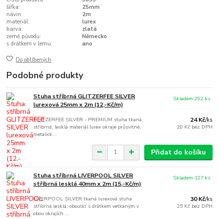
šířka:
25mm
návin:
2m
materiál:
lurex
barva:
zlatá
země původu:
Německo
s drátkem v lemu:
ano
Do oblíbených
Podobné produkty
Stuha stříbrná GLITZERFEE SILVER
Skladem 292 ks
lurexová 25mm x 2m (12,-Kč/m)
GLITZERFEE SILVER - PREMIUM stuha tkaná,
24 Kč
/
ks
stříbrná, lesklá materiál lurex okraje průsvitné,
20 Kč
bez DPH
metalick...
Přidat do košíku
Stuha stříbrná LIVERPOOL SILVER
Skladem 127 ks
stříbrná lesklá 40mm x 2m (15,-Kč/m)
LIVERPOOL SILVER tkaná lurexová stuha
30 Kč
/
ks
stříbrná lesklá, oboulící s drátkem vetkaným v
25 Kč
bez DPH
obou okrajích ...